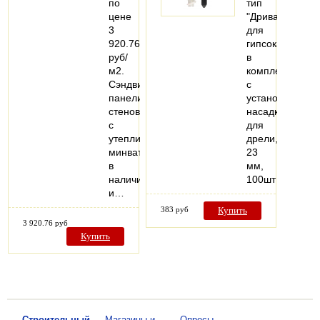
по
тип
цене
"Дрива",
3
для
920.76
гипсокартона
руб/
в
м2.
комплекте
Сэндвич
с
панели
установочной
стеновые
насадкой
с
для
утеплителем
дрели,
минвата
23
в
мм,
наличии
100шт
и…
383 руб
Купить
3 920.76 руб
Купить
—
Строительный
—
Магазины и
—
Опросы