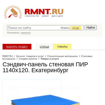
строительство
ремонт
дом и дача
Искать
везде
Например,
ламинат
ВЫБРАТЬ РАЗДЕЛ
СТАТЬИ
ТОВАРЫ
КАТАЛОГ КОМПАНИЙ
RMNT.RU
/
Каталог товаров и услуг
/
Строительные материалы
/
Стеновые
материалы
/
Сэндвич-панели
/
Товары и услуги
Сэндвич-панель стеновая ПИР
1140x120
. Екатеринбург