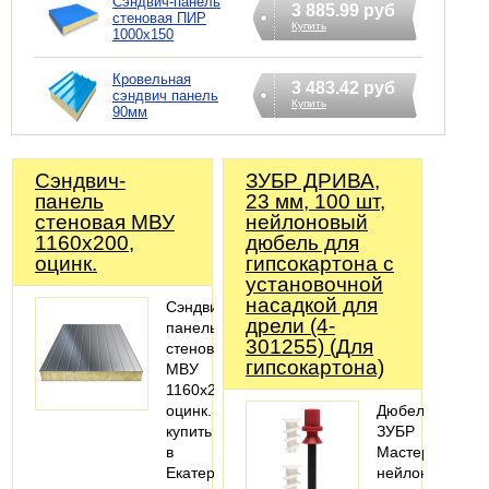
Сэндвич-панель
3 885.99 руб
стеновая ПИР
Купить
1000x150
Кровельная
3 483.42 руб
сэндвич панель
Купить
90мм
Сэндвич-
ЗУБР ДРИВА,
панель
23 мм, 100 шт,
стеновая МВУ
нейлоновый
1160x200,
дюбель для
оцинк.
гипсокартона с
установочной
насадкой для
Сэндвич-
дрели (4-
панель
301255) (Для
стеновая
гипсокартона)
МВУ
1160x200,
оцинк.
Дюбель
купить
ЗУБР
в
Мастер
Екатеринбурге,
нейлоновый,