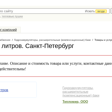
Искать
везде
р,
тепловые пушки
ОГ КОМПАНИЙ
абжение
/
Гидроаккумуляторы, расширительные (компенсационные) баки
/
Товары и услу
 литров
. Санкт-Петербург
хиве. Описание и стоимость товара или услуги, контактные дан
действительны!
Гидроаккумуляторы,
расширительные
(компенсационные) баки
Тепломир, ООО