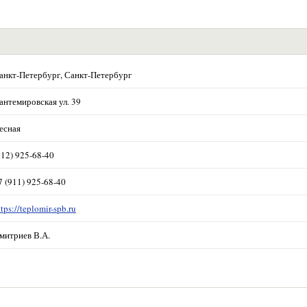
анкт-Петербург, Санкт-Петербург
антемировская ул. 39
есная
812) 925-68-40
7 (911) 925-68-40
ttps://teplomir-spb.ru
митриев В.А.