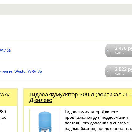
2 470 р
WAV 35
Купить
2 522 р
опления Wester WRV 35
Купить
 WAV
Гидроаккумулятор 300 л (вертикальны
Джилекс
280
Гидроаккумулятор Джилекс
ное
предназначен для поддержания
а
постоянного давления в системе
водоснабжения, предохраняет на