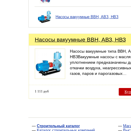
Насосы вакуумные ВВН, АВЗ, НВЗ
Насосы вакуумные ВВН, АВЗ, НВЗ
Насосы вакуумные типа ВВН, А
НВЗВакуумные насосы с масл
уплотнением предназначены д
откачки воздуха, неагрессивны
газов, паров и парогазовых…
1 111 руб
Куп
—
Строительный каталог
—
Маг
—
Каталог строительных компаний
—
Выс