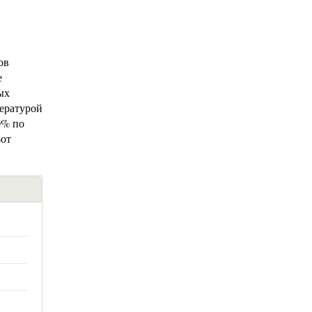
ов
е
ых
пературой
0% по
%от