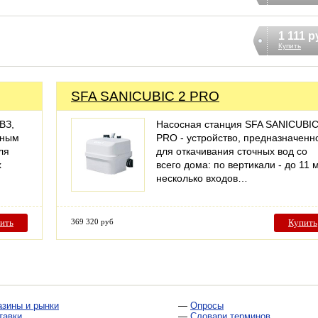
1 111 р
Купить
SFA SANICUBIC 2 PRO
ВЗ,
Насосная станция SFA SANICUBIC
яным
PRO - устройство, предназначенн
ля
для откачивания сточных вод со
х
всего дома: по вертикали - до 11 м
несколько входов…
ить
369 320 руб
Купить
азины и рынки
—
Опросы
тавки
—
Словари терминов