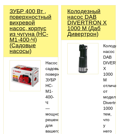
ЗУБР 400 Вт ,
Колодезный
поверхностный
насос DAB
вихревой
DIVERTRON X
насос, корпус
1000 M (Даб
из чугуна (НС-
Дивертрон)
М1-400-Ч)
(Садовые
Колодезный
насосы)
насос
DAB
Насос
DIVERTRON
садовый
X
поверхностный
1000
ЗУБР
M
НС-
отличается
М1-
от
400-
модели
Ч
Divertron
—
1000
мощное
тем,
решение
что
для
у
вашего
него