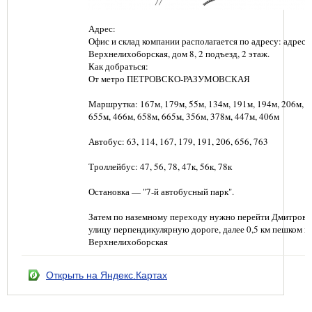
Адрес:
Офис и склад компании располагается по адресу: адрес: г
Верхнелихоборская, дом 8, 2 подъезд, 2 этаж.
Как добраться:
От метро ПЕТРОВСКО-РАЗУМОВСКАЯ
Маршрутка: 167м, 179м, 55м, 134м, 191м, 194м, 206м, 6
655м, 466м, 658м, 665м, 356м, 378м, 447м, 406м
Автобус: 63, 114, 167, 179, 191, 206, 656, 763
Троллейбус: 47, 56, 78, 47к, 56к, 78к
Остановка — "7-й автобусный парк".
Затем по наземному переходу нужно перейти Дмитровс
улицу перпендикулярную дороге, далее 0,5 км пешком п
Верхнелихоборская
Открыть на Яндекс.Картах