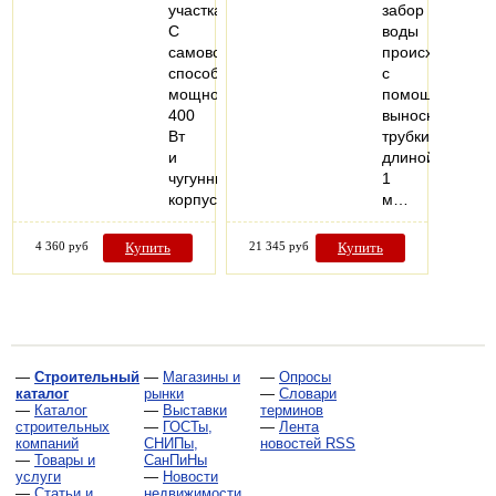
участка!
забор
С
воды
самовсасывающей
происходит
способностью,
с
мощностью
помощью
400
выносной
Вт
трубки,
и
длиной
чугунным
1
корпусом…
м…
4 360 руб
Купить
21 345 руб
Купить
—
Строительный
—
Магазины и
—
Опросы
каталог
рынки
—
Словари
—
Каталог
—
Выставки
терминов
строительных
—
ГОСТы,
—
Лента
компаний
СНИПы,
новостей RSS
—
Товары и
СанПиНы
услуги
—
Новости
—
Статьи и
недвижимости