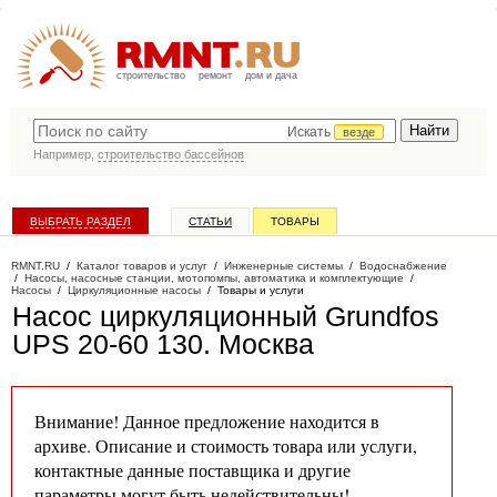
строительство
ремонт
дом и дача
Искать
везде
Например,
строительство бассейнов
ВЫБРАТЬ РАЗДЕЛ
СТАТЬИ
ТОВАРЫ
КАТАЛОГ КОМПАНИЙ
RMNT.RU
/
Каталог товаров и услуг
/
Инженерные системы
/
Водоснабжение
/
Насосы, насосные станции, мотопомпы, автоматика и комплектующие
/
Насосы
/
Циркуляционные насосы
/
Товары и услуги
Насос циркуляционный Grundfos
UPS 20-60 130
. Москва
Внимание! Данное предложение находится в
архиве. Описание и стоимость товара или услуги,
контактные данные поставщика и другие
параметры могут быть недействительны!