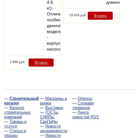
4,6
длинноволокн
кг).
Отличительная
19 910 руб
Купить
особенность
данной
модели
-
корпус
насосной…
2 890 руб
Купить
—
Строительный
—
Магазины и
—
Опросы
каталог
рынки
—
Словари
—
Каталог
—
Выставки
терминов
строительных
—
ГОСТы,
—
Лента
компаний
СНИПы,
новостей RSS
—
Товары и
СанПиНы
услуги
—
Новости
—
Статьи и
недвижимости
обзоры
—
Новости