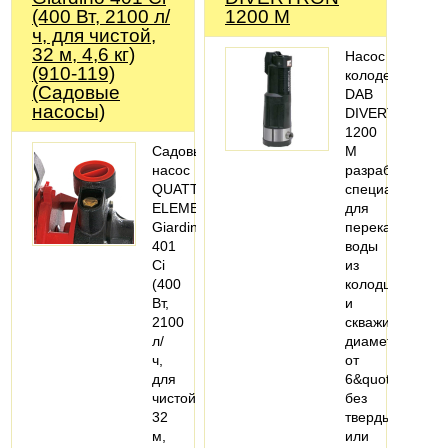
(400 Вт, 2100 л/
1200 M
ч, для чистой,
32 м, 4,6 кг)
Насос
(910-119)
колодезный
(Садовые
DAB
насосы)
DIVERTRON
1200
Садовый
M
насос
разработан
QUATTRO
специально
ELEMENTI
для
Giardino
перекачивания
401
воды
Ci
из
(400
колодцев
Вт,
и
2100
скважин
л/
диаметром
ч,
от
для
6&quot;,
чистой,
без
32
твердых
м,
или