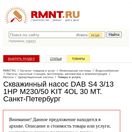
строительство
ремонт
дом и дача
Искать
везде
Например,
паркет
ВЫБРАТЬ РАЗДЕЛ
СТАТЬИ
ТОВАРЫ
КАТАЛОГ КОМПАНИЙ
RMNT.RU
/
Каталог товаров и услуг
/
Инженерные системы
/
Водоснабжение
/
Насосы, насосные станции, мотопомпы, автоматика и комплектующие
/
Насосы
/
Циркуляционные насосы
/
Товары и услуги
Скважинный насос DAB S4 3/13
1HP M230/50 KIT 4OL 30 MT
.
Санкт-Петербург
Внимание! Данное предложение находится в
архиве. Описание и стоимость товара или услуги,