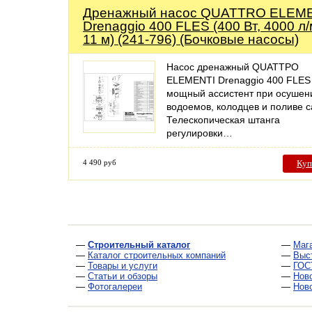
Дренажный насос QUATTRO ELEM
Drenaggio 400 FLES (400 Вт, 4000 л/
11 м) (241-796) (Бочковые насосы)
Насос дренажный QUATTРО
ЕLЕМЕNTI Drenaggio 400 FLE
мощный ассистент при осушен
водоемов, колодцев и поливе с
Телескопическая штанга
регулировки…
4 490 руб
Куп
—
Строительный каталог
—
Маг
—
Каталог строительных компаний
—
Выс
—
Товары и услуги
—
ГОС
—
Статьи и обзоры
—
Нов
—
Фотогалереи
—
Нов