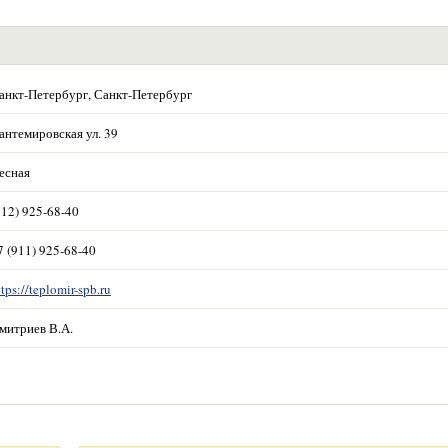
анкт-Петербург, Санкт-Петербург
антемировская ул. 39
есная
812) 925-68-40
7 (911) 925-68-40
ttps://teplomir-spb.ru
митриев В.А.