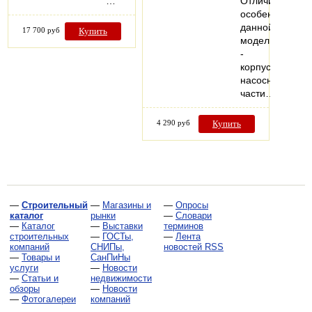
…
Отличительная
особенность
данной
17 700 руб
Купить
модели
-
корпус
насосной
части…
4 290 руб
Купить
—
Строительный
—
Магазины и
—
Опросы
каталог
рынки
—
Словари
—
Каталог
—
Выставки
терминов
строительных
—
ГОСТы,
—
Лента
компаний
СНИПы,
новостей RSS
—
Товары и
СанПиНы
услуги
—
Новости
—
Статьи и
недвижимости
обзоры
—
Новости
—
Фотогалереи
компаний