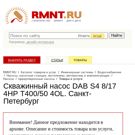
строительство
ремонт
дом и дача
Искать
везде
Например,
дизайн интерьера
ВЫБРАТЬ РАЗДЕЛ
СТАТЬИ
ТОВАРЫ
КАТАЛОГ КОМПАНИЙ
RMNT.RU
/
Каталог товаров и услуг
/
Инженерные системы
/
Водоснабжение
/
Насосы, насосные станции, мотопомпы, автоматика и комплектующие
/
Насосы
/
Циркуляционные насосы
/
Товары и услуги
Скважинный насос DAB S4 8/17
4HP T400/50 4OL
. Санкт-
Петербург
Внимание! Данное предложение находится в
архиве. Описание и стоимость товара или услуги,