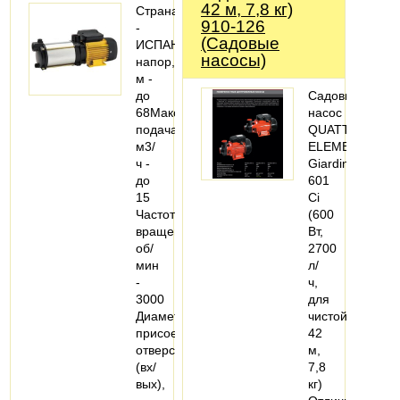
42 м, 7,8 кг)
Страна
910-126
-
(Садовые
ИСПАНИЯМаксимальный
насосы)
напор,
м -
до
Садовый
68Максимальная
насос
подача,
QUATTRO
м3/
ELEMENTI
ч -
Giardino
до
601
15
Ci
Частота
(600
вращения,
Вт,
об/
2700
мин
л/
-
ч,
3000
для
Диаметр
чистой,
присоединительных
42
отверстий
м,
(вх/
7,8
вых),
кг)