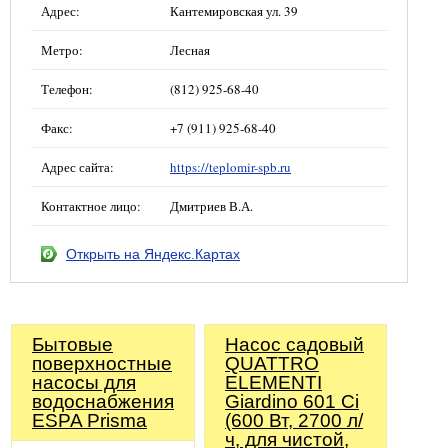
Адрес:
Кантемировская ул. 39
Метро:
Лесная
Телефон:
(812) 925-68-40
Факс:
+7 (911) 925-68-40
Адрес сайта:
https://teplomir-spb.ru
Контактное лицо:
Дмитриев В.А.
Открыть на Яндекс.Картах
Бытовые
Насос садовый
поверхностные
QUATTRO
насосы для
ELEMENTI
водоснабжения
Giardino 601 Ci
ESPA Prisma
(600 Вт, 2700 л/
ч, для чистой,