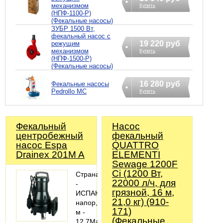
механизмом
Купить
(НПФ-1100-Р)
(Фекальные насосы)
ЗУБР 1500 Вт,
фекальный насос с
19 220 руб
режущим
механизмом
Купить
(НПФ-1500-Р)
(Фекальные насосы)
16 280 руб
Фекальные насосы
Pedrollo MC
Купить
Фекальный
Насос
центробежный
фекальный
насос Espa
QUATTRO
Drainex 201M A
ELEMENTI
Sewage 1200F
Ci (1200 Вт,
Страна
22000 л/ч, для
-
грязной, 16 м,
ИСПАНИЯМаксимальный
21,0 кг) (910-
напор,
171)
м -
(Фекальные
12,7Максимальная