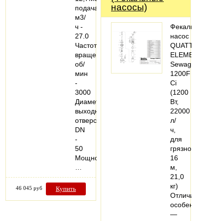
насосы)
подача,
м3/
ч -
Фекальный
27.0
насос
Частота
QUATTRO
вращения,
ELEMENTI
об/
Sewage
мин
1200F
-
Ci
3000
(1200
Диаметр
Вт,
выходного
22000
отверстия,
л/
DN
ч,
-
для
50
грязной,
Мощность,
16
…
м,
21,0
кг)
46 045 руб
Купить
Отличительная
особенность
—