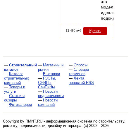
эта
модель
идеально
подойдет…
12 490 руб
Купить
—
Строительный
—
Магазины и
—
Опросы
каталог
рынки
—
Словари
—
Каталог
—
Выставки
терминов
строительных
—
ГОСТы,
—
Лента
компаний
СНИПы,
новостей RSS
—
Товары и
СанПиНы
услуги
—
Новости
—
Статьи и
недвижимости
обзоры
—
Новости
—
Фотогалереи
компаний
Copyright by RMNT.RU - информационная система по
строительству,
ремонту, недвижимости, дизайну интерьера
. (c) 2002—2026