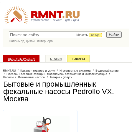
строительство
ремонт
дом и дача
Искать
везде
Например,
дизайн интерьера
ВЫБРАТЬ РАЗДЕЛ
СТАТЬИ
ТОВАРЫ
КАТАЛОГ КОМПАНИЙ
RMNT.RU
/
Каталог товаров и услуг
/
Инженерные системы
/
Водоснабжение
/
Насосы, насосные станции, мотопомпы, автоматика и комплектующие
/
Насосы
/
Фекальные насосы
/
Товары и услуги
Бытовые и промышленнык
фекальные насосы Pedrollo VX
.
Москва