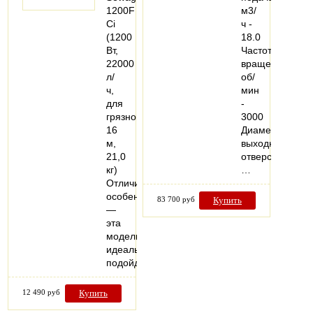
1200F
м3/
Ci
ч -
(1200
18.0
Вт,
Частота
22000
вращения,
л/
об/
ч,
мин
для
-
грязной,
3000
16
Диаметр
м,
выходного
21,0
отверстия,
кг)
…
Отличительная
особенность
83 700 руб
Купить
—
эта
модель
идеально
подойдет…
12 490 руб
Купить