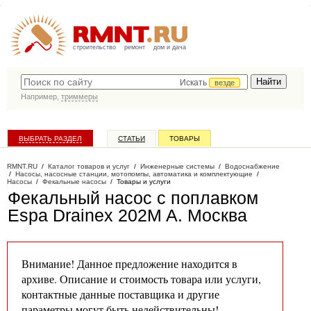
строительство
ремонт
дом и дача
Искать
везде
Например,
триммеры
ВЫБРАТЬ РАЗДЕЛ
СТАТЬИ
ТОВАРЫ
КАТАЛОГ КОМПАНИЙ
RMNT.RU
/
Каталог товаров и услуг
/
Инженерные системы
/
Водоснабжение
/
Насосы, насосные станции, мотопомпы, автоматика и комплектующие
/
Насосы
/
Фекальные насосы
/
Товары и услуги
Фекальный насос с поплавком
Espa Drainex 202M A
. Москва
Внимание! Данное предложение находится в
архиве. Описание и стоимость товара или услуги,
контактные данные поставщика и другие
параметры могут быть недействительны!