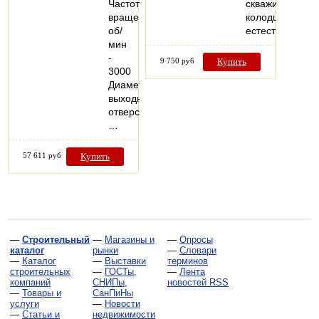
Частота
скважин,
вращения,
колодцев,
об/
естественных
мин
-
9 750 руб
Купить
3000
Диаметр
выходного
отверстия,
…
57 611 руб
Купить
—
Строительный
—
Магазины и
—
Опросы
каталог
рынки
—
Словари
—
Каталог
—
Выставки
терминов
строительных
—
ГОСТы,
—
Лента
компаний
СНИПы,
новостей RSS
—
Товары и
СанПиНы
услуги
—
Новости
—
Статьи и
недвижимости