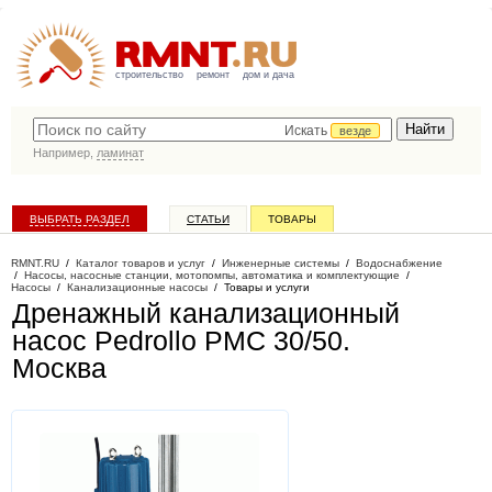
строительство
ремонт
дом и дача
Искать
везде
Например,
ламинат
ВЫБРАТЬ РАЗДЕЛ
СТАТЬИ
ТОВАРЫ
КАТАЛОГ КОМПАНИЙ
RMNT.RU
/
Каталог товаров и услуг
/
Инженерные системы
/
Водоснабжение
/
Насосы, насосные станции, мотопомпы, автоматика и комплектующие
/
Насосы
/
Канализационные насосы
/
Товары и услуги
Дренажный канализационный
насос Pedrollo PMC 30/50
.
Москва