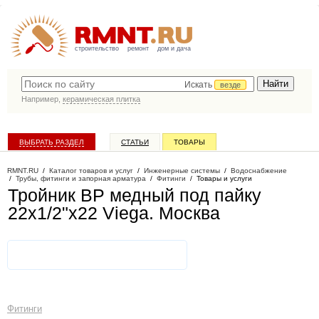
строительство
ремонт
дом и дача
Искать
везде
Например,
керамическая плитка
ВЫБРАТЬ РАЗДЕЛ
СТАТЬИ
ТОВАРЫ
КАТАЛОГ КОМПАНИЙ
RMNT.RU
/
Каталог товаров и услуг
/
Инженерные системы
/
Водоснабжение
/
Трубы, фитинги и запорная арматура
/
Фитинги
/
Товары и услуги
Тройник ВР медный под пайку
22х1/2"х22 Viega
. Москва
Фитинги