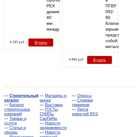
PEX
ПГВУ
диаметром
092-
40
80.
мм
Клапан
между…
взрывной
представляет
собой
4 183 руб
Купить
металлическо
4 800 руб
Купить
—
Строительный
—
Магазины и
—
Опросы
каталог
рынки
—
Словари
—
Каталог
—
Выставки
терминов
строительных
—
ГОСТы,
—
Лента
компаний
СНИПы,
новостей RSS
—
Товары и
СанПиНы
услуги
—
Новости
—
Статьи и
недвижимости
обзоры
—
Новости
—
Фотогалереи
компаний