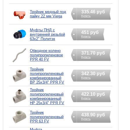
335.46 руб
Тройник медный под
пайку 22 мм Viega
Купить
Муфты ПНД с
451 руб
внутренней резьбой
Купить
63x2" Политэк
Обводное колено
371.70 руб
полипропиленовое
Купить
PPR 40 FV
Тройник
342.30 руб
полипропиленовый
комбинированный
Купить
ВР 25х3/4" PPR FV
Тройник
422.10 руб
полипропиленовый
комбинированный
Купить
НР 25х3/4" PPR FV
Тройник
438.90 руб
полипропиленовый
Купить
PPR 63 FV
Муфта