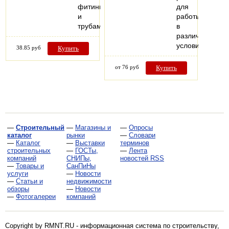
фитингам
для
и
работы
трубам…
в
различных
условиях
38.85 руб
Купить
от 76 руб
Купить
—
Строительный
—
Магазины и
—
Опросы
каталог
рынки
—
Словари
—
Каталог
—
Выставки
терминов
строительных
—
ГОСТы,
—
Лента
компаний
СНИПы,
новостей RSS
—
Товары и
СанПиНы
услуги
—
Новости
—
Статьи и
недвижимости
обзоры
—
Новости
—
Фотогалереи
компаний
Copyright by RMNT.RU - информационная система по
строительству,