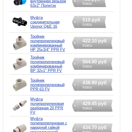
внутренней резьбой
Купить
63x2" Политэк
Муфта
510 руб
соединительная
Купить
Uponor Q&E 16
Тройник
422.10 руб
полипропиленовый
комбинированный
Купить
НР 25х3/4" PPR FV
Тройник
564.90 руб
полипропиленовый
комбинированный
Купить
ВР 32х1" PPR FV
Тройник
438.90 руб
полипропиленовый
Купить
PPR 63 FV
Муфта
429.45 руб
полипропиленовая
разборная 20 PPR
Купить
FV
Муфта
полипропиленовая с
434.70 руб
накидной гайкой
металлический
Купить