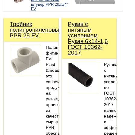
штуцер PPR 20х3/4"
FV
Тройник
Рукав с
полипропиленовый
нитяным
PPR 25 FV
усилением
Рукав 6х14-1,6
ГОСТ 10362-
Полипропиленовые
2017
фитинги
FV-
Plast
Рукава
&mdash;
с
это
нитяным
современный
усилением
продукт
по
на
ГОСТ
рынке,
10362-
производимый
2017
из
являются
качественного
надежным
сырья
и
PPR,
эффективным
обеспечивающего
решением