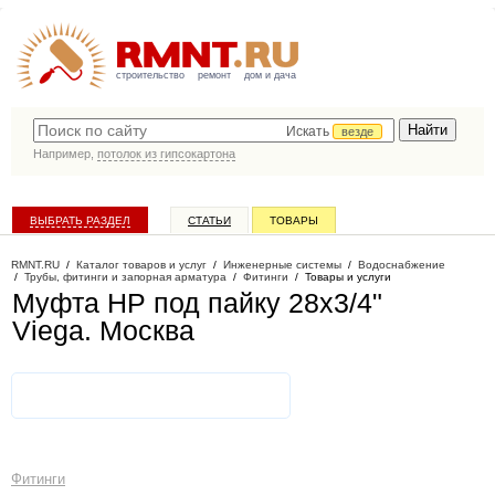
строительство
ремонт
дом и дача
Искать
везде
Например,
потолок из гипсокартона
ВЫБРАТЬ РАЗДЕЛ
СТАТЬИ
ТОВАРЫ
КАТАЛОГ КОМПАНИЙ
RMNT.RU
/
Каталог товаров и услуг
/
Инженерные системы
/
Водоснабжение
/
Трубы, фитинги и запорная арматура
/
Фитинги
/
Товары и услуги
Муфта НР под пайку 28х3/4"
Viega
. Москва
Фитинги