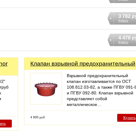
3 782 р
Купить
4 478 р
Купить
nor
Клапан взрывной предохранительный
Взрывной предохранительный
/2"
клапан изготавливается по ОСТ
труб
108.812.03-82, а также ПГВУ 091-
х
и ПГВУ 092-80. Клапан взрывной
и
представляет собой
металлическое…
4 800 руб
Купить
ить