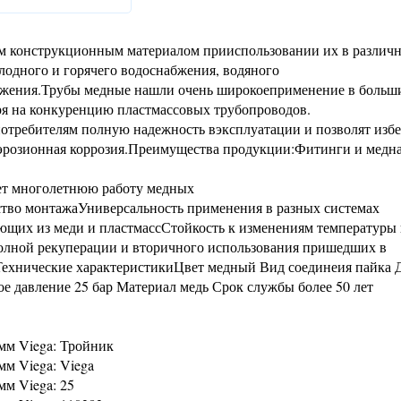
м конструкционным материалом прииспользовании их в различ
олодного и горячего водоснабжения, водяного
бжения.Трубы медные нашли очень широкоеприменение в больш
ря на конкуренцию пластмассовых трубопроводов.
требителям полную надежность вэксплуатации и позволят изб
 эрозионная коррозия.Преимущества продукции:Фитинги и медна
ет многолетнюю работу медных
бство монтажаУниверсальность применения в разных системах
щих из меди и пластмассСтойкость к изменениям температуры 
олной рекуперации и вторичного использования пришедших в
Технические характеристикиЦвет медный Вид соединеия пайка 
 давление 25 бар Материал медь Срок службы более 50 лет
мм Viega: Тройник
м Viega: Viega
м Viega: 25