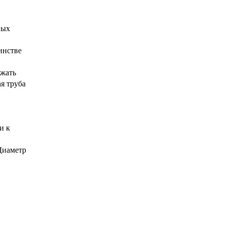
ных
инстве
ежать
я труба
и к
Диаметр