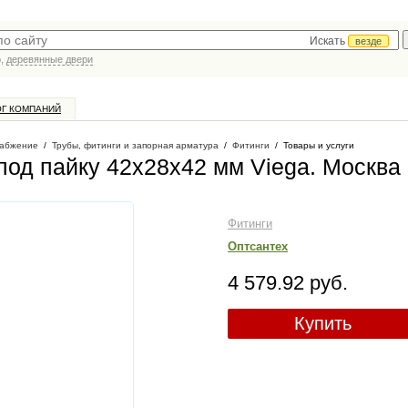
Искать
везде
р,
деревянные двери
ОГ КОМПАНИЙ
абжение
/
Трубы, фитинги и запорная арматура
/
Фитинги
/
Товары и услуги
под пайку 42х28х42 мм Viega
. Москва
Фитинги
Оптсантех
4 579.92 руб.
Купить