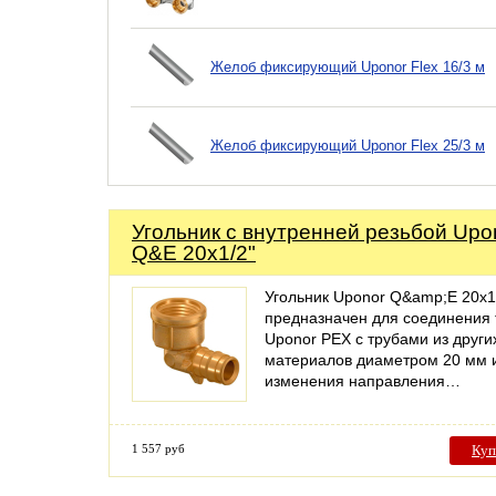
Желоб фиксирующий Uponor Flex 16/3 м
Желоб фиксирующий Uponor Flex 25/3 м
Угольник с внутренней резьбой Upo
Q&E 20х1/2"
Угольник Uponor Q&amp;E 20х1
предназначен для соединения 
Uponor PEX с трубами из други
материалов диаметром 20 мм 
изменения направления…
1 557 руб
Куп