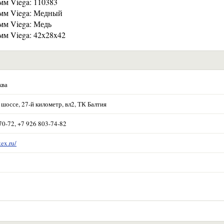
мм Viega: 110383
 мм Viega: Медный
мм Viega: Медь
мм Viega: 42x28x42
ква
шоссе, 27-й километр, вл2, ТК Балтия
70-72, +7 926 803-74-82
tex.ru/