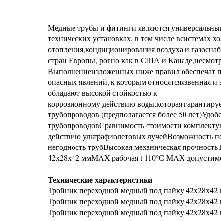
Медные трубы и фитинги являются универсальны
технических установках, в том числе всистемах х
отопления,кондиционирования воздуха и газосна
стран Европы, ровно как в США и Канаде,несмот
Выполнениеизложенных ниже правил обеспечат по
опасных явлений, к которым относятсяязвенная и
обладают высокой стойкостью к
коррозионному действию воды,которая гарантиру
трубопроводов (предполагается более 50 лет)Удо
трубопроводовСравнимость стоимости комплектую
действию ультрафиолетовых лучейВозможность п
негодность трубВысокая механическая прочность
42х28х42 ммMAX рабочая t 110°С MAX допустимое
Технические характеристики
Тройник переходной медный под пайку 42х28х42 
Тройник переходной медный под пайку 42х28х42 м
Тройник переходной медный под пайку 42х28х42 м