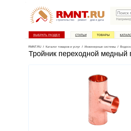
Наприме
строительство
ремонт
дом и дача
ВЫБРАТЬ РАЗДЕЛ
СТАТЬИ
ТОВАРЫ
КАТАЛ
RMNT.RU
/
Каталог товаров и услуг
/
Инженерные системы
/
Водосн
Тройник переходной медный 