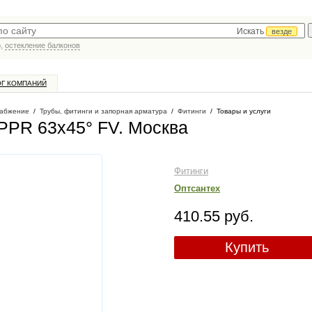
Искать
везде
р,
остекление балконов
ОГ КОМПАНИЙ
абжение
/
Трубы, фитинги и запорная арматура
/
Фитинги
/
Товары и услуги
PPR 63х45° FV
. Москва
Фитинги
Оптсантех
410.55 руб.
Купить