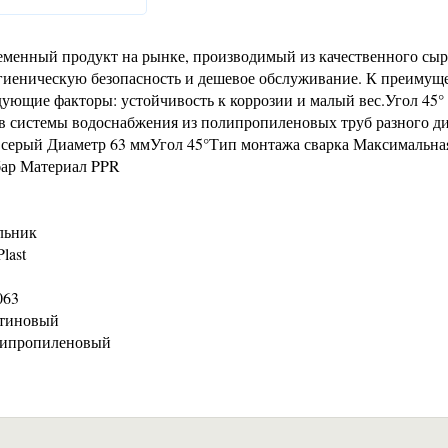
еменный продукт на рынке, производимый из качественного сыр
иеническую безопасность и дешевое обслуживание. К преимущ
ующие факторы: устойчивость к коррозии и малый вес.Угол 45° F
сов системы водоснабжения из полипропиленовых труб разного д
т серый Диаметр 63 ммУгол 45°Тип монтажа сварка Максимальна
 бар Материал PPR
льник
last
063
атиновый
липропиленовый