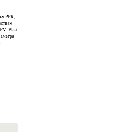
ья PPR,
ествам
V- Plast
иаметра
я