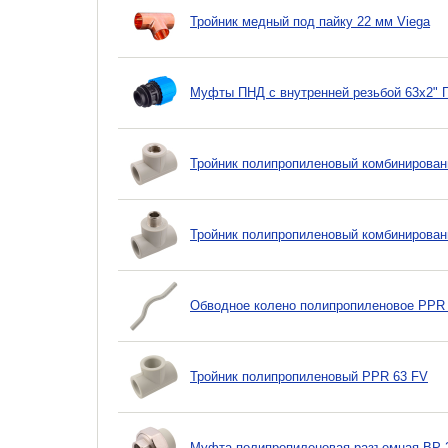
Тройник медный под пайку 22 мм Viega
Муфты ПНД с внутренней резьбой 63x2" 
Тройник полипропиленовый комбинирован
Тройник полипропиленовый комбинирован
Обводное колено полипропиленовое PPR
Тройник полипропиленовый PPR 63 FV
Муфта полипропиленовая разъемная ВР 