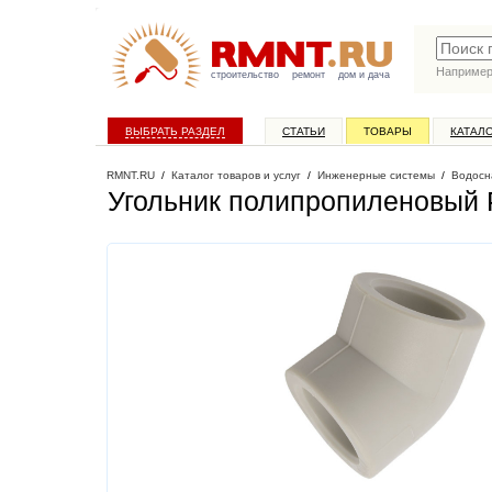
Наприме
строительство
ремонт
дом и дача
ВЫБРАТЬ РАЗДЕЛ
СТАТЬИ
ТОВАРЫ
КАТАЛ
RMNT.RU
/
Каталог товаров и услуг
/
Инженерные системы
/
Водосн
Угольник полипропиленовый 