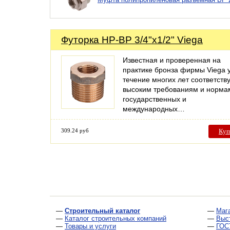
Футорка НР-ВР 3/4"х1/2" Viega
Известная и проверенная на
практике бронза фирмы Viega 
течение многих лет соответств
высоким требованиям и норма
государственных и
международных…
309.24 руб
Куп
—
Строительный каталог
—
Маг
—
Каталог строительных компаний
—
Выс
—
Товары и услуги
—
ГОС