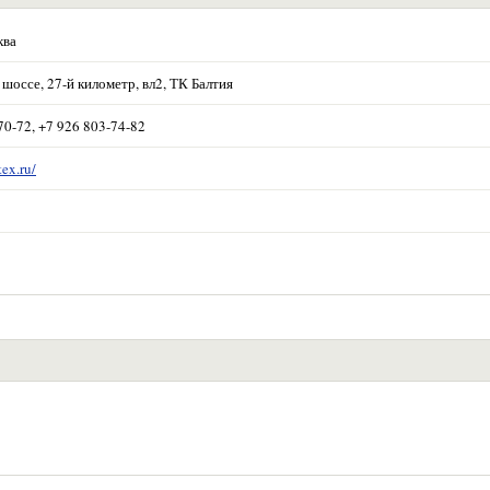
ква
шоссе, 27-й километр, вл2, ТК Балтия
70-72, +7 926 803-74-82
tex.ru/