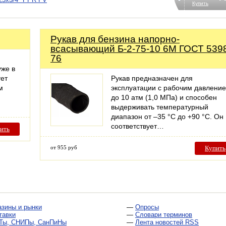
Купить
Рукав для бензина напорно-
всасывающий Б-2-75-10 6М ГОСТ 539
76
уже в
ует
Рукав предназначен для
м
эксплуатации с рабочим давлени
до 10 атм (1,0 МПа) и способен
выдерживать температурный
диапазон от –35 °С до +90 °С. Он
соответствует…
ить
от 955 руб
Купить
азины и рынки
—
Опросы
тавки
—
Словари терминов
Ты, СНИПы, СанПиНы
—
Лента новостей RSS