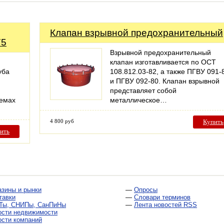
Клапан взрывной предохранительный
75
Взрывной предохранительный
клапан изготавливается по ОСТ
уба
108.812.03-82, а также ПГВУ 091-
и ПГВУ 092-80. Клапан взрывной
представляет собой
темах
металлическое…
4 800 руб
Купить
ить
азины и рынки
—
Опросы
тавки
—
Словари терминов
Ты, СНИПы, СанПиНы
—
Лента новостей RSS
ости недвижимости
ости компаний