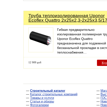
Труба теплоизолированная Uponor
Ecoflex Quattro 2x25x2,3-2x25x3,5/1
Гибкая предварительно
изолированная полимерная тр
Uponor Ecoflex Quattro
предназначена для подземной
бесканальной прокладки в сис
теплоснабжения…
12 909 руб
Куп
—
Строительный каталог
—
Маг
—
Каталог строительных компаний
—
Выс
—
Товары и услуги
—
ГОС
—
Статьи и обзоры
—
Нов
—
Фотогалереи
—
Нов