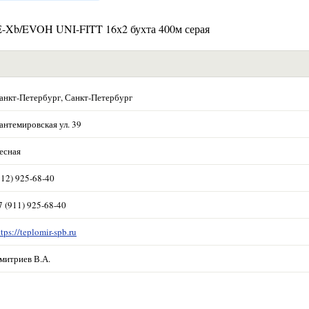
E-Xb/EVOH UNI-FITT 16х2 бухта 400м серая
анкт-Петербург, Санкт-Петербург
антемировская ул. 39
есная
812) 925-68-40
7 (911) 925-68-40
ttps://teplomir-spb.ru
митриев В.А.