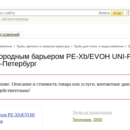
Искать
везде
р,
металлочерепица
ОГ КОМПАНИЙ
абжение
/
Трубы, фитинги и запорная арматура
/
Трубы для тепло- и водоснабжения
/
Т
лородным барьером PE-Xb/EVOH UNI-
т-Петербург
хиве. Описание и стоимость товара или услуги, контактные дан
действительны!
Трубы из полиэтилена
Тепломир, ООО