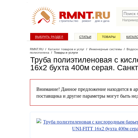
Наприме
строительство
ремонт
дом и дача
ВЫБРАТЬ РАЗДЕЛ
СТАТЬИ
ТОВАРЫ
КАТАЛ
RMNT.RU
/
Каталог товаров и услуг
/
Инженерные системы
/
Водосн
полиэтилена
/
Товары и услуги
Труба полиэтиленовая с кис
16х2 бухта 400м серая
. Санк
Внимание! Данное предложение находится в ар
поставщика и другие параметры могут быть не