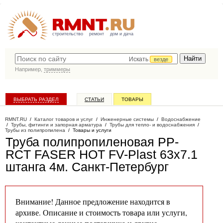
строительство
ремонт
дом и дача
Искать
везде
Например,
триммеры
ВЫБРАТЬ РАЗДЕЛ
СТАТЬИ
ТОВАРЫ
КАТАЛОГ КОМПАНИЙ
RMNT.RU
/
Каталог товаров и услуг
/
Инженерные системы
/
Водоснабжение
/
Трубы, фитинги и запорная арматура
/
Трубы для тепло- и водоснабжения
/
Трубы из полипропилена
/
Товары и услуги
Труба полипропиленовая PP-
RCT FASER HOT FV-Plast 63x7.1
штанга 4м
. Санкт-Петербург
Внимание! Данное предложение находится в
архиве. Описание и стоимость товара или услуги,