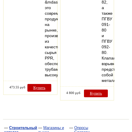
&mdash;
82,
это
а
современный
также
продукт
ПГВУ
на
091-
рынке,
80
производимый
и
из
ПГВУ
качественного
092-
сырья
80.
PPR,
Клапан
обеспечивающего
взрывной
трубам
представляет
высокую…
собой
металлическо
473.55 руб
Купить
4 800 руб
Купить
—
Строительный
—
Магазины и
—
Опросы