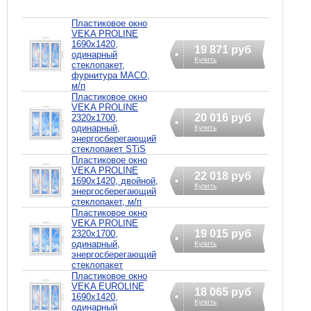
Пластиковое окно
VEKA PROLINE
1690х1420,
19 871 руб
одинарный
Купить
стеклопакет,
фурнитура MACO,
м/п
Пластиковое окно
VEKA PROLINE
20 016 руб
2320х1700,
одинарный,
Купить
энергосберегающий
стеклопакет STiS
Пластиковое окно
VEKA PROLINE
22 018 руб
1690х1420, двойной,
Купить
энергосберегающий
стеклопакет, м/п
Пластиковое окно
VEKA PROLINE
19 015 руб
2320х1700,
одинарный,
Купить
энергосберегающий
стеклопакет
Пластиковое окно
VEKA EUROLINE
18 065 руб
1690х1420,
Купить
одинарный