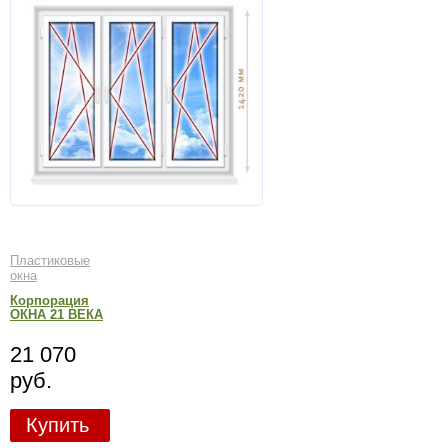
Пластиковые
окна
Корпорация
ОКНА 21 ВЕКА
21 070
руб.
Купить