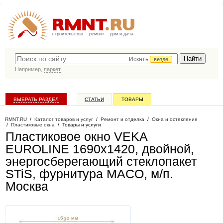
строительство
ремонт
дом и дача
Искать
везде
Например,
паркет
ВЫБРАТЬ РАЗДЕЛ
СТАТЬИ
ТОВАРЫ
КАТАЛОГ КОМПАНИЙ
RMNT.RU
/
Каталог товаров и услуг
/
Ремонт и отделка
/
Окна и остекление
/
Пластиковые окна
/
Товары и услуги
Пластиковое окно VEKA
EUROLINE 1690х1420, двойной,
энергосберегающий стеклопакет
STiS, фурнитура MACO, м/п
.
Москва