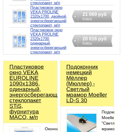
стеклопакет, м/п
Пластиковое окно
VEKA PROLINE
21 069 руб
2320х1700, двойной,
Купить
энергосберегающий
стеклопакет, м/п
Пластиковое окно
VEKA PROLINE
20 016 руб
2320х1700,
одинарный,
Купить
энергосберегающий
стеклопакет, м/п
Пластиковое
Подоконник
окно VEKA
немецкий
EUROLINE
Мёллер
1090х1386,
(Мюллер) -
одинарный,
Светлый
энергосберегающий
мрамор Moeller
стеклопакет
LD-S 30
STiS,
фурнитура
Подоконник
MACO, м/п
Moeller
"Светлый
Оконная
мрамор"