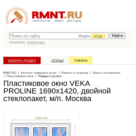
строительство
ремонт
дом и дача
Искать
везде
Например,
генераторы
ВЫБРАТЬ РАЗДЕЛ
СТАТЬИ
ТОВАРЫ
КАТАЛОГ КОМПАНИЙ
RMNT.RU
/
Каталог товаров и услуг
/
Ремонт и отделка
/
Окна и остекление
/
Пластиковые окна
/
Товары и услуги
Пластиковое окно VEKA
PROLINE 1690х1420, двойной
стеклопакет, м/п
. Москва