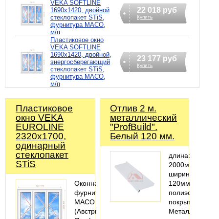
VEKA SOFTLINE
22 018 руб
1690х1420, двойной
стеклопакет STiS,
Купить
фурнитура MACO,
м/п
Пластиковое окно
VEKA SOFTLINE
1690х1420, двойной,
23 177 руб
энергосберегающий
Купить
стеклопакет STiS,
фурнитура MACO,
м/п
Пластиковое
Отлив 2 м.
окно VEKA
металлический
EUROLINE
"ProfBuild".
2320х1700,
Белый 120 мм.
одинарный
стеклопакет
длина:
STiS
2000мм;
ширина:
Оконная
120мм;
фурнитура
полиэстеровое
MACO
покрытие
(Австрия).
Металлический