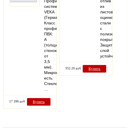
Профильная
отлив
система:
из
VEKA
листовой
(Германия).
оцинкованной
Класс
стали
профиля
с
ПВХ:
полиэстеровым
А
покрытием.
(толщина
Защитный
стенок
слой
от
устойчив…
3,5
мм).
352.20 руб
Купить
Микропроветривание:
есть.
Стеклопакеты:
…
17 286 руб
Купить