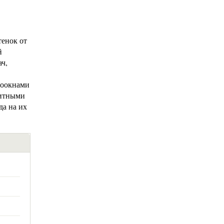
енок от
й
ач,
роокнами
китными
да на их