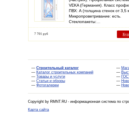
VEKA (Германия). Класс проф
ПВХ: А (толщина стенок от 3,5 
Микропроветривание: есть.
Стеклопакеты:…
7 701 руб
Куп
—
Строительный каталог
—
Маг
—
Каталог строительных компаний
—
Выс
—
Товары и услуги
—
ГОС
—
Статьи и обзоры
—
Нов
—
Фотогалереи
—
Нов
Copyright by RMNT.RU - информационная система по
стр
Карта сайта