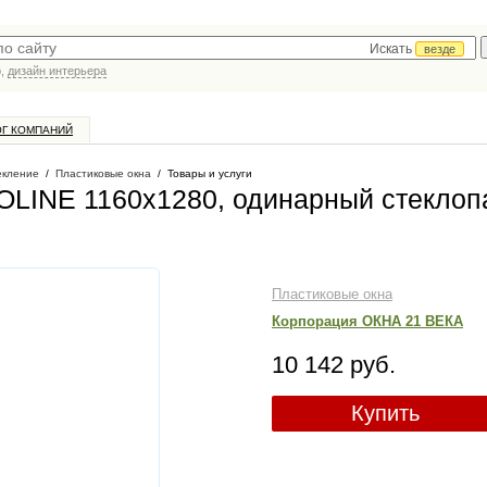
Искать
везде
р,
дизайн интерьера
ОГ КОМПАНИЙ
екление
/
Пластиковые окна
/
Товары и услуги
LINE 1160х1280, одинарный стеклоп
Пластиковые окна
Корпорация ОКНА 21 ВЕКА
10 142 руб.
Купить