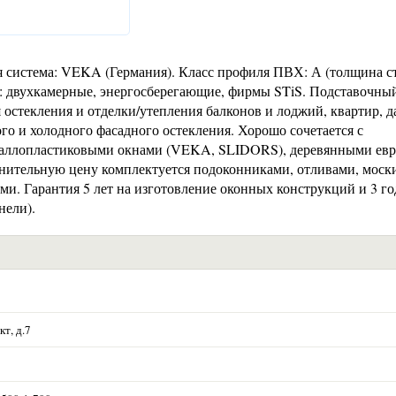
система: VEKA (Германия). Класс профиля ПВХ: А (толщина ст
ы: двухкамерные, энергосберегающие, фирмы STiS. Подставочны
 остекления и отделки/утепления балконов и лоджий, квартир, д
ого и холодного фасадного остекления. Хорошо сочетается с
ллопластиковыми окнами (VEKA, SLIDORS), деревянными ев
олнительную цену комплектуется подоконниками, отливами, мос
и. Гарантия 5 лет на изготовление оконных конструкций и 3 го
нели).
т, д.7