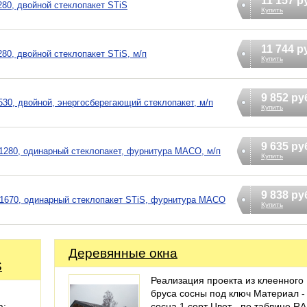
11 157 р
80, двойной стеклопакет STiS
Купить
11 744 р
0, двойной стеклопакет STiS, м/п
Купить
9 852 ру
0, двойной, энергосберегающий стеклопакет, м/п
Купить
9 635 ру
280, одинарный стеклопакет, фурнитура MACO, м/п
Купить
9 838 ру
1670, одинарный стеклопакет STiS, фурнитура MACO
Купить
Деревянные окна
S
Реализация проекта из клеенного
бруса сосны под ключ Материал -
а:
сосна 1 сорт Цвет - по таблице RA