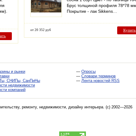
иля
Брус толщиной профиля 78*78 м
мм).
Покрытие - лак Sikkens…
от 20 352 руб
Купить
ить
азины и рынки
—
Опросы
тавки
—
Словари терминов
Ты, СНИПы, СанПиНы
—
Лента новостей RSS
ости недвижимости
ости компаний
оительству, ремонту, недвижимости, дизайну интерьера
. (c) 2002—2026