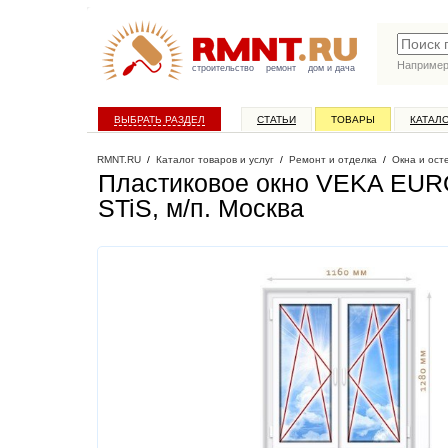
Наприме
строительство
ремонт
дом и дача
ВЫБРАТЬ РАЗДЕЛ
СТАТЬИ
ТОВАРЫ
КАТАЛ
RMNT.RU
/
Каталог товаров и услуг
/
Ремонт и отделка
/
Окна и ост
Пластиковое окно VEKA EURO
STiS, м/п
. Москва