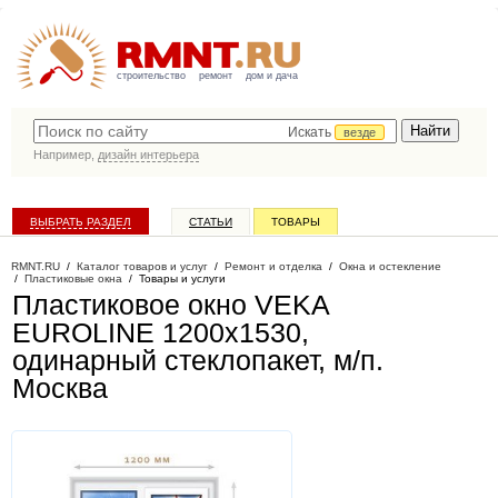
строительство
ремонт
дом и дача
Искать
везде
Например,
дизайн интерьера
ВЫБРАТЬ РАЗДЕЛ
СТАТЬИ
ТОВАРЫ
КАТАЛОГ КОМПАНИЙ
RMNT.RU
/
Каталог товаров и услуг
/
Ремонт и отделка
/
Окна и остекление
/
Пластиковые окна
/
Товары и услуги
Пластиковое окно VEKA
EUROLINE 1200х1530,
одинарный стеклопакет, м/п
.
Москва