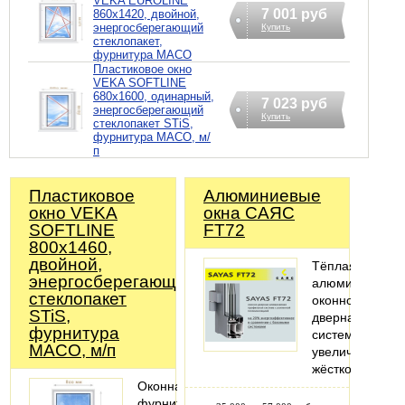
VEKA EUROLINE
7 001 руб
860х1420, двойной,
энергосберегающий
Купить
стеклопакет,
фурнитура MACO
Пластиковое окно
VEKA SOFTLINE
680х1600, одинарный,
7 023 руб
энергосберегающий
Купить
стеклопакет STiS,
фурнитура MACO, м/
п
Пластиковое
Алюминиевые
окно VEKA
окна САЯС
SOFTLINE
FT72
800х1460,
двойной,
Тёплая
энергосберегающий
алюминиевая
стеклопакет
оконно-
STiS,
дверная
фурнитура
система
MACO, м/п
увеличенной
жёсткости.
Оконная
фурнитура