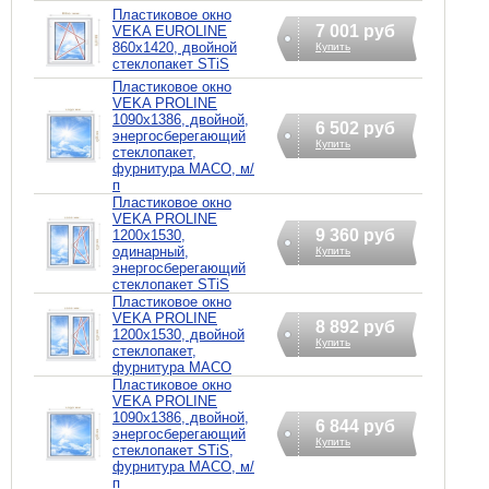
Пластиковое окно
7 001 руб
VEKA EUROLINE
860х1420, двойной
Купить
стеклопакет STiS
Пластиковое окно
VEKA PROLINE
1090х1386, двойной,
6 502 руб
энергосберегающий
Купить
стеклопакет,
фурнитура MACO, м/
п
Пластиковое окно
VEKA PROLINE
9 360 руб
1200х1530,
одинарный,
Купить
энергосберегающий
стеклопакет STiS
Пластиковое окно
VEKA PROLINE
8 892 руб
1200х1530, двойной
Купить
стеклопакет,
фурнитура MACO
Пластиковое окно
VEKA PROLINE
1090х1386, двойной,
6 844 руб
энергосберегающий
Купить
стеклопакет STiS,
фурнитура MACO, м/
п