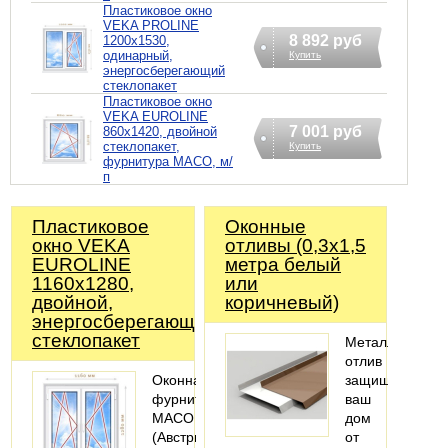
Пластиковое окно
VEKA PROLINE
8 892 руб
1200х1530,
одинарный,
Купить
энергосберегающий
стеклопакет
Пластиковое окно
VEKA EUROLINE
7 001 руб
860х1420, двойной
стеклопакет,
Купить
фурнитура MACO, м/
п
Пластиковое
Оконные
окно VEKA
отливы (0,3х1,5
EUROLINE
метра белый
1160х1280,
или
двойной,
коричневый)
энергосберегающий
стеклопакет
Металлический
отлив
Оконная
защищает
фурнитура
ваш
MACO
дом
(Австрия).
от