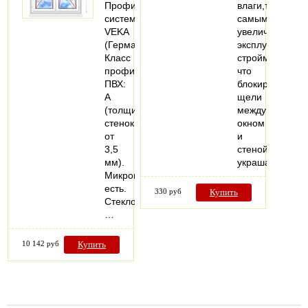
Профильная
влаги,тем
система:
самым
VEKA
увеличивают
(Германия).
эксплуатацию
Класс
стройматериал
профиля
что
ПВХ:
блокируют
А
щели
(толщина
между
стенок
окном
от
и
3,5
стеной,также
мм).
украшают…
Микропроветривание:
есть.
330 руб
Купить
Стеклопакеты:
…
10 142 руб
Купить