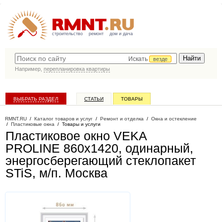
строительство
ремонт
дом и дача
Искать
везде
Например,
перепланировка квартиры
ВЫБРАТЬ РАЗДЕЛ
СТАТЬИ
ТОВАРЫ
КАТАЛОГ КОМПАНИЙ
RMNT.RU
/
Каталог товаров и услуг
/
Ремонт и отделка
/
Окна и остекление
/
Пластиковые окна
/
Товары и услуги
Пластиковое окно VEKA
PROLINE 860х1420, одинарный,
энергосберегающий стеклопакет
STiS, м/п
. Москва