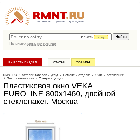
строительство
ремонт
дом и дача
Искать
везде
Например,
металлочерепица
ВЫБРАТЬ РАЗДЕЛ
СТАТЬИ
ТОВАРЫ
КАТАЛОГ КОМПАНИЙ
RMNT.RU
/
Каталог товаров и услуг
/
Ремонт и отделка
/
Окна и остекление
/
Пластиковые окна
/
Товары и услуги
Пластиковое окно VEKA
EUROLINE 800х1460, двойной
стеклопакет
. Москва