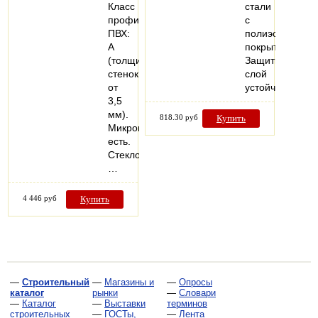
Класс
стали
профиля
с
ПВХ:
полиэстеровым
А
покрытием.
(толщина
Защитный
стенок
слой
от
устойчив…
3,5
мм).
818.30 руб
Купить
Микропроветривание:
есть.
Стеклопакеты:
…
4 446 руб
Купить
—
Строительный
—
Магазины и
—
Опросы
каталог
рынки
—
Словари
—
Каталог
—
Выставки
терминов
строительных
—
ГОСТы,
—
Лента