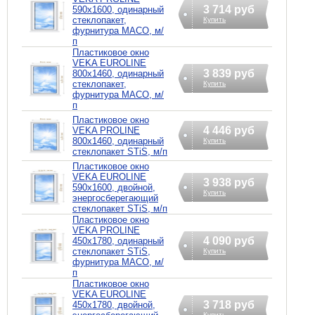
3 714 руб
590х1600, одинарный
стеклопакет,
Купить
фурнитура MACO, м/
п
Пластиковое окно
VEKA EUROLINE
3 839 руб
800х1460, одинарный
стеклопакет,
Купить
фурнитура MACO, м/
п
Пластиковое окно
4 446 руб
VEKA PROLINE
800х1460, одинарный
Купить
стеклопакет STiS, м/п
Пластиковое окно
VEKA EUROLINE
3 938 руб
590х1600, двойной,
Купить
энергосберегающий
стеклопакет STiS, м/п
Пластиковое окно
VEKA PROLINE
4 090 руб
450х1780, одинарный
стеклопакет STiS,
Купить
фурнитура MACO, м/
п
Пластиковое окно
VEKA EUROLINE
3 718 руб
450х1780, двойной,
Купить