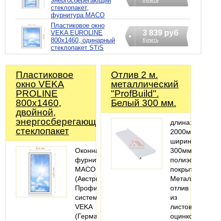
энергосберегающий
стеклопакет,
фурнитура MACO
Пластиковое окно
3 839 руб
VEKA EUROLINE
800х1460, одинарный
Купить
стеклопакет STiS
Пластиковое
Отлив 2 м.
окно VEKA
металлический
PROLINE
"ProfBuild".
800х1460,
Белый 300 мм.
двойной,
энергосберегающий
длина:
стеклопакет
2000мм;
ширина:
Оконная
300мм;
фурнитура
полиэстеровое
MACO
покрытие
(Австрия).
Металлический
Профильная
отлив
система:
из
VEKA
листовой
(Германия).
оцинкованной