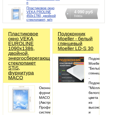
п
Пластиковое окно
4 090 руб
VEKA PROLINE
450х1780, двойной
Купить
стеклопакет, м/п
Пластиковое
Подоконник
окно VEKA
Moeller - белый
EUROLINE
глянцевый
1090х1386,
Moeller LD-S 30
двойной,
энергосберегающий
Подоконник
стеклопакет
Moeller
STiS,
"Белый
фурнитура
глянец"
MACO
-
Подоконники
Оконная
"Мёллер"
фурнитура
белого
MACO
цвета
(Австрия).
из
Профильная
высокопрочног
система:
и