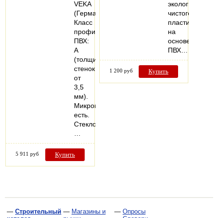
VEKA
экологически
(Германия).
чистого
Класс
пластика
профиля
на
ПВХ:
основе
А
ПВХ…
(толщина
стенок
1 200 руб
Купить
от
3,5
мм).
Микропроветривание:
есть.
Стеклопакеты:
…
5 911 руб
Купить
—
Строительный
—
Магазины и
—
Опросы