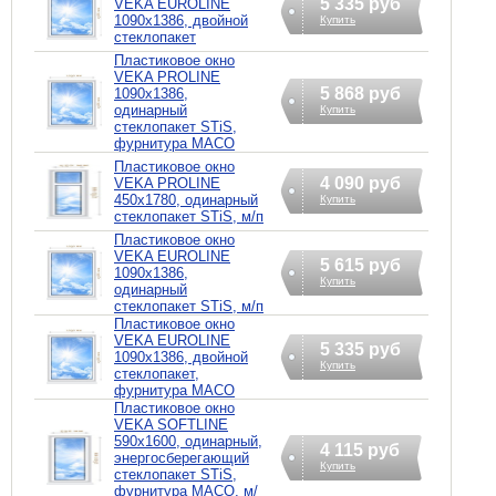
5 335 руб
VEKA EUROLINE
1090х1386, двойной
Купить
стеклопакет
Пластиковое окно
VEKA PROLINE
5 868 руб
1090х1386,
одинарный
Купить
стеклопакет STiS,
фурнитура MACO
Пластиковое окно
4 090 руб
VEKA PROLINE
450х1780, одинарный
Купить
стеклопакет STiS, м/п
Пластиковое окно
VEKA EUROLINE
5 615 руб
1090х1386,
Купить
одинарный
стеклопакет STiS, м/п
Пластиковое окно
VEKA EUROLINE
5 335 руб
1090х1386, двойной
Купить
стеклопакет,
фурнитура MACO
Пластиковое окно
VEKA SOFTLINE
590х1600, одинарный,
4 115 руб
энергосберегающий
Купить
стеклопакет STiS,
фурнитура MACO, м/