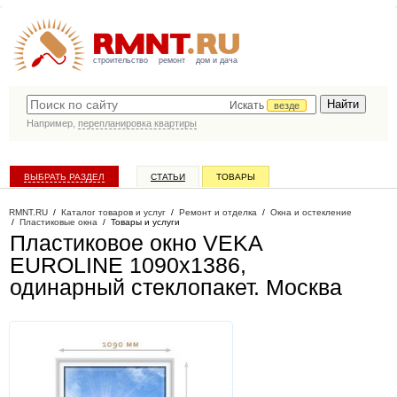
строительство
ремонт
дом и дача
Искать
везде
Например,
перепланировка квартиры
ВЫБРАТЬ РАЗДЕЛ
СТАТЬИ
ТОВАРЫ
КАТАЛОГ КОМПАНИЙ
RMNT.RU
/
Каталог товаров и услуг
/
Ремонт и отделка
/
Окна и остекление
/
Пластиковые окна
/
Товары и услуги
Пластиковое окно VEKA
EUROLINE 1090х1386,
одинарный стеклопакет
. Москва