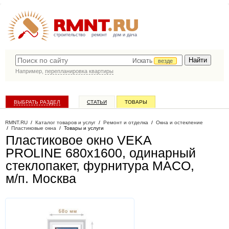
строительство
ремонт
дом и дача
Искать
везде
Например,
перепланировка квартиры
ВЫБРАТЬ РАЗДЕЛ
СТАТЬИ
ТОВАРЫ
КАТАЛОГ КОМПАНИЙ
RMNT.RU
/
Каталог товаров и услуг
/
Ремонт и отделка
/
Окна и остекление
/
Пластиковые окна
/
Товары и услуги
Пластиковое окно VEKA
PROLINE 680х1600, одинарный
стеклопакет, фурнитура MACO,
м/п
. Москва