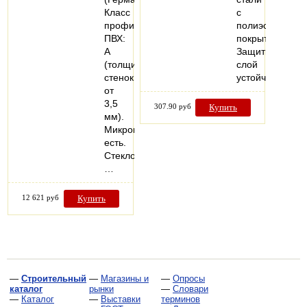
Класс
с
профиля
полиэстеровым
ПВХ:
покрытием.
А
Защитный
(толщина
слой
стенок
устойчив…
от
3,5
307.90 руб
Купить
мм).
Микропроветривание:
есть.
Стеклопакеты:
…
12 621 руб
Купить
—
Строительный
—
Магазины и
—
Опросы
каталог
рынки
—
Словари
—
Каталог
—
Выставки
терминов