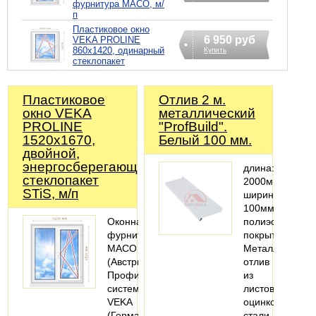
фурнитура MACO, м/
п
Пластиковое окно
6 950 руб
VEKA PROLINE
860х1420, одинарный
Купить
стеклопакет
Пластиковое
Отлив 2 м.
окно VEKA
металлический
PROLINE
"ProfBuild".
1520х1670,
Белый 100 мм.
двойной,
энергосберегающий
длина:
стеклопакет
2000мм;
STiS, м/п
ширина:
100мм;
Оконная
полиэстеровое
фурнитура
покрытие
MACO
Металлический
(Австрия).
отлив
Профильная
из
система:
листовой
VEKA
оцинкованной
(Германия).
стали