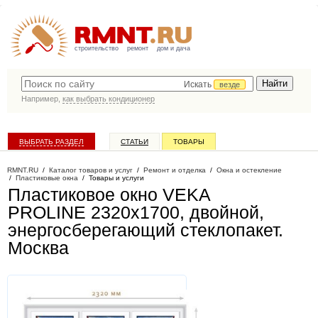
строительство
ремонт
дом и дача
Искать
везде
Например,
как выбрать кондиционер
ВЫБРАТЬ РАЗДЕЛ
СТАТЬИ
ТОВАРЫ
КАТАЛОГ КОМПАНИЙ
RMNT.RU
/
Каталог товаров и услуг
/
Ремонт и отделка
/
Окна и остекление
/
Пластиковые окна
/
Товары и услуги
Пластиковое окно VEKA
PROLINE 2320х1700, двойной,
энергосберегающий стеклопакет
.
Москва