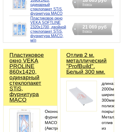
18 065 руб
1690х1420,
одинарный
Купить
стеклопакет STiS,
фурнитура MACO
Пластиковое окно
VEKA SOFTLINE
21 069 руб
2320х1700, двойной
стеклопакет STiS,
Купить
фурнитура MACO,
м/п
Пластиковое
Отлив 2 м.
окно VEKA
металлический
PROLINE
"ProfBuild".
860х1420,
Белый 300 мм.
одинарный
стеклопакет
длина:
STiS,
2000мм;
фурнитура
ширина:
MACO
300мм;
полиэстеровое
Оконная
покрытие
фурнитура
Металлический
MACO
отлив
(Австрия).
из