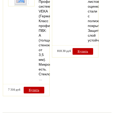
Профильная
листовой
система:
оцинкованной
VEKA
стали
(Германия).
с
Класс
полиэстеровым
профиля
покрытием.
ПВХ:
Защитный
А
слой
(толщина
устойчив…
стенок
от
818.30 руб
Купить
3,5
мм).
Микропроветривание:
есть.
Стеклопакеты:
…
7 316 руб
Купить