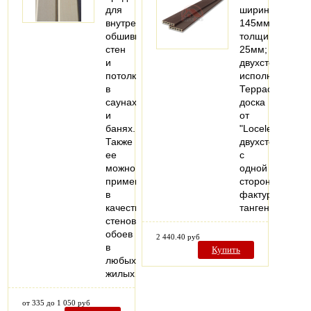
для
ширина:
внутренней
145мм;
обшивки
толщина:
стен
25мм;
и
двухстороннее
потолков
исполнение
в
Террасная
саунах
доска
и
от
банях.
"Locele"
Также
двухсторонняя:
ее
с
можно
одной
применять
стороны
в
фактура
качестве
тангенциально
стеновых
обоев
2 440.40 руб
в
Купить
любых
жилых…
от 335 до 1 050 руб