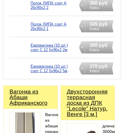
360 руб
Полок ЛИПА сорт А
26х90х2,2
Купить
345 руб
Полок ЛИПА сорт А
26х90х2,1
Купить
300 руб
Евровагонка (10 шт.)
сорт С 12,5х96х2,2м
Купить
370 руб
Евровагонка (10 шт.)
сорт С 12,5х96х2,5м
Купить
Вагонка из
Двухсторонняя
Абаши
террасная
Африканского
доска из ДПК
"Lecole" Натур.
Венге [3 м.]
Вагонка
из
абаши
длина:
предназначена
3000мм;