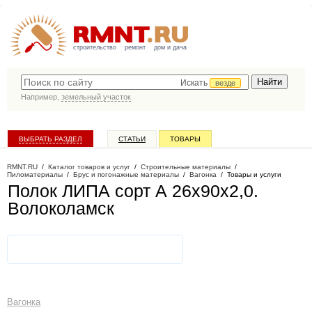
строительство
ремонт
дом и дача
Искать
везде
Например,
земельный участок
ВЫБРАТЬ РАЗДЕЛ
СТАТЬИ
ТОВАРЫ
КАТАЛОГ КОМПАНИЙ
RMNT.RU
/
Каталог товаров и услуг
/
Строительные материалы
/
Пиломатериалы
/
Брус и погонажные материалы
/
Вагонка
/
Товары и услуги
Полок ЛИПА сорт А 26х90х2,0
.
Волоколамск
Вагонка