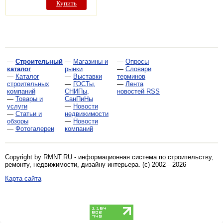
Купить
—
Строительный
—
Магазины и
—
Опросы
каталог
рынки
—
Словари
—
Каталог
—
Выставки
терминов
строительных
—
ГОСТы,
—
Лента
компаний
СНИПы,
новостей RSS
—
Товары и
СанПиНы
услуги
—
Новости
—
Статьи и
недвижимости
обзоры
—
Новости
—
Фотогалереи
компаний
Copyright by RMNT.RU - информационная система по
строительству,
ремонту, недвижимости, дизайну интерьера
. (c) 2002—2026
Карта сайта