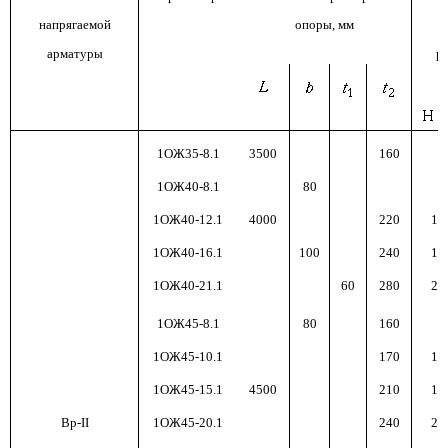
напрягаемой
опоры, мм
м
арматуры
р
с
1ОЖ35-8.1
3500
160
8
1ОЖ40-8.1
80
1ОЖ40-12.1
4000
220
120
1ОЖ40-16.1
100
240
160
1ОЖ40-21.1
60
280
210
1ОЖ45-8.1
80
160
8
1ОЖ45-10.1
170
100
1ОЖ45-15.1
4500
210
150
Вр-II
1ОЖ45-20.1
240
200