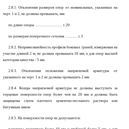
2.8.1. Отклонения размеров опор от номинальных, указанных на
черт. 1 и 2, не должны превышать, мм:
по длине опоры ...............................
±
20
по размерам поперечного сечения ..............
±
3
2.8.2. Непрямолинейность профиля боковых граней, измеряемая на
участке длиной 2 м, не должна превышать 10 мм, а для опор высшей
категории качества - 5 мм.
2.8.3. Отклонения положения напрягаемой арматуры от
указанного на черт. 1 и 2 не должны превышать 2 мм.
2.8.4. Концы напрягаемой арматуры не должны выступать за
торцевые поверхности опор более чем на 20 мм и должны быть
защищены слоем плотного цементно-песчаного раствора или
битумным лаком.
2.8.5. На поверхности опор не допускаются:
раковины диаметром более 10 мм и глубиной более 5 мм, а для