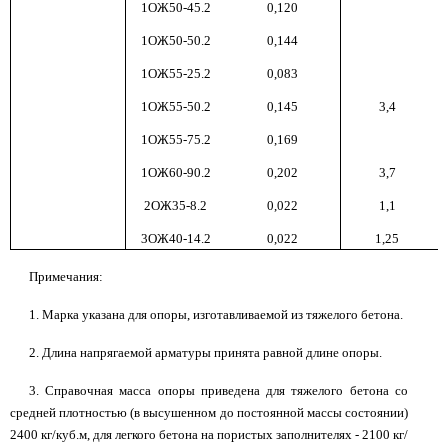
1ОЖ50-45.2
0,120
1ОЖ50-50.2
0,144
1ОЖ55-25.2
0,083
1ОЖ55-50.2
0,145
3,4
1ОЖ55-75.2
0,169
1ОЖ60-90.2
0,202
3,7
2ОЖ35-8.2
0,022
1,1
3ОЖ40-14.2
0,022
1,25
Примечания:
1. Марка указана для опоры, изготавливаемой из тяжелого бетона.
2. Длина напрягаемой арматуры принята равной длине опоры.
3. Справочная масса опоры приведена для тяжелого бетона со
средней плотностью (в высушенном до постоянной массы состоянии)
2400 кг/куб.м, для легкого бетона на пористых заполнителях - 2100 кг/