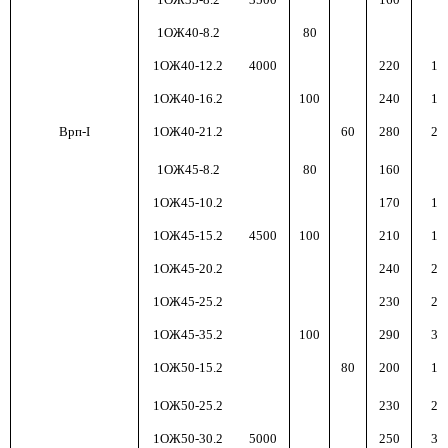
1ОЖ40-8.2
80
1ОЖ40-12.2
4000
220
120
1ОЖ40-16.2
100
240
160
Врп-I
1ОЖ40-21.2
60
280
210
1ОЖ45-8.2
80
160
8
1ОЖ45-10.2
170
100
1ОЖ45-15.2
4500
100
210
150
1ОЖ45-20.2
240
200
1ОЖ45-25.2
230
250
1ОЖ45-35.2
100
290
350
1ОЖ50-15.2
80
200
150
1ОЖ50-25.2
230
250
1ОЖ50-30.2
5000
250
300