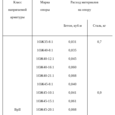
Класс
Марка
Расход материалов
напрягаемой
опоры
на опору
арматуры
Бетон, куб.м
Сталь, кг
1ОЖ35-8.1
0,031
0,7
1ОЖ40-8.1
0,035
1ОЖ40-12.1
0,045
1ОЖ40-16.1
0,060
1ОЖ40-21.1
0,068
1ОЖ45-8.1
0,040
1ОЖ45-10.1
0,041
0,9
1ОЖ45-15.1
0,061
ВрII
1ОЖ45-20.1
0,068