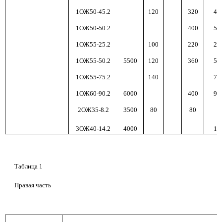
1ОЖ50-45.2
120
320
450
1ОЖ50-50.2
400
550
1ОЖ55-25.2
100
220
250
1ОЖ55-50.2
5500
120
360
500
1ОЖ55-75.2
140
750
1ОЖ60-90.2
6000
400
900
2ОЖ35-8.2
3500
80
80
8
3ОЖ40-14.2
4000
140
Таблица 1
Правая часть