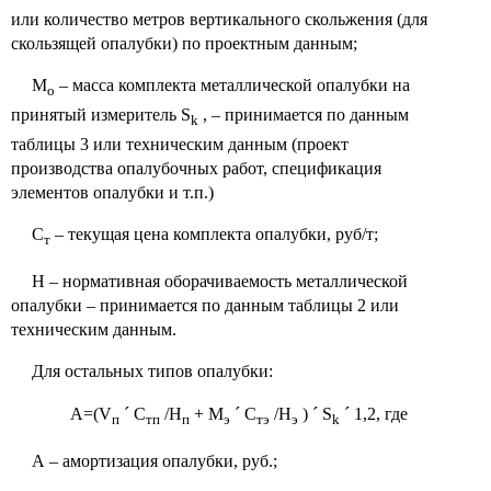
или количество метров вертикального скольжения (для
скользящей опалубки) по проектным данным;
М
– масса комплекта металлической опалубки на
о
принятый измеритель S
, – принимается по данным
k
таблицы 3 или техническим данным (проект
производства опалубочных работ, спецификация
элементов опалубки и т.п.)
С
– текущая цена комплекта опалубки, руб/т;
т
Н – нормативная оборачиваемость металлической
опалубки – принимается по данным таблицы 2 или
техническим данным.
Для остальных типов опалубки:
А=(V
´
С
/Н
+ M
´
С
/Н
)
´
S
´
1,2, где
п
тп
п
э
тэ
э
k
А – амортизация опалубки, руб.;