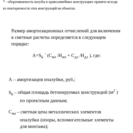
* -
оборачиваемость палубы в криволинейных конструкциях принята исходя
из повторяемости этих конструкций на объектах.
Размер амортизационных отчислений для включения
в сметные расчеты определяется в следующем
порядке:
А=
S
´
(С
/Н
+ С
/Н
), где
:
k
мэ
мэ
дэ
дэ
А – амортизация опалубки, руб.;
2
S
– общая площадь бетонируемых конструкций (м
)
k
по проектным данным;
С
– сметная цена металлических элементов
мэ
опалубки (опоры, вспомогательные элементы
для монтажа);