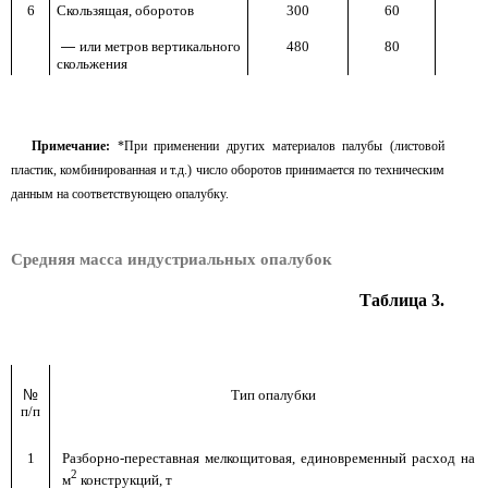
6
Скользящая, оборотов
300
60
—
или метров вертикального
480
80
скольжения
Примечание:
*При применении других материалов палубы (листовой
пластик, комбинированная и т.д.) число оборотов принимается по техническим
данным на соответствующею опалубку.
Средняя масса индустриальных опалубок
Таблица 3.
№
Тип опалубки
п/п
1
Разборно-переставная мелкощитовая, единовременный расход на 1
2
м
конструкций, т