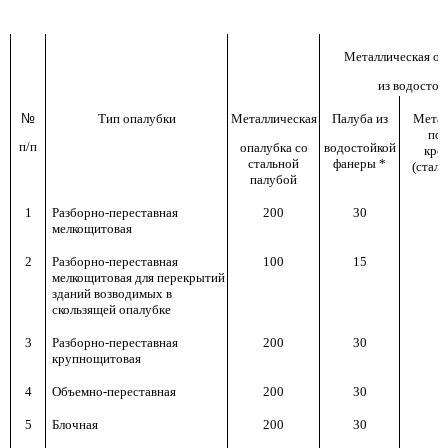
Металлическая оп
из водостой
№
Тип опалубки
Металлическая
Палуба из
Метал
по
п/п
опалубка со
водостойкой
кре
стальной
фанеры *
(стал
палубой
1
Разборно-переставная
200
30
мелкощитовая
2
Разборно-переставная
100
15
мелкощитовая для перекрытий
зданий возводимых в
скользящей опалубке
3
Разборно-переставная
200
30
крупнощитовая
4
Объемно-переставная
200
30
5
Блочная
200
30