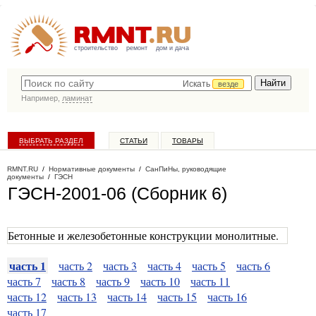
строительство
ремонт
дом и дача
Искать
везде
Например,
ламинат
ВЫБРАТЬ РАЗДЕЛ
СТАТЬИ
ТОВАРЫ
КАТАЛОГ КОМПАНИЙ
RMNT.RU
/
Нормативные документы
/
СанПиНы, руководящие
документы
/
ГЭСН
ГЭСН-2001-06 (Сборник 6)
Бетонные и железобетонные конструкции монолитные.
часть 1
часть 2
часть 3
часть 4
часть 5
часть 6
часть 7
часть 8
часть 9
часть 10
часть 11
часть 12
часть 13
часть 14
часть 15
часть 16
часть 17