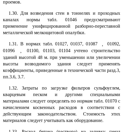
проемов.
1.30. Для возведения стен в тоннелях и проходных
каналах нормы табл. 01046 предусматривают
применение унифицированной разборно-переставной
металлической мелкощитовой опалубки.
1.31. В нормах табл. 01027, 01037, 01087
¸
01092,
01096
¸
01100, 01103, 01104 учтено строительство
зданий высотой 48 м. при уменьшении или увеличении
высоты возводимого здания следует применять
коэффициенты, приведенные в технической части разд.3,
пп.3.6, 3.7.
1.32. Затраты по загрузке фильтров сульфоуглем,
кварцевым песком и другими специальными
материалами следует определять по нормам табл. 01070 с
начислением косвенных расходов в соответствии с
действующим законодательством. Стоимость этих
материалов следует учитывать как оборудование.
1.33. Расход бетона (раствора) на заливку гнезд