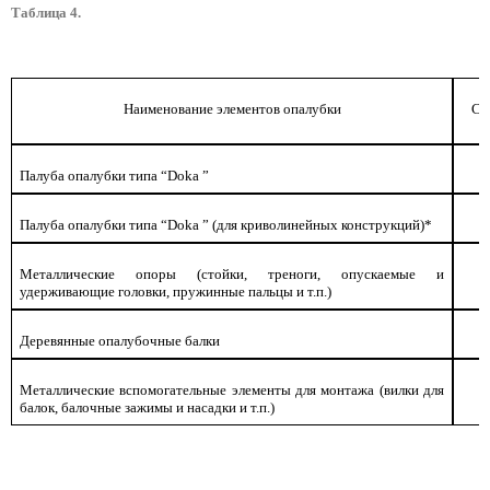
Таблица 4.
Наименование элементов опалубки
Ср
Палуба опалубки типа “
Doka
”
Палуба опалубки типа “
Doka
” (для криволинейных конструкций)
*
Металлические опоры (стойки, треноги, опускаемые и
удерживающие головки, пружинные пальцы и т.п.)
Деревянные опалубочные балки
Металлические вспомогательные элементы для монтажа (вилки для
балок, балочные зажимы и насадки и т.п.)