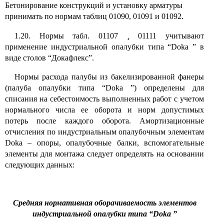
Бетонирование конструкций и установку арматуры
принимать по нормам таблиц 01090, 01091 и 01092.
1.20. Нормы табл. 01107
¸
01111 учитывают
применение индустриальной опалубки типа “
Doka
” в
виде столов “Докафлекс”.
Нормы расхода палубы из бакелизированной фанеры
(палуба опалубки типа “
Doka
”) определены для
списания на себестоимость выполненных работ с учетом
нормального числа ее оборота и норм допустимых
потерь после каждого оборота. Амортизационные
отчисления по индустриальным опалубочным элементам
Doka
– опоры, опалубочные балки, вспомогательные
элементы для монтажа следует определять на основании
следующих данных:
Средняя нормативная оборачиваемость элементов
индустриальной опалубки типа “
Doka
”