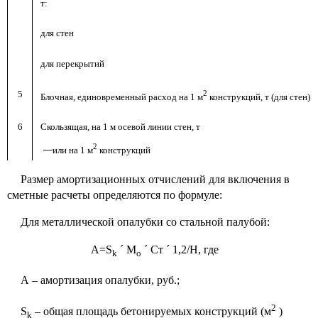
т:
для стен
для перекрытий
5
2
Блочная, единовременный расход на 1 м
конструкций, т (для стен)
6
Скользящая, на 1 м осевой линии стен, т
2
—
или на 1 м
конструкций
Размер амортизационных отчислений для включения в
сметные расчеты определяются по формуле:
Для металлической опалубки со стальной палубой:
А=S
´
M
´
Ст
´
1,2/Н, где
k
о
А – амортизация опалубки, руб.;
2
S
– общая площадь бетонируемых конструкций (м
)
k