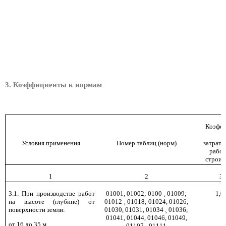
3. Коэффициенты к нормам
Коэффи
Условия применения
Номер таблиц (норм)
затрат 
рабо
строит
1
2
3
3.1. При производстве работ
01001, 01002; 0100
01009;
1,0
¸
на высоте (глубине) от
01012
01018; 01024, 01026,
¸
поверхности земли:
01030, 01031, 01034
01036;
¸
01041, 01044, 01046, 01049,
от 16 до 35 м
01107
01111
¸