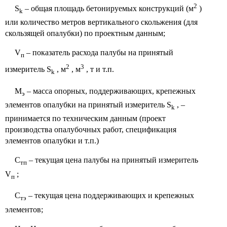
2
S
– общая площадь бетонируемых конструкций (м
)
k
или количество метров вертикального скольжения (для
скользящей опалубки) по проектным данным;
V
– показатель расхода палубы на принятый
п
2
3
измеритель S
, м
, м
, т и т.п.
k
М
– масса опорных, поддерживающих, крепежных
э
элементов опалубки на принятый измеритель S
, –
k
принимается по техническим данным (проект
производства опалубочных работ, спецификация
элементов опалубки и т.п.)
С
– текущая цена палубы на принятый измеритель
тп
V
;
п
С
– текущая цена поддерживающих и крепежных
тэ
элементов;