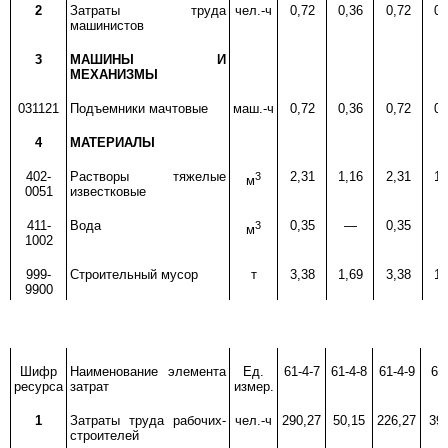
2
Затраты труда
чел.-ч
0,72
0,36
0,72
0,
машинистов
3
МАШИНЫ И
МЕХАНИЗМЫ
031121
Подъемники мачтовые
маш.-ч
0,72
0,36
0,72
0,
4
МАТЕРИАЛЫ
402-
Растворы тяжелые
3
2,31
1,16
2,31
1,
м
0051
известковые
411-
Вода
3
0,35
—
0,35
м
1002
999-
Строительный мусор
т
3,38
1,69
3,38
1,
9900
Шифр
Наименование элемента
Ед.
61-4-7
61-4-8
61-4-9
61-
ресурса
затрат
измер.
1
1
Затраты труда рабочих-
чел.-ч
290,27
50,15
226,27
39
строителей