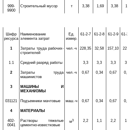
999-
Строительный мусор
т
3,38
1,69
3,38
1,
9900
Шифр
Наименование
Ед.
61-2-7
61-2-8
61-2-9
61-2
ресурса
элемента затрат
измер.
1
Затраты труда рабочих-
чел.-ч
228,35
32,58
157,10
22,
строителей
1.1
Средний разряд работы
3,3
3,3
3,3
3,3
2
Затраты труда
чел.-ч
0,67
0,34
0,67
0,3
машинистов
3
МАШИНЫ И
МЕХАНИЗМЫ
031121
Подъемники мачтовые
маш.-ч
0,67
0,34
0,67
0,3
4
МАТЕРИАЛЫ
402-
Растворы тяжелые
3
2,2
1,1
2,2
1,1
м
0041
цементно-известковые