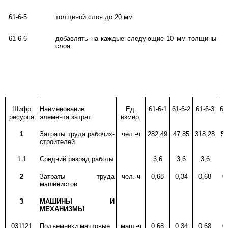
61-6-5
толщиной слоя до 20 мм
61-6-6
добавлять на каждые следующие 10 мм толщины
слоя
Шифр
Наименование
Ед.
61-6-1
61-6-2
61-6-3
61
ресурса
элемента затрат
измер.
1
Затраты труда рабочих-
чел.-ч
282,49
47,85
318,28
56
строителей
1.1
Средний разряд работы
3,6
3,6
3,6
3
2
Затраты труда
чел.-ч
0,68
0,34
0,68
0
машинистов
3
МАШИНЫ И
МЕХАНИЗМЫ
031121
Подъемники мачтовые
маш.-ч
0,68
0,34
0,68
0