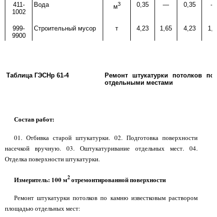
411-
Вода
3
0,35
—
0,35
—
м
1002
999-
Строительный мусор
т
4,23
1,65
4,23
1,6
9900
Таблица ГЭСНр 61-4
Ремонт штукатурки потолков по
отдельными местами
Состав работ:
01. Отбивка старой штукатурки. 02. Подготовка поверхности
насечкой вручную. 03. Оштукатуривание отдельных мест. 04.
Отделка поверхности штукатурки.
2
Измеритель: 100 м
отремонтированной поверхности
Ремонт штукатурки потолков по камню известковым раствором
площадью отдельных мест: