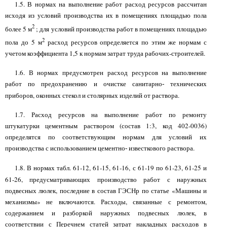
1.5. В нормах на выполнение работ расход ресурсов рассчитан
исходя из условий производства их в помещениях площадью пола
2
более 5 м
; для условий производства работ в помещениях площадью
2
пола до 5 м
расход ресурсов определяется по этим же нормам с
учетом коэффициента 1,5 к нормам затрат труда рабочих-строителей.
1.6. В нормах предусмотрен расход ресурсов на выполнение
работ по предохранению и очистке санитарно
технических
-
приборов, оконных стекол и столярных изделий от раствора.
1.7. Расход ресурсов на выполнение работ по ремонту
штукатурки цементным раствором (состав 1:3, код 402-0036)
определятся по соответствующим нормам для условий их
производства с использованием цементно
известкового раствора.
-
1.8. В нормах табл. 61-12,
61-15, 61-16, с 61-19 по 61-23, 61-25 и
61-26, предусматривающих производство работ с наружных
подвесных люлек, последние в состав ГЭСНр по статье «Машины и
механизмы» не включаются. Расходы, связанные с ремонтом,
содержанием и разборкой наружных подвесных люлек, в
соответствии с Перечнем статей затрат накладных расходов в