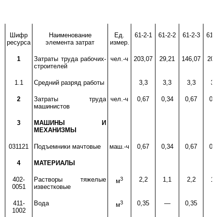
Шифр
Наименование
Ед.
61-2-1
61-2-2
61-2-3
61-
ресурса
элемента затрат
измер.
1
Затраты труда рабочих-
чел.-ч
203,07
29,21
146,07
20,
строителей
1.1
Средний разряд работы
3,3
3,3
3,3
3,
2
Затраты труда
чел.-ч
0,67
0,34
0,67
0,
машинистов
3
МАШИНЫ И
МЕХАНИЗМЫ
031121
Подъемники мачтовые
маш.-ч
0,67
0,34
0,67
0,
4
МАТЕРИАЛЫ
402-
Растворы тяжелые
3
2,2
1,1
2,2
1,
м
0051
известковые
411-
Вода
3
0,35
—
0,35
м
1002