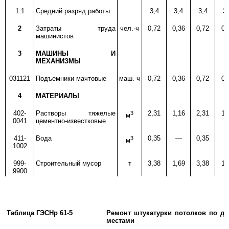
1.1
Средний разряд работы
3,4
3,4
3,4
3,
2
Затраты труда
чел.-ч
0,72
0,36
0,72
0,
машинистов
3
МАШИНЫ И
МЕХАНИЗМЫ
031121
Подъемники мачтовые
маш.-ч
0,72
0,36
0,72
0,
4
МАТЕРИАЛЫ
402-
Растворы тяжелые
3
2,31
1,16
2,31
1,
м
0041
цементно-известковые
411-
Вода
3
0,35
—
0,35
м
1002
999-
Строительный мусор
т
3,38
1,69
3,38
1,
9900
Таблица ГЭСНр 61-5
Ремонт штукатурки потолков по д
местами