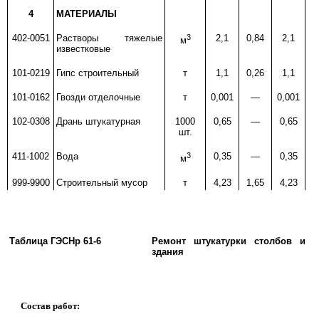
4
МАТЕРИАЛЫ
402-0051
Растворы тяжелые
3
2,1
0,84
2,1
0
м
известковые
101-0219
Гипс строительный
т
1,1
0,26
1,1
0
101-0162
Гвозди отделочные
т
0,001
—
0,001
102-0308
Дрань штукатурная
1000
0,65
—
0,65
шт.
411-1002
Вода
3
0,35
—
0,35
м
999-9900
Строительный мусор
т
4,23
1,65
4,23
1
Таблица ГЭСНр 61-6
Ремонт штукатурки столбов и п
здания
Состав работ: