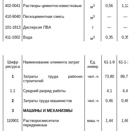
402-0041
Растворы цементно-известковые
3
0,56
1,12
м
410-9040
Пескоцементная смесь
3
—
—
м
101-1813
Дисперсия ПВА
т
—
—
411-1002
Вода
3
0,35
0,35
м
Шифр
Наименование элемента затрат
Ед.
61-1-9
61-1-1
ресурса
измер.
1
Затраты труда рабочих-
чел.-ч
73,80
89,76
строителей
1.1
Средний разряд работы
4,1
4,4
2
Затраты труда машинистов
чел.-ч
0,46
0,46
3
МАШИНЫ И МЕХАНИЗМЫ
110901
Растворосмесители
маш.-ч
1,44
1,68
передвижные