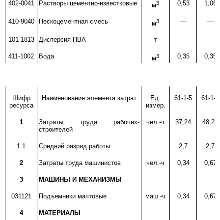
402-0041
Растворы цементно-известковые
3
0,53
1,06
м
410-9040
Пескоцементная смесь
3
—
—
м
101-1813
Дисперсия ПВА
т
—
—
411-1002
Вода
3
0,35
0,35
м
Шифр
Наименование элемента затрат
Ед.
61-1-5
61-1-6
ресурса
измер.
1
Затраты труда рабочих-
чел.-ч
37,24
48,23
строителей
1.1
Средний разряд работы
2,7
2,7
2
Затраты труда машинистов
чел.-ч
0,34
0,67
3
МАШИНЫ И МЕХАНИЗМЫ
031121
Подъемники мачтовые
маш.-ч
0,34
0,67
4
МАТЕРИАЛЫ