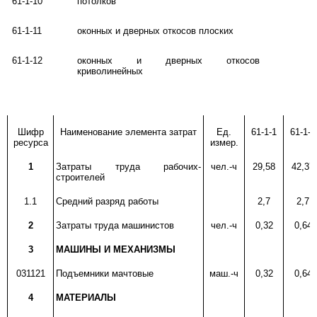
61-1-10
потолков
61-1-11
оконных и дверных откосов плоских
61-1-12
оконных и дверных откосов
криволинейных
Шифр
Наименование элемента затрат
Ед.
61-1-1
61-1-2
ресурса
измер.
1
Затраты труда рабочих-
чел.-ч
29,58
42,37
строителей
1.1
Средний разряд работы
2,7
2,7
2
Затраты труда машинистов
чел.-ч
0,32
0,64
3
МАШИНЫ И МЕХАНИЗМЫ
031121
Подъемники мачтовые
маш.-ч
0,32
0,64
4
МАТЕРИАЛЫ