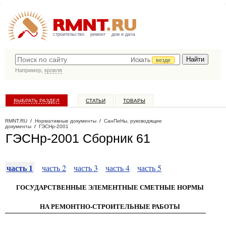
строительство
ремонт
дом и дача
Искать
везде
Например,
кровля
ВЫБРАТЬ РАЗДЕЛ
СТАТЬИ
ТОВАРЫ
КАТАЛОГ КОМПАНИЙ
RMNT.RU
/
Нормативные документы
/
СанПиНы, руководящие
документы
/
ГЭСНр-2001
ГЭСНр-2001 Сборник 61
часть 1
часть 2
часть 3
часть 4
часть 5
ГОСУДАРСТВЕННЫЕ ЭЛЕМЕНТНЫЕ СМЕТНЫЕ НОРМЫ
НА РЕМОНТНО-СТРОИТЕЛЬНЫЕ РАБОТЫ