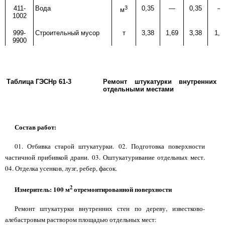
411-
Вода
3
0,35
—
0,35
—
м
1002
999-
Строительный мусор
т
3,38
1,69
3,38
1,6
9900
Таблица ГЭСНр 61-3
Ремонт штукатурки внутренних 
отдельными местами
Состав работ:
01. Отбивка старой штукатурки. 02. Подготовка поверхности
частичной прибивкой драни. 03. Оштукатуривание отдельных мест.
04. Отделка усенков, лузг, ребер, фасок.
2
Измеритель: 100 м
отремонтированной поверхности
Ремонт штукатурки внутренних стен по дереву, известково-
алебастровым раствором площадью отдельных мест: