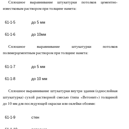
Сплошное выравнивание штукатурки потолков цементно-
известковым раствором при толщине намета:
61-1-5
до 5 мм
61-1-6
до 10мм
Сплошное выравнивание штукатурки потолков
полимерцементным раствором при толщине намета:
61-1-7
до 5 мм
61-1-8
до 10 мм
Сплошное выравнивание штукатурки внутри здания (однослойная
штукатурка) сухой растворной смесью (типа «Ветонит») толщиной
до 10 мм для последующей окраски или оклейки обоями:
61-1-9
стен