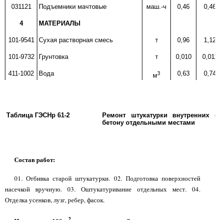
031121
Подъемники мачтовые
маш.-ч
0,46
0,46
4
МАТЕРИАЛЫ
101-9541
Сухая растворная смесь
т
0,96
1,12
101-9732
Грунтовка
т
0,010
0,011
411-1002
Вода
3
0,63
0,74
м
Таблица ГЭСНр 61-2
Ремонт штукатурки внутренних 
бетону отдельными местами
Состав работ:
01. Отбивка старой штукатурки. 02. Подготовка поверхностей
насечкой вручную. 03. Оштукатуривание отдельных мест. 04.
Отделка усенков, лузг, ребер, фасок.
2