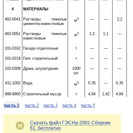
4
МАТЕРИАЛЫ
402-0041
Растворы тяжелые
3
—
—
2,2
1
м
цементно-известковые
402-0051
Растворы тяжелые
3
2,2
1,1
—
м
известковые
101-0162
Гвозди отделочные
т
—
—
—
101-0219
Гипс строительный
т
—
—
—
102-0308
Дрань штукатурная
1000
—
—
—
шт.
411-1002
Вода
3
0,35
—
0,35
м
999-9900
Строительный мусор
т
4,84
2,42
4,84
2
часть 1
часть 2
часть 3
часть 4
часть 5
Скачать файл ГЭСНр-2001 Сборник
61, бесплатно