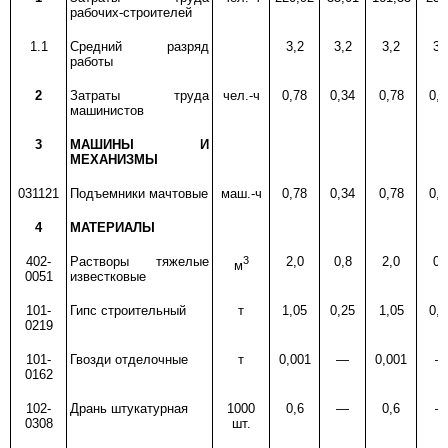
рабочих-строителей
1.1
Средний разряд
3,2
3,2
3,2
3,
работы
2
Затраты труда
чел.-ч
0,78
0,34
0,78
0,3
машинистов
3
МАШИНЫ И
МЕХАНИЗМЫ
031121
Подъемники мачтовые
маш.-ч
0,78
0,34
0,78
0,3
4
МАТЕРИАЛЫ
402-
Растворы тяжелые
3
2,0
0,8
2,0
0,
м
0051
известковые
101-
Гипс строительный
т
1,05
0,25
1,05
0,2
0219
101-
Гвозди отделочные
т
0,001
—
0,001
—
0162
102-
Дрань штукатурная
1000
0,6
—
0,6
—
0308
шт.