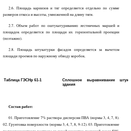
2.6. Площадь карнизов и тяг определяется отдельно по сумме
размеров откоса и высоты, умноженной на длину тяги.
2.7. Объем работ по оштукатуриванию лестничных маршей и
площадок определяется по площади их горизонтальной проекции
(поэтажно).
2.8. Площадь штукатурки фасадов определяется за вычетом
площади проемов по наружному обводу коробок.
Таблица ГЭСНр 61-1
Сплошное выравнивание штука
здания
Состав работ:
01. Приготовление 7% раствора дисперсии ПВА (нормы 3,
4, 7, 8).
02. Грунтовка поверхности (нормы 3,
4,
7, 8, 9-12). 03. Приготовление
полимерцементного раствора из сухой цементно-песчаной смеси 50%