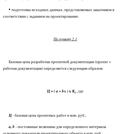
•
подготовка исходных данных, представляемых заказчиком в
соответствии с заданием на проектирование.
По пункту 2.1
Базовая цена разработки проектной документации (проект +
рабочая документация) определяется следующим образом:
х
,
Ц = ( а + bх )
К
где
i
Ц
-
базовая цена проектных работ в млн. руб.;
а, b
-
постоянные величины для определенного интервала
основного показателя проектируемого объекта в млн. руб.;