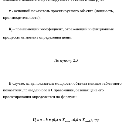
х
-
основной показатель проектируемого объекта (мощность,
производительность);
К
- повышающий коэффициент, отражающий инфляционные
i
процессы на момент определения цены.
По пункту 2.3
В случае, когда показатель мощности объекта меньше табличного
показателя, приведенного в Справочнике, базовая цена его
проектирования определяется по формуле:
=
+
х
х
х
Ц
а
b
(0,4
Х
+0,6
Х
)
,
где
min
зад