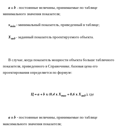
а
и
b
-
постоянные величины, принимаемые по таблице
минимального значения показателя;
х
минимальный показатель, приведенный в таблице;
-
min
Х
-
заданный показатель проектируемого объекта.
зад
В случае, когда показатель мощности объекта больше табличного
показателя, приведенного в Справочнике, базовая цена его
проектирования определяется по формуле:
=
+
х
х
+
х
Ц
а
b
(0,4
Х
0,6
Х
),
где
max
зад
а
и
b
постоянные величины, принимаемые по таблице
-
максимального значения показателя;