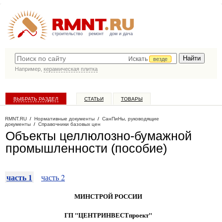
строительство
ремонт
дом и дача
Искать
везде
Например,
керамическая плитка
ВЫБРАТЬ РАЗДЕЛ
СТАТЬИ
ТОВАРЫ
КАТАЛОГ КОМПАНИЙ
RMNT.RU
/
Нормативные документы
/
СанПиНы, руководящие
документы
/
Справочники базовых цен
Объекты целлюлозно-бумажной
промышленности (пособие)
часть 1
часть 2
МИНСТРОЙ РОССИИ
ГП "ЦЕНТРИНВЕСТпроект"