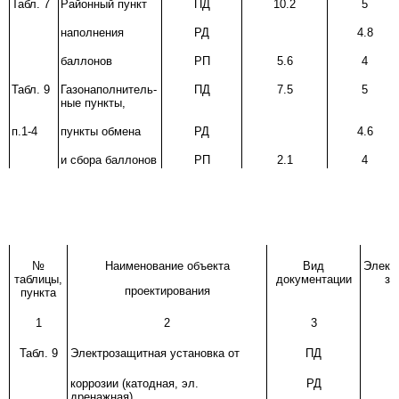
Табл. 7
Районный пункт
ПД
10.2
5
наполнения
РД
4.8
баллонов
РП
5.6
4
Табл. 9
Газонаполнитель-
ПД
7.5
5
ные пункты,
п.1-4
пункты обмена
РД
4.6
и сбора баллонов
РП
2.1
4
№
Наименование объекта
Вид
Элект
таблицы,
документации
за
проектирования
пункта
1
2
3
Табл. 9
Электрозащитная установка от
ПД
коррозии (катодная, эл.
РД
дренажная)