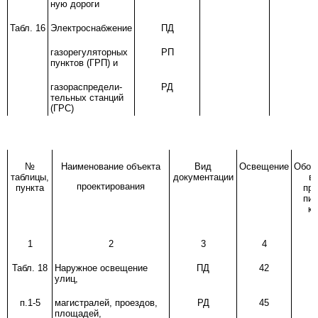
ную дороги
Табл. 16
Электроснабжение
ПД
газорегуляторных
РП
пунктов (ГРП) и
газораспредели-
РД
тельных станций
(ГРС)
№
Наименование объекта
Вид
Освещение
Обор
таблицы,
документации
вв
проектирования
пункта
про
пи
ка
1
2
3
4
Табл. 18
Наружное освещение
ПД
42
улиц,
п.1-5
магистралей, проездов,
РД
45
площадей,