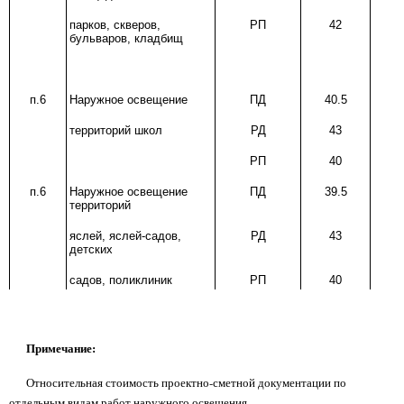
парков, скверов,
РП
42
бульваров, кладбищ
п.6
Наружное освещение
ПД
40.5
территорий школ
РД
43
РП
40
п.6
Наружное освещение
ПД
39.5
территорий
яслей, яслей-садов,
РД
43
детских
садов, поликлиник
РП
40
Примечание:
Относительная стоимость проектно-сметной документации по
отдельным видам работ наружного освещения