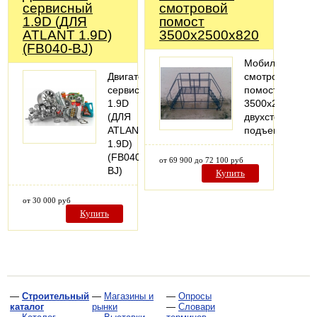
сервисный
смотровой
1.9D (ДЛЯ
помост
ATLANT 1.9D)
3500х2500х820
(FB040-BJ)
Мобильный
Двигатель
смотровой
сервисный
помост
1.9D
3500х2500х820
(ДЛЯ
двухсторонний
ATLANT
подъем.
1.9D)
(FB040-
от 69 900 до 72 100 руб
BJ)
Купить
от 30 000 руб
Купить
—
Строительный
—
Магазины и
—
Опросы
каталог
рынки
—
Словари