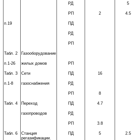
РД
5
РП
2
4.5
п.19
ПД
РД
РП
Табл. 2
Газооборудование
п.1-26
жилых домов
РП
Табл. 3
Сети
ПД
16
п.1-8
газоснабжения
РД
РП
8
Табл. 4
Переход
ПД
4.7
газопроводов
РД
РП
3.8
Табл. 6
Станция
ПД
5
2.5
регазификации.