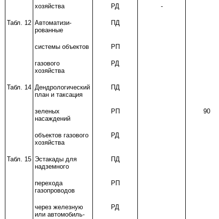
хозяйства
РД
-
Табл. 12
Автоматизи-
ПД
рованные
системы объектов
РП
газового
РД
хозяйства
Табл. 14
Дендрологический
ПД
план и таксация
зеленых
РП
90
насаждений
объектов газового
РД
хозяйства
Табл. 15
Эстакады для
ПД
надземного
перехода
РП
газопроводов
через железную
РД
или автомобиль-