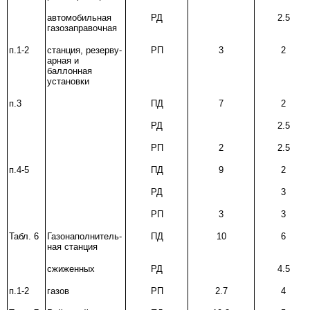
автомобильная
РД
2.5
газозаправочная
п.1-2
станция, резерву-
РП
3
2
арная и
баллонная
установки
п.3
ПД
7
2
РД
2.5
РП
2
2.5
п.4-5
ПД
9
2
РД
3
РП
3
3
Табл. 6
Газонаполнитель-
ПД
10
6
ная станция
сжиженных
РД
4.5
п.1-2
газов
РП
2.7
4