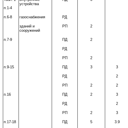
устройства
п.1-4
п.6-8
газоснабжения
РД
зданий и
РП
2
сооружений
п.7-9
ПД
2
РД
РП
2
п.9-15
ПД
3
3
РД
2
РП
2
2
п.16
ПД
2
3
РД
2
РП
2
3
п.17-18
ПД
5
3.9