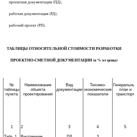
проектная документация (ПД);
рабочая документация (РД);
рабочий проект (РП).
ТАБЛИЦЫ ОТНОСИТЕЛЬНОЙ СТОИМОСТИ РАЗРАБОТКИ
ПРОЕКТНО-СМЕТНОЙ ДОКУМЕНТАЦИИ (в % от цены)
№
Наименование
Вид
Технико-
Генеральны
таблицы
объекта
документации
экономические
план и
пункта
проектирования
показатели
транспорт
1
2
3
4
5
Табл
.
1
Внутренние
ПД
3