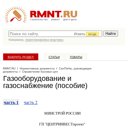
строительство
ремонт
дом и дача
Искать
везде
Например,
перепланировка квартиры
ВЫБРАТЬ РАЗДЕЛ
СТАТЬИ
ТОВАРЫ
КАТАЛОГ КОМПАНИЙ
RMNT.RU
/
Нормативные документы
/
СанПиНы, руководящие
документы
/
Справочники базовых цен
Газооборудование и
газоснабжение (пособие)
часть 1
часть 2
МИНСТРОЙ РОССИИ
ГП "ЦЕНТРИНВЕСТпроект"