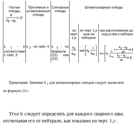
Гнутые
Протяжные и
Секторные
Штампосварные отводы
отводы,
штампованные
отводы
отводы
по
по черт. 1,
г
при расположении шво
черт.
шов на
под углом к нейтрали
1,
в
нейтрали
- в
- по табл. 4
- по
k
k
k
1
2
3
соответствии
формуле
с табл. 3
(21) или
(22)
Примечание. Значение
для штампосварных отводов следует вычислять
k
3
по формуле (21).
Угол
следует определять для каждого сварного шва,
b
отсчитывая его от нейтрали, как показано на черт. 1,
г
.