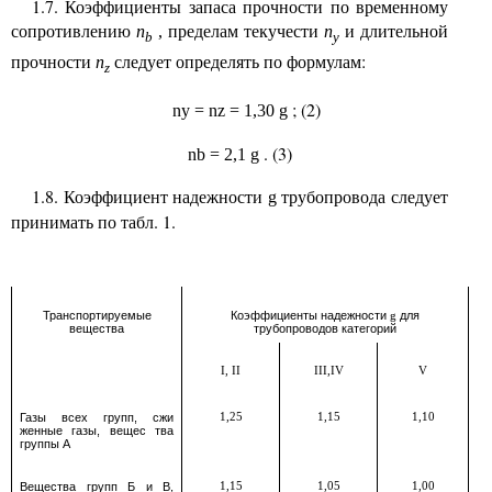
1.7. Коэффициенты запаса прочности по временному
сопротивлению
пределам текучести
и длительной
n
,
n
b
y
прочности
следует определять по формулам:
n
z
; (2)
ny = nz = 1,30
g
. (3)
nb = 2,1
g
1.8. Коэффициент надежности
трубопровода следует
g
принимать по табл. 1.
Транспортируемые
Коэффициенты надежности
для
g
вещества
трубопроводов категорий
I, II
III,IV
V
Газы всех групп, сжи
1,25
1,15
1,10
женные газы, вещес
тва
группы А
Вещества групп Б и В,
1,15
1,05
1,00