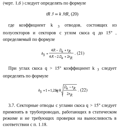
(черт. 1,
б
) следует определять по формуле
3 =
3
tR
k
tR,
(20)
где коэффициент
отводов, состоящих из
k
3
полусекторов и секторов с углом скоса
до 15
,
q
°
определяемый по формуле
. (21)
При углах скоса
15
коэффициент
следует
q
>
°
k
3
определять по формуле
. (22)
Секторные отводы с углами скоса
15
следует
3.7.
q
>
°
применять в трубопроводах, работающих в статическом
режиме и не требующих проверки на выносливость в
соответствии с п. 1.18.