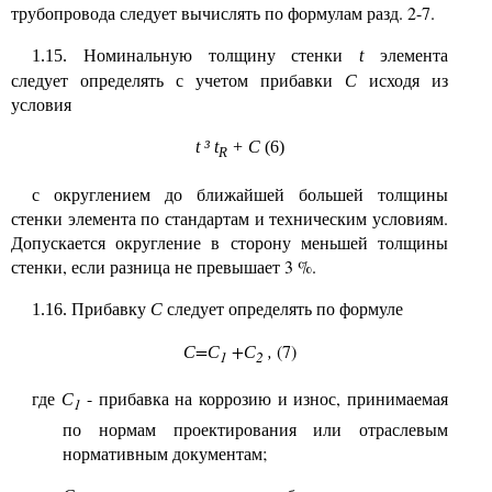
трубопровода следует вычислять по формулам разд. 2-7.
Номинальную толщину стенки
элемента
1.15.
t
следует определять с учетом прибавки
С
исходя из
условия
t
³
t
+ C
(6)
R
с округлением до ближайшей большей толщины
стенки элемента по стандартам и техническим условиям.
Допускается округление в сторону меньшей толщины
стенки, если разница не превышает 3 %.
Прибавку
С
следует определять по формуле
1.16.
С=С
+С
,
(7)
1
2
где
С
- прибавка на коррозию и износ, принимаемая
1
по нормам проектирования или отраслевым
нормативным документам;