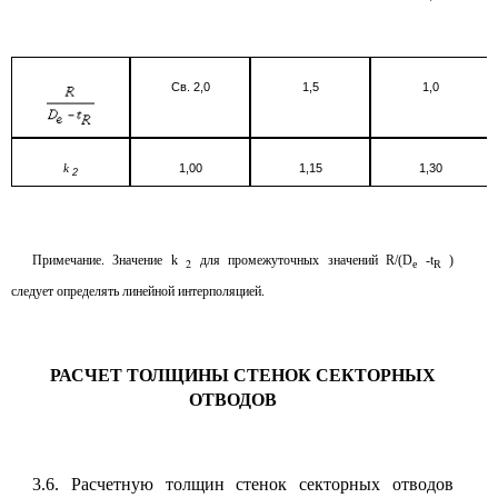
Св. 2,0
1,5
1,0
1,00
1,15
1,30
k
2
Примечание. Значение
для промежуточных значений
k
R/(D
-t
)
2
e
R
следует определять линейной интерполяцией.
РАСЧЕТ ТОЛЩИНЫ СТЕНОК СЕКТОРНЫХ
ОТВОДОВ
Расчетную толщин стенок секторных отводов
3.6.