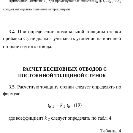
Примечание. Значение
для промежуточных значений
и
k
t
/(
D
-
t
)
a
1
R
e
R
R
следует определять линейной интерполяцией.
При определении номинальной толщины стенки
3.4.
прибавка С
не должна учитывать утонение на внешней
2
стороне гнутого отвода.
РАСЧЕТ БЕСШОВНЫХ ОТВОДОВ С
ПОСТОЯННОЙ ТОЛЩИНОЙ СТЕНОК
Расчетную толщину стенки следует определять по
3.5.
формуле
=
,
(19)
t
k
t
2
2
R
R
где коэффициент
следует определять по табл. 4.
k
2
Таблица 4