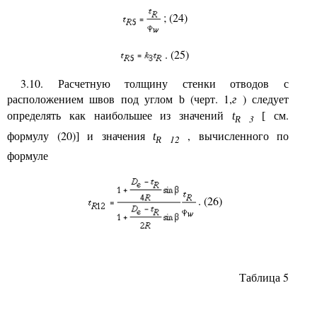
; (24)
. (25)
3.10. Расчетную толщину стенки отводов с
расположением швов под углом
(черт. 1,
г
) следует
b
определять как наибольшее из значений
см.
t
[
3
R
формулу (20)
и значения
, вычисленного по
]
t
12
R
формуле
. (26)
Таблица 5