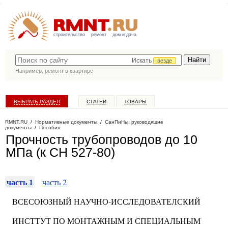
строительство
ремонт
дом и дача
Искать
везде
Например,
ремонт в квартире
ВЫБРАТЬ РАЗДЕЛ
СТАТЬИ
ТОВАРЫ
КАТАЛОГ КОМПАНИЙ
RMNT.RU
/
Нормативные документы
/
СанПиНы, руководящие
документы
/
Пособия
Прочность трубопроводов до 10
МПа (к СН 527-80)
часть 1
часть 2
ВСЕСОЮЗНЫЙ НАУЧНО-ИССЛЕДОВАТЕЛСКИЙ
ИНСТТУТ ПО МОНТАЖНЫМ И СПЕЦИАЛЬНЫМ