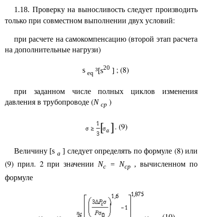
Проверку на выносливость следует производить
1.18.
только при совместном выполнении двух условий:
при расчете на самокомпенсацию (второй этап расчета
на дополнительные нагрузи)
20
; (8)
s
³[s
]
eq
при заданном числе полных циклов изменения
давления в трубопроводе (
)
N
ср
. (9)
Величину
следует определять по формуле (8) или
[s
]
а
(9) прил. 2 при значении
вычисленном по
N
= N
,
c
cp
формуле
, (10)