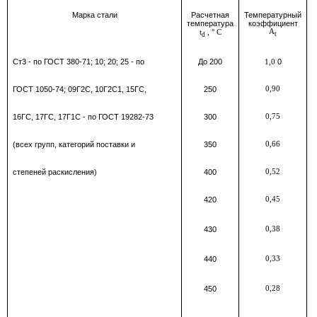
Марка стали
Расчетная
Температурный
температура
коэффициент
A
t
,
°
C
t
d
Ст3 - по ГОСТ 380-71; 10; 20; 25 - по
До 200
0
1,0
ГОСТ 1050-74; 09Г2С, 10Г2С1, 15ГС,
250
0,90
16ГС, 17ГС, 17Г1С - по ГОСТ 19282-73
300
0,75
(всех групп, категорий поставки и
350
0,66
степеней раскисления)
400
0,52
420
0,45
430
0,38
440
0,33
450
0,28