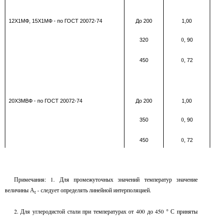
12Х1МФ, 15Х1МФ - по ГОСТ 20072-74
До 200
1,00
320
90
0,
450
72
0,
20Х3МВФ - по ГОСТ 20072-74
До 200
1,00
350
90
0,
450
72
0,
Примечания: 1. Для промежуточных значений температур значение
величины
- следует определять линейной интерполяцией.
A
t
2. Для углеродистой стали при температурах от 400 до 450
приняты
°
C