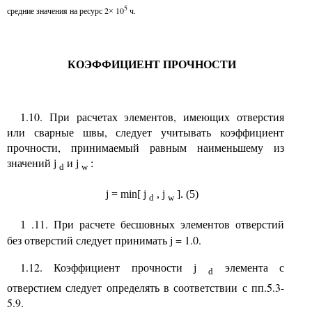
5
средние значения на ресурс 2
10
ч.
×
КОЭФФИЦИЕНТ ПРОЧНОСТИ
1.10. При расчетах элементов, имеющих отверстия
или сварные швы, следует учитывать коэффициент
прочности, принимаемый равным наименьшему из
значений
и
j
j
:
d
w
j
= min[
j
,
j
]. (5)
d
w
.11. При расчете бесшовных элементов отверстий
1
без отверстий следует принимать
= 1.0.
j
1.12. Коэффициент прочности
элемента с
j
d
отверстием следует определять в соответствии с пп.5.3-
5.9.