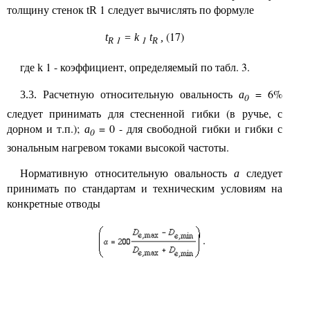
толщину стенок
1 следует вычислять по формуле
tR
(17)
t
= k
t
,
1
1
R
R
где
1 - коэффициент, определяемый по табл. 3.
k
Расчетную относительную овальность
а
= 6%
3.3.
0
следует принимать для стесненной гибки (в ручье, с
дорном и т.п.);
а
= 0 - для свободной гибки и гибки с
0
зональным нагревом токами высокой частоты.
Нормативную относительную овальность
а
следует
принимать по стандартам и техническим условиям на
конкретные отводы
.