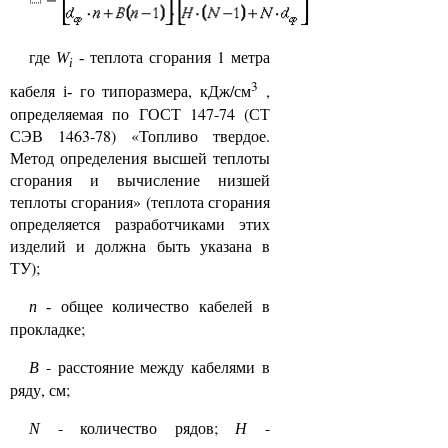
где
теплота сгорания 1 метра
W
-
i
3
кабеля
го типоразмера, кДж/см
,
i-
определяемая по ГОСТ 147-74 (СТ
СЭВ 1463-78) «Топливо твердое.
Метод определения высшей теплоты
сгорания и вычисление низшей
теплоты сгорания» (теплота сгорания
определяется разработчиками этих
изделий и должна быть указана в
ТУ);
общее количество кабелей в
n
-
прокладке;
- расстояние между кабелями в
B
ряду, см;
- количество рядов;
Н
-
N