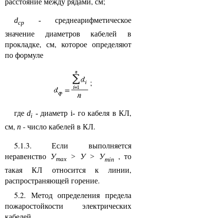
расстояние между рядами, см;
среднеарифметическое
d
-
cp
значение диаметров кабелей в
прокладке, см, которое определяют
по формуле
;
где
диаметр
го кабеля в КЛ,
d
-
i-
i
см,
- число кабелей в КЛ.
n
5.1.3. Если выполняется
неравенство
У
У
У
, то
>
>
max
min
такая КЛ относится к линии,
распространяющей горение.
5.2. Метод определения предела
пожаростойкости электрических
кабелей