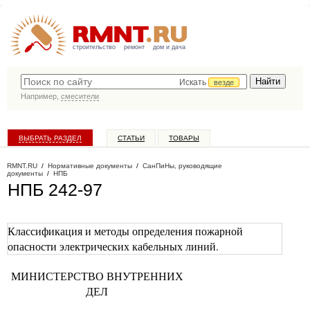
строительство
ремонт
дом и дача
Искать
везде
Например,
смесители
ВЫБРАТЬ РАЗДЕЛ
СТАТЬИ
ТОВАРЫ
КАТАЛОГ КОМПАНИЙ
RMNT.RU
/
Нормативные документы
/
СанПиНы, руководящие
документы
/
НПБ
НПБ 242-97
Классификация и методы определения пожарной
опасности электрических кабельных линий.
МИНИСТЕРСТВО ВНУТРЕННИХ
ДЕЛ