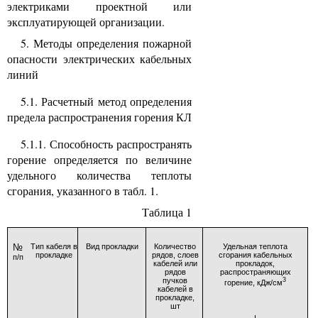
электриками проектной или
эксплуатирующей организации.
5. Методы определения пожарной
опасности электрических кабельных
линий
5.1. Расчетный метод определения
предела распространения горения КЛ
5.1.1. Способность распространять
горение определяется по величине
удельного количества теплоты
сгорания, указанного в табл. 1.
Таблица 1
№
Тип кабеля в
Вид прокладки
Количество
Удельная теплота
прокладке
рядов, слоев
сгорания кабельных
п/п
кабелей или
прокладок,
рядов
распространяющих
пучков
3
горение, кДж/см
кабелей в
прокладке,
шт