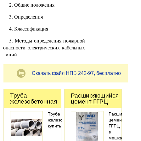
2. Общие положения
3. Определения
4. Классификация
5. Методы определения пожарной
опасности электрических кабельных
линий
Скачать файл НПБ 242-97, бесплатно
Труба
Расширяющийся
железобетонная
цемент ГГРЦ
Труба
Расширяющий
железобетонная
цемент
купить
ГГРЦ
в
мешках