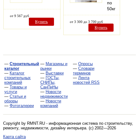
по
50кг
от 9 567 руб
Купить
от 3 300 до 3 700 руб
Купить
—
Строительный
—
Магазины и
—
Опросы
каталог
рынки
—
Словари
—
Каталог
—
Выставки
терминов
строительных
—
ГОСТы,
—
Лента
компаний
СНИПы,
новостей RSS
—
Товары и
СанПиНы
услуги
—
Новости
—
Статьи и
недвижимости
обзоры
—
Новости
—
Фотогалереи
компаний
Copyright by RMNT.RU - информационная система по
строительству,
ремонту, недвижимости, дизайну интерьера
. (c) 2002—2026
Карта сайта