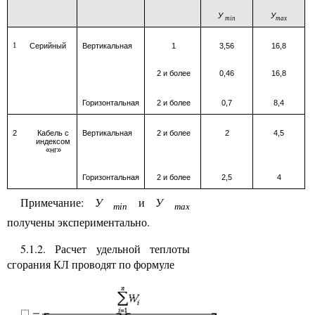
У
У
min
max
1
Серийный
Вертикальная
1
3,56
16,8
2 и более
0,46
16,8
Горизонтальная
2 и более
0,7
8,4
2
Кабель с
Вертикальная
2 и более
2
4,5
индексом
«нг»
Горизонтальная
2 и более
2,5
4
Примечание:
У
и
У
min
max
получены экспериментально.
5.1.2. Расчет удельной теплоты
сгорания КЛ проводят по формуле