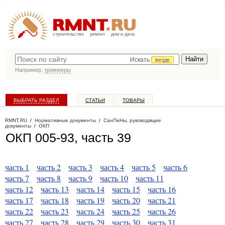
строительство
ремонт
дом и дача
Искать
везде
Например,
триммеры
ВЫБРАТЬ РАЗДЕЛ
СТАТЬИ
ТОВАРЫ
КАТАЛОГ КОМПАНИЙ
RMNT.RU
/
Нормативные документы
/
СанПиНы, руководящие
документы
/
ОКП
ОКП 005-93, часть 39
часть 1
часть 2
часть 3
часть 4
часть 5
часть 6
часть 7
часть 8
часть 9
часть 10
часть 11
часть 12
часть 13
часть 14
часть 15
часть 16
часть 17
часть 18
часть 19
часть 20
часть 21
часть 22
часть 23
часть 24
часть 25
часть 26
часть 27
часть 28
часть 29
часть 30
часть 31