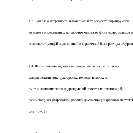
1.3. Данные о потребности в материальных ресурсах формируются
на основе определенных по рабочим чертежам физических объемов р
и соответствующей нормативной и справочной базы расхода ресурсо
1.4. Формирование ведомостей потребности осуществляется
специалистами конструкторских, технологических и
сметно-экономических подразделений проектных организаций,
занимающихся разработкой рабочей документации (рабочих чертежей
смет (рис.2).