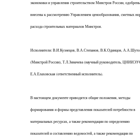
экономики и управления строительством Минстроя России, одобрены
внесены к рассмотрению Управлением ценообразования, сметных но
расхода строительных материалов Минстроя.
Исполнители: В.И.Кузнецов, В.А.Степанов, В.К.Одинцов, А.А.Шуто
(Минстрой России), Т.Л.Зиначева (научный руководитель, ЦНИИЭУ
Е.А.Елаховская (ответственный исполнитель).
В настоящем документе приводятся общие положения, методы
формирования и формы представления показателей потребности в
материальных ресурсах, а также рекомендации по определению
показателей и составлению ведомостей, а также рекомендации по