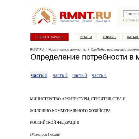
Наприме
строительство
ремонт
дом и дача
ВЫБРАТЬ РАЗДЕЛ
СТАТЬИ
ТОВАРЫ
КАТАЛ
RMNT.RU
/
Нормативные документы
/
СанПиНы, руководящие докуме
Определение потребности в 
часть 1
часть 2
часть 3
часть 4
МИНИСТЕРСТВО АРХИТЕКТУРЫ, СТРОИТЕЛЬСТВА И
ЖИЛИЩНО-КОММУНАЛЬНОГО ХОЗЯЙСТВА
РОССИЙСКОЙ ФЕДЕРАЦИИ
(Минстроя России)