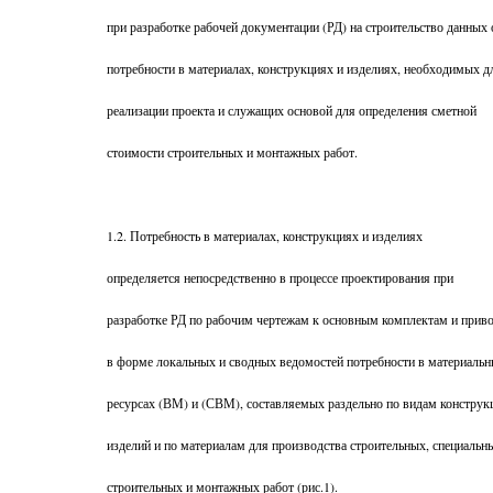
при разработке рабочей документации (РД) на строительство данных 
потребности в материалах, конструкциях и изделиях, необходимых д
реализации проекта и служащих основой для определения сметной
стоимости строительных и монтажных работ.
1.2. Потребность в материалах, конструкциях и изделиях
определяется непосредственно в процессе проектирования при
разработке РД по рабочим чертежам к основным комплектам и прив
в форме локальных и сводных ведомостей потребности в материаль
ресурсах (ВМ) и (СВМ), составляемых раздельно по видам конструк
изделий и по материалам для производства строительных, специальн
строительных и монтажных работ (рис.1).