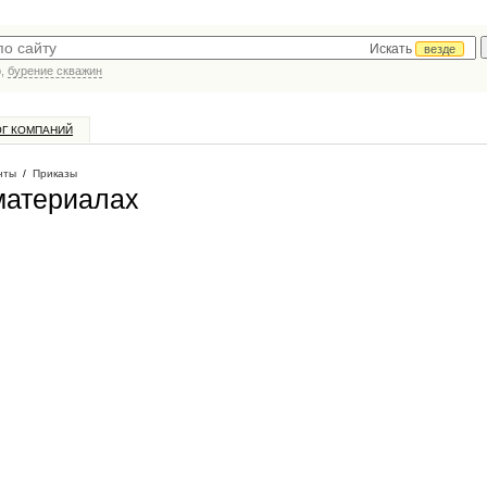
Искать
везде
р,
бурение скважин
ОГ КОМПАНИЙ
нты
/
Приказы
материалах