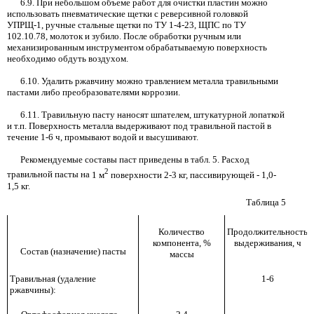
6.9.
При небольшом объеме работ для очистки пластин можно
использовать пневматические щетки с реверсивной головкой
УПРЩ-1, ручные стальные щетки по ТУ
1-4-23,
ЩПС по ТУ
102.10.78,
молоток и зубило. После обработки ручным или
механизированным инструментом обрабатываемую поверхность
необходимо обдуть воздухом.
6.10.
Удалить ржавчину можно травлением металла травильными
пастами либо преобразователями коррозии.
6.11.
Травильную пасту наносят шпателем, штукатурной лопаткой
и т.п. Поверхность металла выдерживают под травильной пастой в
течение
1-6
ч, промывают водой и высушивают.
Рекомендуемые составы паст приведены в табл. 5. Расход
2
травильной пасты на
1
м
поверхности
2-3
кг, пассивирующей
-
1,0-
1,5
кг.
Таблица
5
Количество
Продолжительность
компонента,
%
выдерживания, ч
Состав (назначение) пасты
массы
Травильная (удаление
1-6
ржавчины):