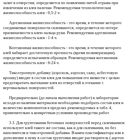
залит в отверстия; определяется по появлению нитей отрыва при
извлечении из клея палочки. Рекомендуемая технологическая
жизнеспособность клея
- 0,5-2
ч.
Адгезионная жизнеспособность
-
это время, в течение которого
соединяемые поверхности склеиваются
;
определяется по потере
прилипаемости к клею пальца руки. Рекомендуемая адгезионная
жизнеспособность клея
-
1-4
ч.
Когезионная жизнеспособность
-
это время, в течение которого
клей набирает достаточную прочность (время полимеризации);
определяется испытанием образцов. Рекомендуемая когезионная
жизнеспособность клея
- 6-24
ч.
Тиксотропную добавку (аэрозоль, аэросил, сажу, асбестовую
крошку) вводят в состав клея для повышения его вязкости с целью
предотвратить вытекание клея из отверстий и отекание с
вертикальных поверхностей.
Предварительно (до начала выполнения работ) в лаборатории
исходя из наличия материалов необходимо подобрать состав клея и
количество компонентов в пределах рекомендуемых в табл. 4,
применительно к конкретным условиям производства работ.
3.3.
Для грунтования бетонных поверхностей перед склеиванием
используют клей такого же состава, как и для склеивания, но без
наполнителя и тиксотропной добавки. Взамен пластификатора или в
дополнение к нему в состав грунтовки вводят растворитель
(
ацетон