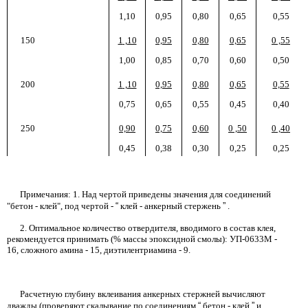
1,10
0,95
0,80
0,65
0,55
150
1
,
10
0,95
0,80
0,65
0
,
55
1,00
0,85
0,70
0,60
0,50
200
1
,
10
0,95
0,80
0,65
0,55
0,75
0,65
0,55
0,45
0,40
250
0,90
0,75
0,60
0
,
50
0
,
40
0,45
0,38
0,30
0,25
0,25
Примечания:
1
.
Над чертой приведены значения для соединений
"бетон - клей", под чертой -
“
клей - анкерный стержень
”
.
2.
Оптимальное количество отвердителя, вводимого в состав клея,
рекомендуется принимать
(%
массы эпоксидной смолы):
УП-0633М
-
16,
сложного амина
-
15,
диэтилентриамина
- 9.
Расчетную глубину вклеивания анкерных стержней вычисляют
дважды (проверяют скалывание по соединениям
“
бетон - клей
”
и