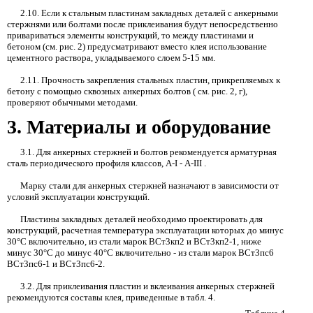
2.10.
Если к стальным пластинам закладных деталей с анкерными
стержнями или болтами после приклеивания будут непосредственно
привариваться элементы конструкций, то между пластинами и
бетоном (см. рис. 2) предусматривают вместо клея использование
цементного раствора, укладываемого слоем
5-15
мм.
2.11.
Прочность закрепления стальных пластин, прикрепляемых к
бетону с помощью сквозных анкерных болтов
(
см. рис.
2,
г)
,
проверяют обычными методами.
3.
Материалы и оборудование
3.1.
Для анкерных стержней и болтов рекомендуется арматурная
сталь периодического профиля классов
,
А-
I
-
А-
III
.
Марку стали для анкерных стержней назначают в зависимости от
условий эксплуатации конструкций.
Пластины закладных деталей необходимо проектировать для
конструкций, расчетная температура эксплуатации которых до минус
30°С включительно
,
из стали марок ВСт3кп2 и ВСт3кп2-1, ниже
минус 30°С до минус 40°С включительно
-
из стали марок ВСт3пс6
ВСт3пс6
-1
и ВСт3пс6-2.
3.2.
Для приклеивания пластин и вклеивания анкерных стержней
рекомендуются составы клея, приведенные в табл. 4.