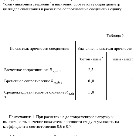
"клей - анкерный стержень
”
и назначают соответствующий диаметр
цилиндра скалывания и расчетное сопротивление соединения сдвигу.
Таблица
2
Показатель прочности соединения
Значение показателя прочности 
"бетон - клей
”
"клей - анкер
Расчетное сопротивление
R
2,5
13
в
,sh
1
Временное сопротивление
R
6
,
0
20
в
,sh
2
Среднеквадратическое отклонение
R
1
,
0
1
в
,sh
3
Примечания:
1.
При расчетах на долговременную нагрузку и
выносливость значение показателя прочности следует умножать на
коэффициенты соответственно
0,6
и
0,7.