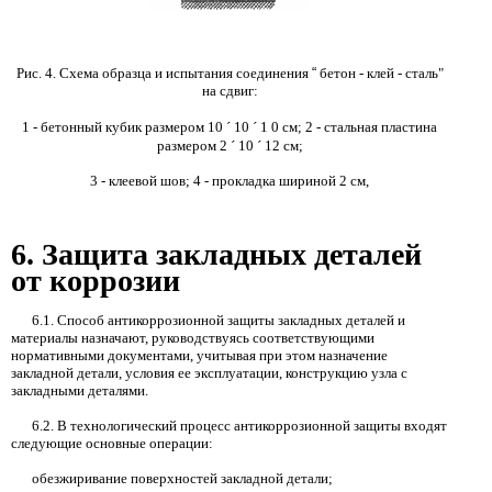
Рис. 4. Схема образца и испытания соединения
“
бетон - клей - сталь"
на сдвиг:
1 -
бетонный кубик размером
10
´
10
´
1
0 см;
2 -
стальная пластина
размером
2
´
10
´
12
см;
3 -
клеевой шов;
4 -
прокладка шириной
2
см,
6.
Защита закладных деталей
от коррозии
6.1.
Способ антикоррозионной защиты закладных деталей и
материалы назначают, руководствуясь соответствующими
нормативными документами, учитывая при этом назначение
закладной детали, условия ее эксплуатации, конструкцию узла с
закладными деталями.
6.2.
В технологический процесс антикоррозионной защиты входят
следующие основные операции:
обезжиривание поверхностей закладной детали;