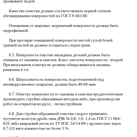
промывают водой.
Качество очистки должно соответствовать первой степени
обезжиривания поверхностей по ГОСТ
9.402-80.
Очищенная от жировых загрязнений поверхность должна быть
гидрофильной.
При протирке очищенной поверхности чистой сухой белой
тряпкой на ней не должно оставаться следов грязи.
6.5.
Поверхность пластин закладных деталей должна быть
очищена от окалины и окислов. Класс чистоты поверхности
-
второй.
При визуальном осмотра не должны обнаруживаться окалина,
ржавчина и т.п.
6.6.
Шероховатость поверхности, подготовленной под
антикоррозионное покрытие, должна быть
40-60
мкм.
6.7.
Очистку поверхности от окалины и окислов предпочтительно
производить струйно-абразивным методом либо, при производстве
работ на открытом воздухе,
-
пескоструйным.
6.8.
Для струйно-абразивной очистки следует применять
чугунную колотую дробь типа ДЧК
№ 0,8; 1,0;
1,4
по ГОСТ
11
964-
81Е либо кварцевый песок по ТУ ИЭС
54/14-89
с крупностью зерен
0,7-2,0
мм и влажностью не более
5
%.