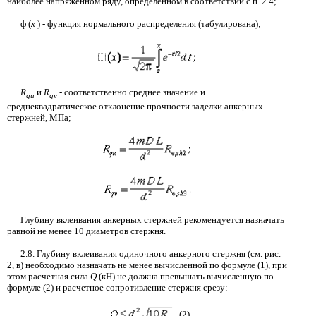
наиболее напряженном ряду, определенном в соответствии с п.
2.4;
ф (
х
) - функция нормального распределения (табулирована
);
R
и
R
-
соответственно среднее значение и
qu
qv
среднеквадратическое отклонение прочности заделки анкерных
стержней, МПа;
Глубину вклеивания анкерных стержней рекомендуется назначать
равной не менее 10 диаметров стержня.
2.8.
Глубину вклеивания одиночного анкерного стержня (см. рис.
2, в) необходимо назначать не менее вычисленной по формуле
(1),
при
этом расчетная сила
Q
(кН) не должна превышать вычисленную по
формуле
(2)
и расчетное сопротивление стержня срезу:
(2)