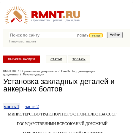
строительство
ремонт
дом и дача
Искать
везде
Например,
паркет
ВЫБРАТЬ РАЗДЕЛ
СТАТЬИ
ТОВАРЫ
КАТАЛОГ КОМПАНИЙ
RMNT.RU
/
Нормативные документы
/
СанПиНы, руководящие
документы
/
Рекомендации
Установка закладных деталей и
анкерных болтов
часть 1
часть 2
МИНИСТЕРСТВО ТРАНСПОРТНОГО СТРОИТЕЛЬСТВА СССР
ГОСУДАРСТВЕННЫЙ ВСЕСОЮЗНЫЙ ДОРОЖНЫЙ