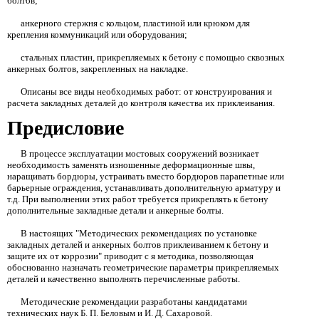
болтов;
анкерного стержня с кольцом, пластиной или крюком для
крепления коммуникаций или оборудования;
стальных пластин, прикрепляемых к бетону с помощью сквозных
анкерных болтов, закрепленных на накладке.
Описаны все виды необходимых работ: от конструирования и
расчета закладных деталей до контроля качества
их приклеивания.
Предисловие
В процессе эксплуатации мостовых сооружений возникает
необходимость заменять изношенные деформационные швы,
наращивать бордюры, устраивать вместо бордюров парапетные или
барьерные ограждения, устанавливать дополнительную арматуру и
т.д.
При выполнении
этих работ требуется прикреплять к бетону
дополнительные закладные детали и анкерные болты.
В настоящих "Методических рекомендациях по установке
закладных деталей и анкерных болтов приклеиванием к бетону и
защите
их от коррозии" приводит с я методика, позволяющая
обоснованно назначать геометрические параметры прикрепляемых
деталей и качественно выполнять перечисленные работы.
Методические рекомендации разработаны кандидатами
технических наук Б. П. Беловым и И. Д. Сахаровой.