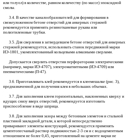
или толуол) в количестве, равном количеству (по массе) эпоксидной
смолы.
3.4.
В качестве каналообразователей для формирования в
свежеуложенном бетоне отверстий для анкерных стержней
рекомендуется применять резинотканевые рукава или
полиэтиленовые трубки.
3.5.
Для сверления в затвердевшем бетоне отверстий для анкерных
стержней рекомендуется, использовать станок передвижной марки
ИЭ-1801, укомплектованный кольцевыми алмазными сверлами.
Допускается сверлить отверстия перфораторами электрическими
(например, марки ИЭ-4707), электромагнитными (ИЭ-4709) или
пневматическими (П-47).
3.6.
Приготавливать клей рекомендуется в клеемешалке (рис. 3),
предназначенной для получения клея в небольших объемах.
3.7.
Для заполнения клеем горизонтальных, наклоненных кверху и
идущих снизу вверх отверстий, рекомендуется изготовить
приспособление в виде шприца.
3.8.
Для заполнения зазора между бетонным элеметом и стальной
пластиной закладной детали, к которой непосредственно
приваривают элементы конструкций
,
рекомендуется применять
цементопесчаный раствор подвижностью
2-3
см и с водоцементным
отношением не более
0,45,
приготовленный на цементе марки не