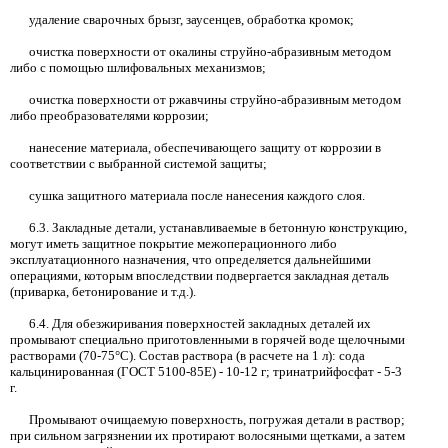
удаление сварочных брызг, заусенцев, обработка кромок;
очистка поверхности от окалины струйно-абразивным методом
либо с помощью шлифовальных механизмов;
очистка поверхности от ржавчины струйно-абразивным методом
либо преобразователями коррозии;
нанесение материала, обеспечивающего защиту от коррозии в
соответствии с выбранной системой защиты;
сушка защитного материала после нанесения каждого слоя.
6.3.
Закладные детали, устанавливаемые в бетонную конструкцию,
могут иметь защитное покрытие межоперационного либо
эксплуатационного назначения, что определяется дальнейшими
операциями, которым впоследствии подвергается закладная деталь
(приварка, бетонирование и т.д.).
6.4.
Для обезжиривания поверхностей закладных деталей
их
промывают специально приготовленными в горячей воде щелочными
растворами (70-75°С). Состав раствора (в расчете на 1 л): сода
кальцинированная (ГОСТ 5100-85Е)
- 10-12
г; тринатрийфосфат - 5-3
г.
Промывают очищаемую поверхность, погружая детали в раствор;
при сильном загрязнении их протирают волосяными щетками, а затем