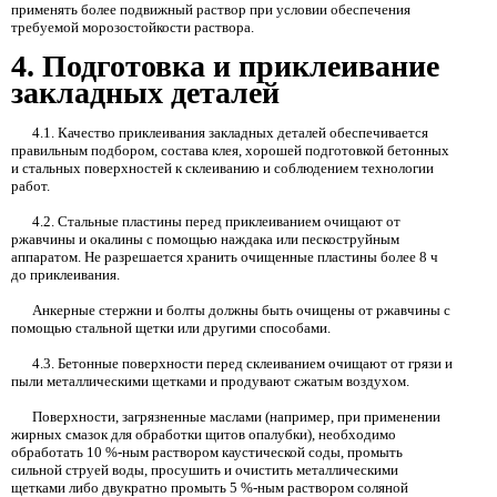
применять более подвижный раствор при условии обеспечения
требуемой морозостойкости раствора.
4.
Подготовка и приклеивание
закладных деталей
4.1.
Качество приклеивания закладных деталей обеспечивается
правильным подбором, состава клея, хорошей подготовкой бетонных
и стальных поверхностей к склеиванию и соблюдением технологии
работ.
4.2.
Стальные пластины перед приклеиванием очищают от
ржавчины и окалины с помощью наждака или пескоструйным
аппаратом. Не разрешается хранить очищенные пластины более
8
ч
до приклеивания.
Анкерные стержни и болты должны быть очищены от ржавчины с
помощью стальной щетки или другими способами.
4.3.
Бетонные поверхности перед склеиванием очищают от грязи и
пыли металлическими щетками и продувают сжатым воздухом.
Поверхности, загрязненные маслами (например, при применении
жирных смазок для обработки щитов опалубки), необходимо
обработать 10 %-ным раствором каустической соды, промыть
сильной струей воды, просушить и очистить металлическими
щетками либо двукратно промыть 5 %-ным раствором соляной