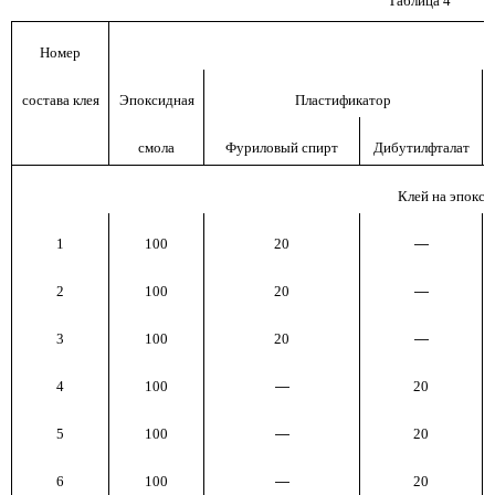
Таблица 4
Номер
К
состава клея
Эпоксидная
Пластификатор
смола
Фуриловый спирт
Дибутилфталат
Клей на эпокс
1
100
20
—
2
100
20
—
3
100
20
—
4
100
—
20
5
100
—
20
6
100
—
20