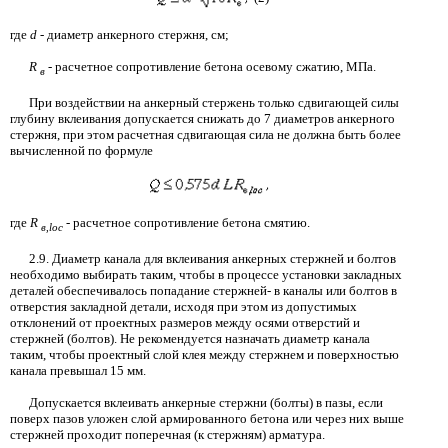
где
d
-
диаметр анкерного стержня,
см;
R
-
расчетное сопротивление бетона осевому сжатию, МПа.
в
При воздействии на анкерный стержень только сдвигающей силы
глубину вклеивания допускается снижать до
7
диаметров анкерного
стержня, при этом расчетная сдвигающая сила не должна быть более
вычисленной по формуле
где
R
-
расчетное сопротивление бетона смятию.
в
,loc
2.9.
Диаметр канала для вклеивания анкерных стержней и болтов
необходимо выбирать таким, чтобы в процессе установки закладных
деталей обеспечивалось попадание стержней- в каналы или болтов в
отверстия закладной детали, исходя при этом из допустимых
отклонений от проектных размеров между осями отверстий и
стержней (болтов). Не рекомендуется назначать диаметр канала
таким, чтобы проектный слой клея между стержнем и поверхностью
канала превышал
15
мм.
Допускается вклеивать анкерные стержни (болты) в пазы, если
поверх пазов уложен слой армированного бетона или через них выше
стержней проходит поперечная (к стержням) арматура.