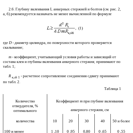
2.6.
Глубину вклеивания
L
анкерных стержней и болтов (см.
рис.
2,
а,
б) рекомендуется назначать не менее вычисленной по формуле
(1)
где
D
-
диаметр цилиндра, по поверхности которого проверяется
скалывание;
т
-
коэффициент, учитывающий условия работы и зависящий от
состава клея и глубины вклеивания анкерного стержня
;
принимают по
табл.
1
;
R
-
расчетное сопротивление соединения сдвигу принимают
в
,sh
1
по табл. 2.
Таблица
1
Количество
Коэффициент
т
при глубине вклеивания
отвердителя,
%
анкерного стержня, см
оптимального
количества
10
20
30
40
50
и более
100
и менее
1
,
10
0
,
95
0,80
0
,
65
0
,
55