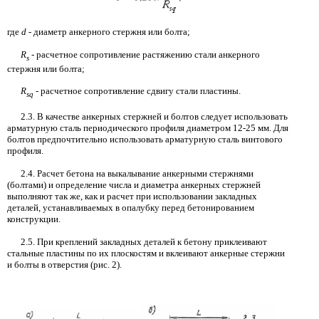
где
d
-
диаметр анкерного стержня или болта;
R
-
расчетное сопротивление растяжению стали анкерного
s
стержня или болта;
R
-
расчетное сопротивление сдвигу стали пластины.
sq
2.3.
В качестве анкерных стержней и болтов следует использовать
арматурную сталь периодического профиля диаметром
12-25
мм. Для
болтов предпочтительно использовать арматурную сталь винтового
профиля.
2.4.
Расчет бетона на выкалывание анкерными стержнями
(болтами) и определение числа и диаметра
анкерных стержней
выполняют так же, как и расчет при использовании закладных
деталей, устанавливаемых в опалубку перед бетонированием
конструкции.
2.5.
При креплений закладных деталей к бетону приклеивают
стальные пластины по
их плоскостям и вклеивают анкерные стержни
и болты в отверстия (рис. 2).