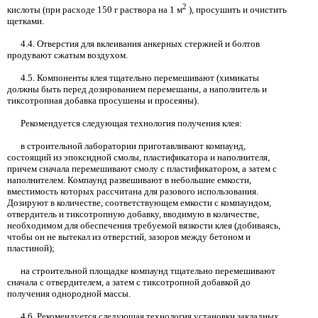
2
кислоты (при расходе
150
г раствора на
1
м
), просушить и очистить
щетками.
4.4.
Отверстия для вклеивания анкерных стержней и болтов
продувают сжатым воздухом.
4.5.
Компоненты клея тщательно перемешивают (химикаты
должны быть перед дозированием перемешаны, а наполнитель и
тиксотропная добавка просушены и просеяны).
Рекомендуется следующая технология получения клея:
в строительной лаборатории приготавливают компаунд,
состоящий из эпоксидной смолы, пластификатора и наполнителя,
причем сначала перемешивают смолу с пластификатором, а затем с
наполнителем. Компаунд развешивают в небольшие емкости,
вместимость которых рассчитана для разового использования.
Дозируют в количестве, соответствующем емкости с компаундом,
отвердитель и тиксотропную добавку, вводимую в количестве,
необходимом для обеспечения требуемой вязкости клея (добиваясь,
чтобы он не вытекал из отверстий, зазоров между бетоном и
пластиной);
на строительной площадке компаунд тщательно перемешивают
сначала с отвердителем, а затем с тиксотропной добавкой до
получения однородной массы.
4.6.
Рекомендуется следующая технология установки закладных