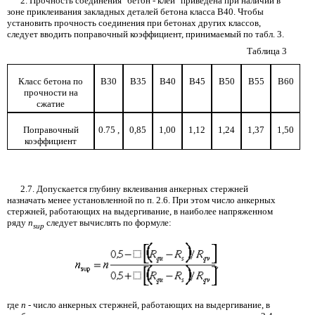
2.
Прочность соединения "бетон
-
клей" приведена при наличии в
зоне приклеивания закладных деталей бетона класса В40. Чтобы
установить прочность соединения при бетонах других классов,
следует вводить поправочный коэффициент, принимаемый по табл. 3.
Таблица
3
Класс бетона по
В30
В35
В40
В45
В50
В55
В60
прочности на
сжатие
Поправочный
0.75
,
0,85
1,00
1,12
1,24
1,37
1,50
коэффициент
2.7.
Допускается глубину вклеивания анкерных стержней
назначать менее установленной по п. 2.6. При этом число анкерных
стержней, работающих на выдергивание, в наиболее напряженном
ряду
n
следует вычислять по формуле:
sup
где
n
-
число анкерных стержней, работающих на выдергивание, в