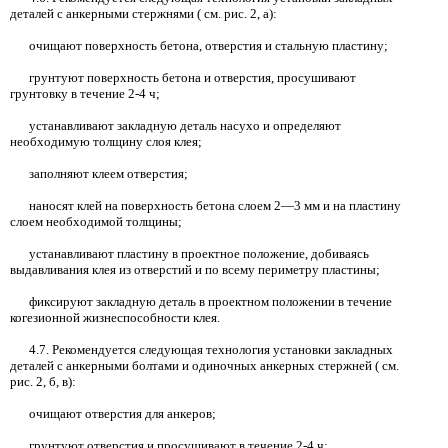
деталей с анкерными стержнями
(
см. рис. 2, а):
очищают поверхность бетона, отверстия и стальную пластину;
грунтуют поверхность бетона и отверстия, просушивают
грунтовку в течение
2-4
ч;
устанавливают закладную деталь насухо и определяют
необходимую толщину слоя клея;
заполняют клеем отверстия;
наносят клей на поверхность бетона слоем 2—3 мм и на пластину
слоем необходимой толщины;
устанавливают пластину в проектное положение, добиваясь
выдавливания клея из отверстий и по всему периметру пластины;
фиксируют закладную деталь в проектном положении в течение
когезионной жизнеспособности клея.
4.7.
Рекомендуется следующая технология установки закладных
деталей с анкерными болтами и одиночных анкерных стержней
(
см.
рис.
2,
б, в):
очищают отверстия для анкеров;
грунтуют отверстия и просушивают в течение
2-4
ч;