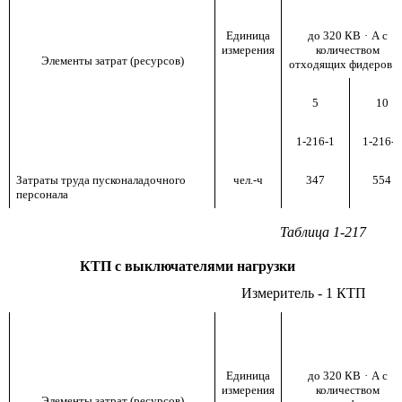
Единица
до 320 КВ
·
А с
измерения
количеством
Элементы затрат (ресурсов)
отходящих фидеров д
5
10
1-216-1
1-216-2
Затраты труда пусконаладочного
чел.-ч
347
554
персонала
Таблица 1-217
КТП с выключателями нагрузки
Измеритель - 1 КТП
Единица
до 320 КВ
·
А с
измерения
количеством
Элементы затрат (ресурсов)