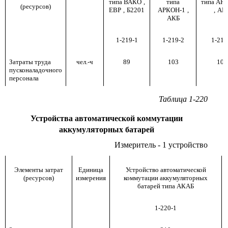
типа ВАКО
,
типа
типа АР
(ресурсов)
ЕВР
,
Б2201
АРКОН-1
,
,
АК
АКБ
1-219-1
1-219-2
1-219
Затраты труда
чел.-ч
89
103
106
пусконаладочного
персонала
Таблица 1-220
Устройства автоматической коммутации
аккумуляторных батарей
Измеритель - 1 устройство
Элементы затрат
Единица
Устройство автоматической
(ресурсов)
измерения
коммутации аккумуляторных
батарей типа АКАБ
1-220-1