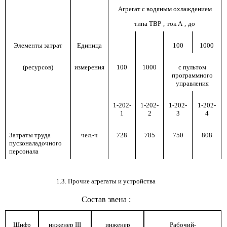
Агрегат с водяным охлаждением
типа ТВР
,
ток А
,
до
Элементы затрат
Единица
100
1000
(ресурсов)
измерения
100
1000
с пультом
программного
управления
1-202-
1-202-
1-202-
1-202-
1
2
3
4
Затраты труда
чел.-ч
728
785
750
808
пусконаладочного
персонала
1.3. Прочие агрегаты и устройства
Состав звена
:
Шифр
инженер
III
инженер
Рабочий-