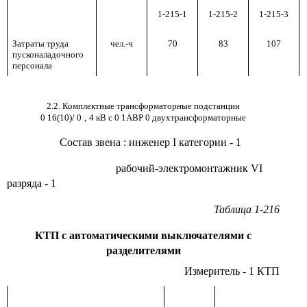
1-215-1
1-215-2
1-215-3
Затраты труда
чел.-ч
70
83
107
пусконаладочного
персонала
2.2. Комплектные трансформаторные подстанции
0 16(10)
/
0
,
4 кВ с 0 1АВР 0 двухтрансформаторные
Состав звена
:
инженер
I
категории - 1
рабочий-электромонтажник
VI
разряда - 1
Таблица 1-216
КТП с автоматическими выключателями с
разделителями
Измеритель - 1 КТП