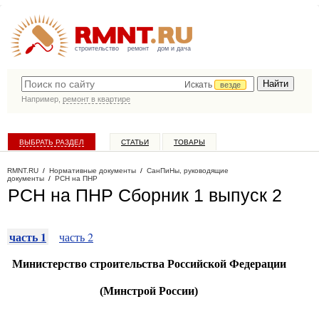
строительство
ремонт
дом и дача
Искать
везде
Например,
ремонт в квартире
ВЫБРАТЬ РАЗДЕЛ
СТАТЬИ
ТОВАРЫ
КАТАЛОГ КОМПАНИЙ
RMNT.RU
/
Нормативные документы
/
СанПиНы, руководящие
документы
/
РСН на ПНР
РСН на ПНР Сборник 1 выпуск 2
часть 1
часть 2
Министерство строительства Российской Федерации
(Минстрой России)