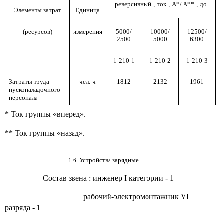
реверсивный
,
ток
,
А*
/
А**
,
до
Элементы затрат
Единица
(ресурсов)
измерения
5000
/
10000
/
12500
/
2500
5000
6300
1-210-1
1-210-2
1-210-3
Затраты труда
чел.-ч
1812
2132
1961
пусконаладочного
персонала
* Ток группы «вперед».
** Ток группы «назад».
1.6. Устройства зарядные
Состав звена
:
инженер
I
категории - 1
рабочий-электромонтажник
VI
разряда - 1