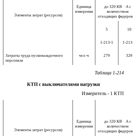
Единица
до 320 КВ
·
А с
измерения
количеством
Элементы затрат (ресурсов)
отходящих фидеров д
5
10
1-213-1
1-213-2
Затраты труда пусконаладочного
чел.-ч
279
329
персонала
Таблица 1-214
КТП с выключателями нагрузки
Измеритель - 1 КТП
Единица
до 320 КВ
·
А с
измерения
количеством
Элементы затрат (ресурсов)
отходящих фидеров д