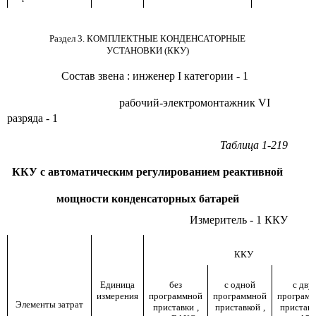
Раздел 3. КОМПЛЕКТНЫЕ КОНДЕНСАТОРНЫЕ
УСТАНОВКИ (ККУ)
Состав звена
:
инженер
I
категории - 1
рабочий-электромонтажник
VI
разряда - 1
Таблица 1-219
ККУ с автоматическим регулированием реактивной
мощности конденсаторных батарей
Измеритель - 1 ККУ
ККУ
Единица
без
с одной
с дву
измерения
программной
программной
програм
Элементы затрат
приставки
,
приставкой
,
пристав