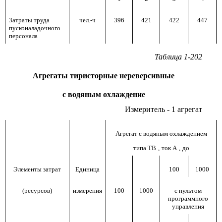
Затраты труда
чел.-ч
396
421
422
447
пусконаладочного
персонала
Таблица 1-202
Агрегаты тиристорные нереверсивные
с водяным охлаждение
Измеритель - 1 агрегат
Агрегат с водяным охлаждением
типа ТВ
,
ток А
,
до
Элементы затрат
Единица
100
1000
(ресурсов)
измерения
100
1000
с пультом
программного
управления