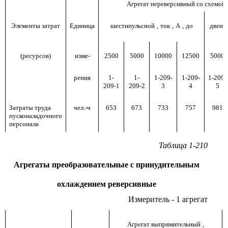
Агрегат нереверсивный со схемой
Элементы затрат
Единица
шестипульсной
,
ток
,
А
,
до
двена
(ресурсов)
изме-
2500
5000
10000
12500
5000
рения
1-
1-
1-209-
1-209-
1-209-
209-1
209-2
3
4
5
Затраты труда
чел.-ч
653
673
733
757
981
пусконаладочного
персонала
Таблица 1-210
Агрегаты преобразовательные с принудительным
охлаждением реверсивные
Измеритель - 1 агрегат
Агрегат выпрямительный
,