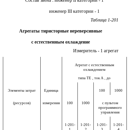
Состав звена
:
инженер
II
категории - 1
инженер
III
категории - 1
Таблица 1-201
Агрегаты тиристорные нереверсивные
с естественным охлаждение
Измеритель - 1 агрегат
Агрегат с естественным
охлаждением
типа ТЕ
,
ток А
,
до
Элементы затрат
Единица
100
1000
(ресурсов)
измерения
100
1000
с пультом
программного
управления
1-201-
1-201-
1-201-
1-201-
1
2
3
4