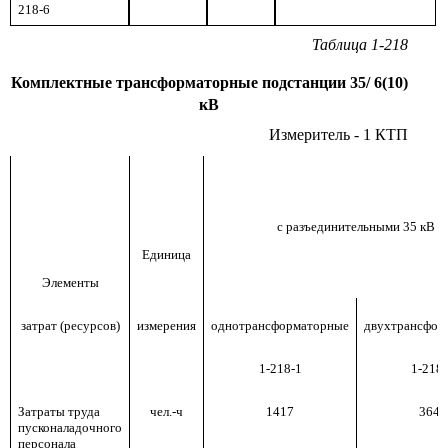
218-6
Таблица 1-218
Комплектные трансформаторные подстанции 35
/
6(10)
кВ
Измеритель - 1 КТП
с разъединительными 35 кВ
Единица
Элементы
затрат (ресурсов)
измерения
однотрансформаторные
двухтрансфор
1-218-1
1-218-
Затраты труда
чел.-ч
1417
3649
пусконаладочного
персонала