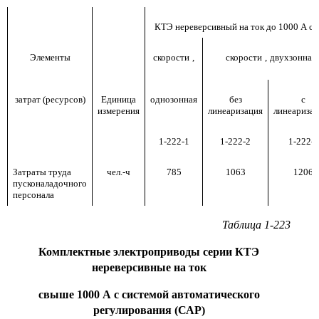
КТЭ нереверсивный на ток до 1000 А с
Элементы
скорости
,
скорости
,
двухзонная
затрат (ресурсов)
Единица
однозонная
без
с
измерения
линеаризация
линеариза
1-222-1
1-222-2
1-222-3
Затраты труда
чел.-ч
785
1063
1206
пусконаладочного
персонала
Таблица 1-223
Комплектные электроприводы серии КТЭ
нереверсивные на ток
свыше 1000 А с системой автоматического
регулирования (САР)