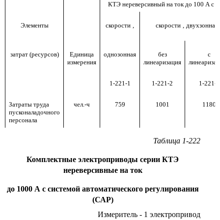
КТЭ нереверсивный на ток до 100 А с 
Элементы
скорости
,
скорости
,
двухзонная
затрат (ресурсов)
Единица
однозонная
без
с
измерения
линеаризация
линеариза
1-221-1
1-221-2
1-221-3
Затраты труда
чел.-ч
759
1001
1180
пусконаладочного
персонала
Таблица 1-222
Комплектные электроприводы серии КТЭ
нереверсивные на ток
до 1000 А с системой автоматического регулирования
(САР)
Измеритель - 1 электропривод