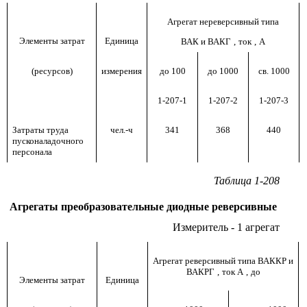
Агрегат нереверсивный типа
Элементы затрат
Единица
ВАК и ВАКГ
,
ток
,
А
(ресурсов)
измерения
до 100
до 1000
св. 1000
1-207-1
1-207-2
1-207-3
Затраты труда
чел.-ч
341
368
440
пусконаладочного
персонала
Таблица 1-208
Агрегаты преобразовательные диодные реверсивные
Измеритель - 1 агрегат
Агрегат реверсивный типа ВАККР и
ВАКРГ
,
ток А
,
до
Элементы затрат
Единица