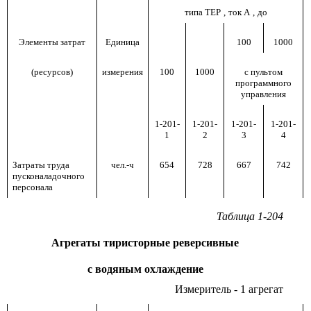
типа ТЕР
,
ток А
,
до
Элементы затрат
Единица
100
1000
(ресурсов)
измерения
100
1000
с пультом
программного
управления
1-201-
1-201-
1-201-
1-201-
1
2
3
4
Затраты труда
чел.-ч
654
728
667
742
пусконаладочного
персонала
Таблица 1-204
Агрегаты тиристорные реверсивные
с водяным охлаждение
Измеритель - 1 агрегат