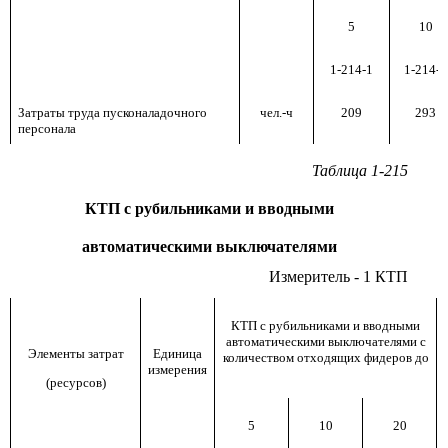
5
10
1-214-1
1-214-2
Затраты труда пусконаладочного
чел.-ч
209
293
персонала
Таблица 1-215
КТП с рубильниками и вводными
автоматическими выключателями
Измеритель - 1 КТП
КТП с рубильниками и вводными
автоматическими выключателями с
Элементы затрат
Единица
количеством отходящих фидеров до
измерения
(ресурсов)
5
10
20