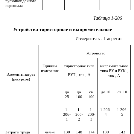
пусконаладочного
персонала
Таблица 1-206
Устройства тиристорные и выпрямительные
Измеритель - 1 агрегат
Устройство
Единица
тиристорное типа
выпрямительное
измерения
типа ВУ и ВУК
,
Элементы затрат
ВУТ
,
ток
,
А
ток
,
А
(ресурсов)
до
до
св.
до 10
св. 10
25
100
100
1-
1-
1-
1-206-
1-206-
206-
206-
206-
4
5
1
2
3
Затраты труда
чел.-ч
130
148
174
130
143