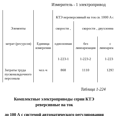
Измеритель - 1 электропривод
КТЭ нереверсивный на ток св. 1000 А с
Элементы
скорости
,
скорости
,
двухзонная
затрат (ресурсов)
Единица
однозонная
без
с
измерения
линеаризация
линеариза
1-223-1
1-223-2
1-223-3
Затраты труда
чел.-ч
868
1110
1293
пусконаладочного
персонала
Таблица 1-224
Комплектные электроприводы серии КТЭ
реверсивные на ток
до 100 А с системой автоматического регулирования