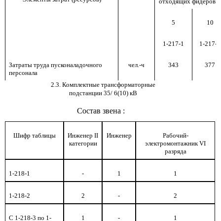
отходящих фидеров д
5
10
1-217-1
1-217-2
Затраты труда пусконаладочного
чел.-ч
343
377
персонала
2.3. Комплектные трансформаторные
подстанции 35
/
6(10) кВ
Состав звена
:
Шифр таблицы
Инженер
II
Инженер
Рабочий-
категории
электромонтажник
VI
разряда
1-218-1
-
1
1
1-218-2
2
-
2
С 1-218-3 по 1-
1
-
1