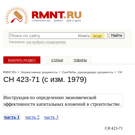
строительство
ремонт
дом и дача
Искать
везде
Например,
как выбрать кондиционер
ВЫБРАТЬ РАЗДЕЛ
СТАТЬИ
ТОВАРЫ
КАТАЛОГ КОМПАНИЙ
RMNT.RU
/
Нормативные документы
/
СанПиНы, руководящие документы
/
СН
СН 423-71 (с изм. 1979)
Инструкция по определению экономической
эффективности капитальных вложений в строительстве.
часть 1
часть 2
часть 3
СН 423-71