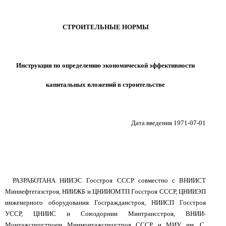
СТРОИТЕЛЬНЫЕ НОРМЫ
Инструкция по определению экономической эффективности
капитальных вложений в строительстве
Дата введения 1971-07-01
РАЗРАБОТАНА НИИЭС Госстроя СССР совместно с ВНИИСТ
Миннефтегазстроя, НИИЖБ и ЦНИИОМТП Госстроя СССР, ЦНИИЭП
инженерного оборудования Госгражданстроя, НИИСП Госстроя
УССР, ЦНИИС и Союздорнии Минтрансстроя, ВНИИ-
Монтажспецстроем Минмонтажспецстроя СССР и МИУ им. С.