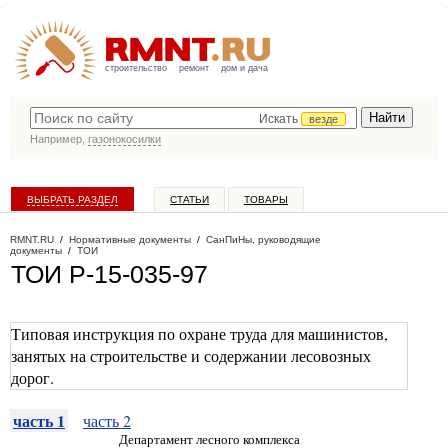
строительство
ремонт
дом и дача
Искать
везде
Например,
газонокосилки
ВЫБРАТЬ РАЗДЕЛ
СТАТЬИ
ТОВАРЫ
КАТАЛОГ КОМПАНИЙ
RMNT.RU
/
Нормативные документы
/
СанПиНы, руководящие
документы
/
ТОИ
ТОИ Р-15-035-97
Типовая инструкция по охране труда для машинистов,
занятых на строительстве и содержании лесовозных
дорог.
часть 1
часть 2
Департамент лесного комплекса