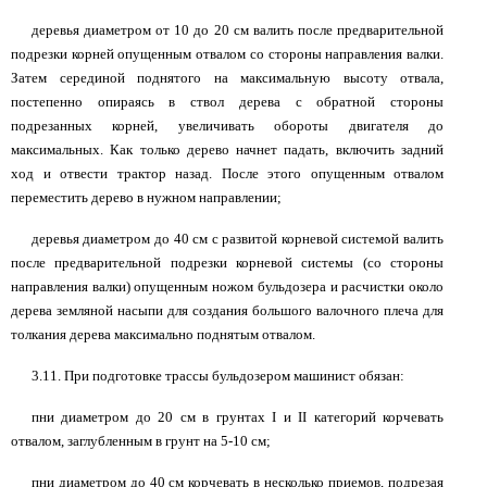
деревья диаметром от 10 до 20 см валить после предварительной
подрезки корней опущенным отвалом со стороны направления валки.
Затем серединой поднятого на максимальную высоту отвала,
постепенно опираясь в ствол дерева с обратной стороны
подрезанных корней, увеличивать обороты двигателя до
максимальных. Как только дерево начнет падать, включить задний
ход и отвести трактор назад. После этого опущенным отвалом
переместить дерево в нужном направлении;
деревья диаметром до 40 см с развитой корневой системой валить
после предварительной подрезки корневой системы (со стороны
направления валки) опущенным ножом бульдозера и расчистки около
дерева земляной насыпи для создания большого валочного плеча для
толкания дерева максимально поднятым отвалом.
3.11. При подготовке трассы бульдозером машинист обязан:
пни диаметром до 20 см в грунтах I и II категорий корчевать
отвалом, заглубленным в грунт на 5-10 см;
пни диаметром до 40 см корчевать в несколько приемов, подрезая