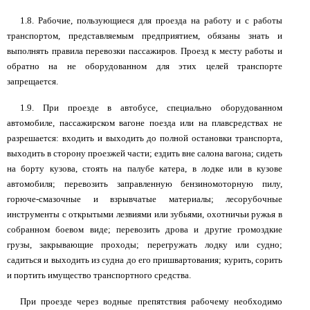
1.8. Рабочие, пользующиеся для проезда на работу и с работы
транспортом, представляемым предприятием, обязаны знать и
выполнять правила перевозки пассажиров. Проезд к месту работы и
обратно на не оборудованном для этих целей транспорте
запрещается.
1.9. При проезде в автобусе, специально оборудованном
автомобиле, пассажирском вагоне поезда или на плавсредствах не
разрешается: входить и выходить до полной остановки транспорта,
выходить в сторону проезжей части; ездить вне салона вагона; сидеть
на борту кузова, стоять на палубе катера, в лодке или в кузове
автомобиля; перевозить заправленную бензиномоторную пилу,
горюче-смазочные и взрывчатые материалы; лесорубочные
инструменты с открытыми лезвиями или зубьями, охотничьи ружья в
собранном боевом виде; перевозить дрова и другие громоздкие
грузы, закрывающие проходы; перегружать лодку или судно;
садиться и выходить из судна до его пришвартования; курить, сорить
и портить имущество транспортного средства.
При проезде через водные препятствия рабочему необходимо