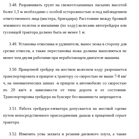
3.48. Разравнивать грунт на свежеотсыпанных насыпях высотой
более 1,5 м необходимо с особой осторожностью и под наблюдением
ответственного лица (мастера, бригадира). Расстояние между бровкой
земляного полотна и внешними (по ходу) колесами автогрейдера или
гусеницей трактора должно быть не менее 1 м.
3.49. Установка откосника и удлинителя, вынос ножа в сторону для
срезки откосов, а также перестановка ножа должны выполняться не
менее чем двумя рабочими при неработающем двигателе машины.
3.50. Прицепной грейдер на жестком колесном ходу разрешается
транспортировать в прицепе к трактору со скоростью не выше 7-8 км/
ч, на пневматических шинах -в прицепе к автомобилю со скоростью
по 20 км/ч в зависимости от типа дороги и ее состояния.
Транспортировка грейдера на буксире без машиниста запрещается.
3.51. Работа грейдера-элеватора допускается на жесткой сцепке
путем непосредственного присоединения дышла к прицепной серьге
трактора.
3.52. Изменять углы захвата и резания дискового плуга, а также