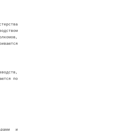
стерства
водством
олкомов,
риваются
зводств,
аются по
арами и