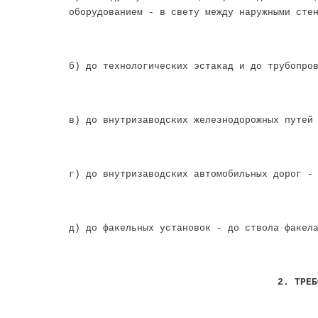
оборудованием - в свету между наружными сте
б) до технологических эстакад и до трубопро
в) до внутризаводских железнодорожных путей
г) до внутризаводских автомобильных дорог -
д) до факельных установок - до ствола факел
2. ТРЕБ