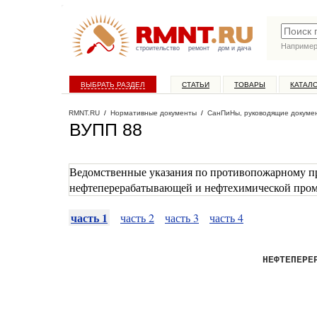
Наприме
строительство
ремонт
дом и дача
ВЫБРАТЬ РАЗДЕЛ
СТАТЬИ
ТОВАРЫ
КАТАЛ
RMNT.RU
/
Нормативные документы
/
СанПиНы, руководящие докуме
ВУПП 88
Ведомственные указания по противопожарному п
нефтеперерабатывающей и нефтехимической про
часть 1
часть 2
часть 3
часть 4
НЕФТЕПЕРЕ