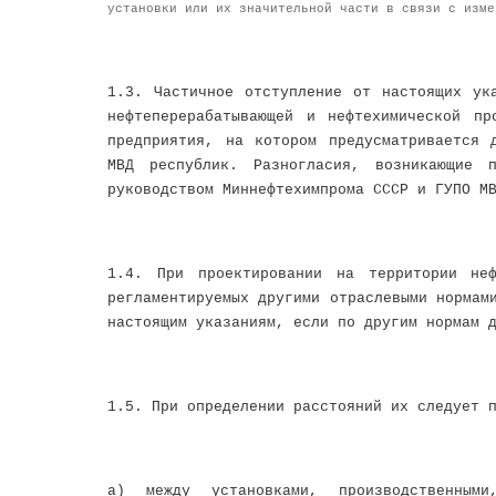
установки или их значительной части в связи с изме
1.3. Частичное отступление от настоящих ук
нефтеперерабатывающей и нефтехимической пр
предприятия, на котором предусматривается 
МВД республик. Разногласия, возникающие 
руководством Миннефтехимпрома СССР и ГУПО М
1.4. При проектировании на территории неф
регламентируемых другими отраслевыми нормам
настоящим указаниям, если по другим нормам 
1.5. При определении расстояний их следует 
а) между установками, производственным