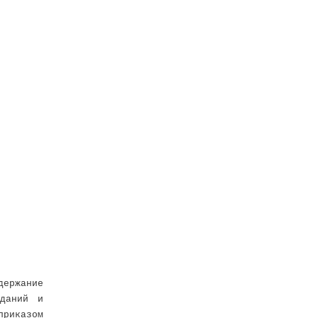
держание
зданий и
приказом