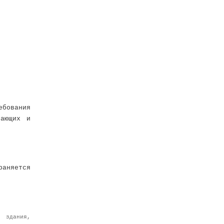
ебования
вающих и
раняется
, здания,