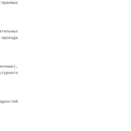
гораемых
ательных
 проезда
вочные),
турного
идкостей