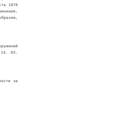
ста 1978
менения,
бразом,
оружений
 14. 03.
ности за