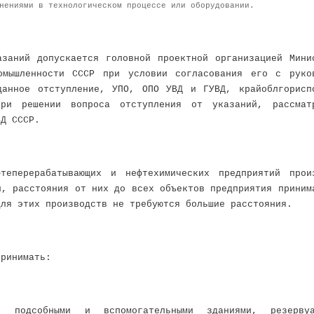
нениями в технологическом процессе или оборудовании.
азаний допускается головной проектной организацией Мини
омышленности СССР при условии согласования его с руко
данное отступление, УПО, ОПО УВД и ГУВД, крайоблгорисп
при решении вопроса отступления от указаний, рассмат
ВД СССР.
теперерабатывающих и нефтехимических предприятий прои
и, расстояния от них до всех объектов предприятия приним
для этих производств не требуются большие расстояния.
принимать:
и, подсобными и вспомогательными зданиями, резерву