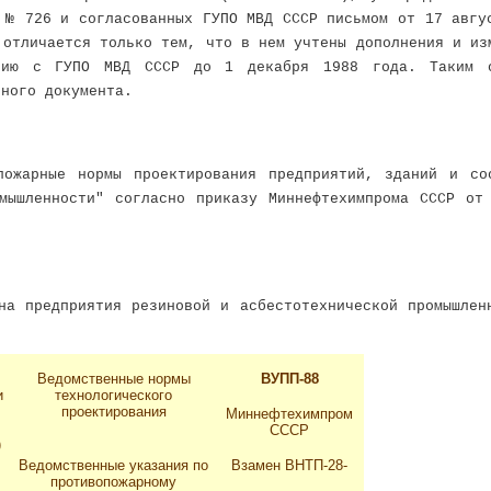
 № 726 и согласованных ГУПО МВД СССР письмом от 17 авгу
 отличается только тем, что в нем учтены дополнения и из
анию с ГУПО МВД СССР до 1 декабря 1988 года. Таким о
вного документа.
пожарные нормы проектирования предприятий, зданий и со
омышленности" согласно приказу Миннефтехимпрома СССР от
на предприятия резиновой и асбестотехнической промышлен
Ведомственные нормы
ВУПП-88
и
технологического
проектирования
Миннефтехимпром
СССР
)
Ведомственные указания по
Взамен ВНТП-28-
противопожарному