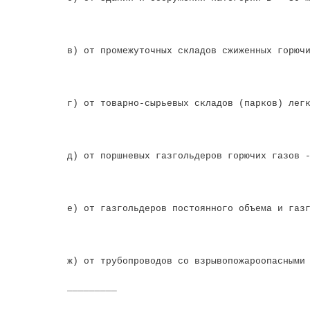
в) от промежуточных складов сжиженных горюч
г) от товарно-сырьевых складов (парков) лег
д) от поршневых газгольдеров горючих газов 
е) от газгольдеров постоянного объема и газ
ж) от трубопроводов со взрывопожароопасными
_________