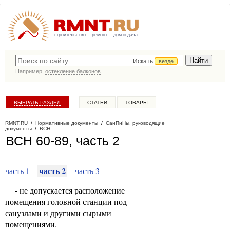
строительство
ремонт
дом и дача
Искать
везде
Например,
остекление балконов
ВЫБРАТЬ РАЗДЕЛ
СТАТЬИ
ТОВАРЫ
КАТАЛОГ КОМПАНИЙ
RMNT.RU
/
Нормативные документы
/
СанПиНы, руководящие
документы
/
ВСН
ВСН 60-89, часть 2
часть 2
часть 1
часть 3
- не допускается расположение
помещения головной станции под
санузлами и другими сырыми
помещениями.