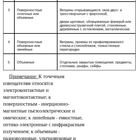
3
Поверхностные
Витрины открывающиеся; окна двух- и
точечные или
трехстворчатые с форточкой;
объемные
двери щитовые, облицованные фанерой или
древесностружечной плитой, стеклянные,
деревянные с остеклением, металлические
4
Поверхностные
Витрины, проемы из профилированного
объемные или
стекла и стеклоблоков, тонкостенные
линейные
перегородки
5
Объемные
Отдельные закрытые помещения, предметы,
стеллажи, шкафы, сейфы
Примечание:
К точечным
извещателям относятся
электроконтактные и
магнитоконтактные; к
поверхностным - инерционно-
магнитные пьезоэлектрические и
омические; к линейным - емкостные,
оптико-электронные с инфракрасным
излучением; к объемным -
радиоволновые, ультразвуковые и