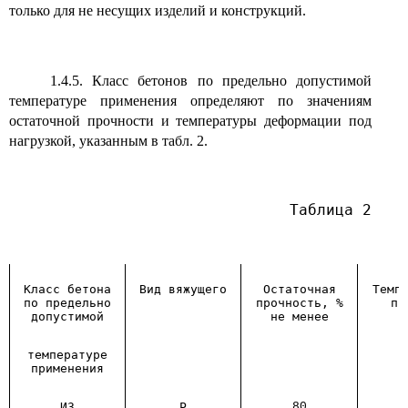
только для не несущих изделий и конструкций.
1.4.5. Класс бетонов по предельно допустимой
температуре применения определяют по значениям
остаточной прочности и температуры деформации под
нагрузкой, указанным в табл. 2.
Таблица 2
Класс бетона
Вид вяжущего
Остаточная
Темп
по предельно
прочность, %
пр
допустимой
не менее
температуре
применения
И3
Р
80