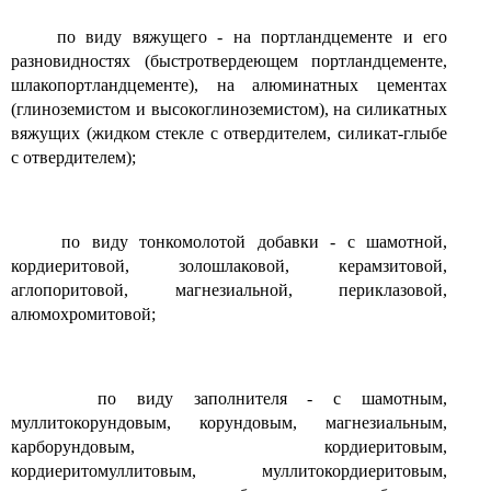
по виду вяжущего - на портландцементе и его
разновидностях (быстротвердеющем портландцементе,
шлакопортландцементе), на алюминатных цементах
(глиноземистом и высокоглиноземистом), на силикатных
вяжущих (жидком стекле с отвердителем, силикат-глыбе
с отвердителем);
по виду тонкомолотой добавки - с шамотной,
кордиеритовой, золошлаковой, керамзитовой,
аглопоритовой, магнезиальной, периклазовой,
алюмохромитовой;
по виду заполнителя - с шамотным,
муллитокорундовым, корундовым, магнезиальным,
карборундовым, кордиеритовым,
кордиеритомуллитовым, муллитокордиеритовым,