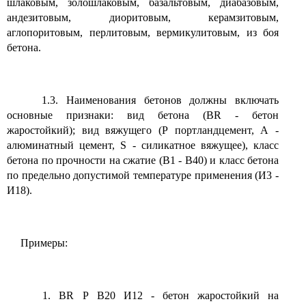
шлаковым, золошлаковым, базальтовым, диабазовым,
андезитовым, диоритовым, керамзитовым,
аглопоритовым, перлитовым, вермикулитовым, из боя
бетона.
1.3. Наименования бетонов должны включать
основные признаки: вид бетона (BR - бетон
жаростойкий); вид вяжущего (Р портландцемент, А -
алюминатный цемент, S - силикатное вяжущее), класс
бетона по прочности на сжатие (В1 - В40) и класс бетона
по предельно допустимой температуре применения (И3 -
И18).
Примеры:
1. BR Р В20 И12 - бетон жаростойкий на