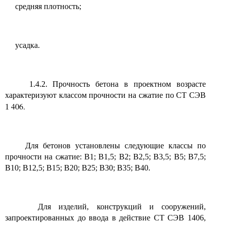
средняя плотность;
усадка.
1.4.2. Прочность бетона в проектном возрасте
характеризуют классом прочности на сжатие по СТ СЭВ
406.
1
Для бетонов установлены следующие классы по
прочности на сжатие: В1; В1,5; В2; В2,5; В3,5; В5; В7,5;
В10; В12,5; В15; В20; В25; В30; В35; В40.
Для изделий, конструкций и сооружений,
запроектированных до ввода в действие СТ СЭВ 1406,