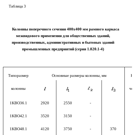
Таблица 3
Колонны поперечного сечения 400х400 мм рамного каркаса
межвидового применения для общественных зданий,
производственных, административных и бытовых зданий
промышленных предприятий (серия 1.020.1-4)
Типоразмер
Основные размеры колонны, мм
Н
колонны
че
1KBO36.1
2920
2550
-
1KBO42.1
3520
3150
-
1KBO48.1
4120
3750
-
370