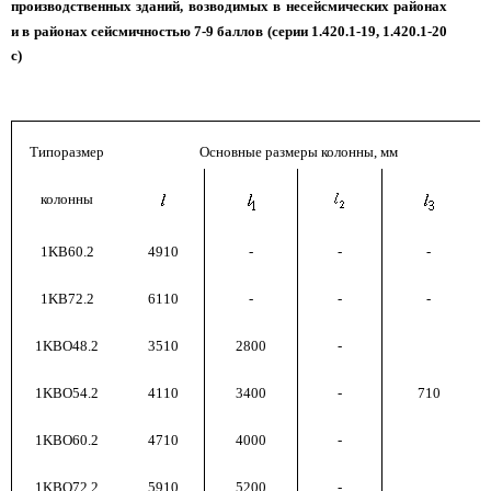
производственных зданий, возводимых
в несейсмических районах
и в районах сейсмичностью
7-9 баллов (серии 1.420.1-19, 1.420.1-20
с)
Типоразмер
Основные размеры колонны, мм
колонны
1KB60.2
4910
-
-
-
1KB72.2
6110
-
-
-
1KBO48.2
3510
2800
-
1KBO54.2
4110
3400
-
710
1KBO60.2
4710
4000
-
1KBO72.2
5910
5200
-