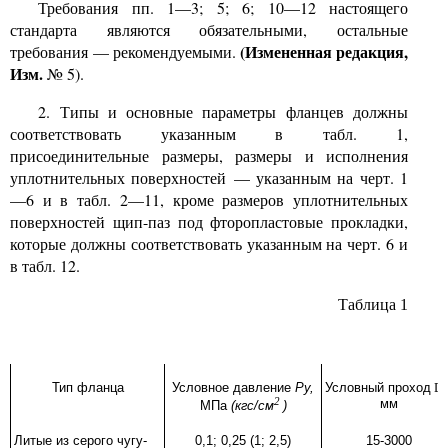
Требования пп.
1—3; 5; 6; 10—12
настоящего
стандарта являются обязательными, остальные
(Измененная редакция,
требования
—
рекомендуемыми.
Изм.
№ 5).
2.
Типы и основные параметры фланцев должны
соответствовать указанным в табл.
1,
присоединительные размеры, размеры и исполнения
уплотнительных поверхностей
—
указанным на черт.
1
—6
и в табл.
2—11,
кроме размеров уплотнительных
поверхностей щип-паз под фторопластовые прокладки,
которые должны соответствовать указанным на черт.
6
и
в табл.
12.
Таблица
1
Тип фланца
Условное давление
Рy,
Условный проход
Dy
2
мм
МПа
(кгс/см
)
Литые из серого чугу-
0,1; 0,25 (1; 2,5)
15-3000