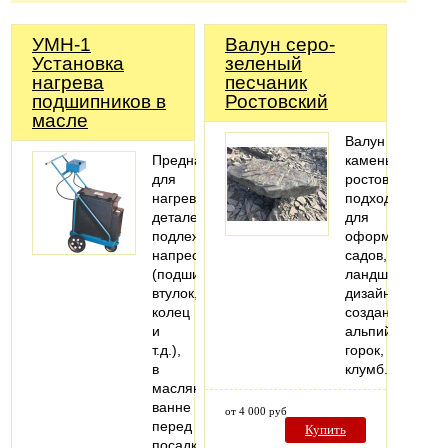
УМН-1
Валун серо-
Установка
зеленый
нагрева
песчаник
подшипников в
Ростовский
масле
Валун
Предназначена
камень
для
ростовский
нагрева
подходит
деталей,
для
подлежащих
оформления
напрессовке
садов,
(подшипников,
ландшафтного
втулок,
дизайна,
колец
создания
и
альпийских
т.д.),
горок,
в
клумб.
масляной
ванне
от 4 000 руб
перед
Купить
посадкой