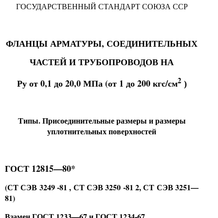
ГОСУДАРСТВЕННЫЙ СТАНДАРТ СОЮЗА ССР
ФЛАНЦЫ АРМАТУРЫ, СОЕДИНИТЕЛЬНЫХ
ЧАСТЕЙ И ТРУБОПРОВОДОВ НА
2
от
0,1
до
20,0
МПа (от
1
до
200
кгс/см
Py
)
Типы. Присоединительные размеры и размеры
уплотнительных поверхностей
ГОСТ
12815—80*
(СТ СЭВ
3249
-
81
,
СТ СЭВ
3250
-
81
2,
СТ СЭВ
3251—
81)
Взамен
ГОСТ
1233—67
и ГОСТ
1234-67