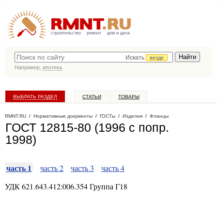
строительство
ремонт
дом и дача
Искать
везде
Например,
ипотека
ВЫБРАТЬ РАЗДЕЛ
СТАТЬИ
ТОВАРЫ
КАТАЛОГ КОМПАНИЙ
RMNT.RU
/
Нормативные документы
/
ГОСТы
/
Изделия
/
Фланцы
ГОСТ 12815-80 (1996 с попр.
1998)
часть 1
часть 2
часть 3
часть 4
УДК
621.643.412:006.354
Группа Г18