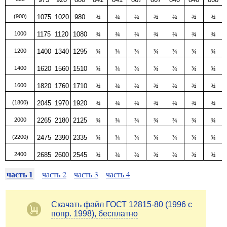
(900)
1075
1020
980
¾
¾
¾
¾
¾
¾
¾
1000
1175
1120
1080
¾
¾
¾
¾
¾
¾
¾
1200
1400
1340
1295
¾
¾
¾
¾
¾
¾
¾
1400
1620
1560
1510
¾
¾
¾
¾
¾
¾
¾
1600
1820
1760
1710
¾
¾
¾
¾
¾
¾
¾
(1800)
2045
1970
1920
¾
¾
¾
¾
¾
¾
¾
2000
2265
2180
2125
¾
¾
¾
¾
¾
¾
¾
(2200)
2475
2390
2335
¾
¾
¾
¾
¾
¾
¾
2400
2685
2600
2545
¾
¾
¾
¾
¾
¾
¾
часть 1
часть 2
часть 3
часть 4
Скачать файл ГОСТ 12815-80 (1996 с
попр. 1998), бесплатно