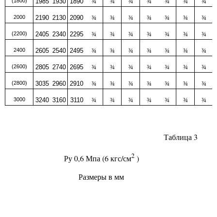
(1800)
1985
1930
1890
¾
¾
¾
¾
¾
¾
¾
2000
2190
2130
2090
¾
¾
¾
¾
¾
¾
¾
(2200)
2405
2340
2295
¾
¾
¾
¾
¾
¾
¾
2400
2605
2540
2495
¾
¾
¾
¾
¾
¾
¾
(2600)
2805
2740
2695
¾
¾
¾
¾
¾
¾
¾
(2800)
3035
2960
2910
¾
¾
¾
¾
¾
¾
¾
3000
3240
3160
3110
¾
¾
¾
¾
¾
¾
¾
Таблица 3
2
0,6 Мпа (6 кгс/см
)
Py
Размеры в мм