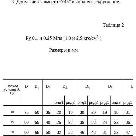
3. Допускается вместо
45
выполнять скругление.
Ð
°
Таблица 2
2
и 0,25 Мпа (1,0 и 2,5 кгс/см
)
Py 0,1
Размеры в мм
Проход
D
D
D
D
D
D
D
1
2
3
4
5
6
условный,
Dy
ряд1
ряд2
ряд1
ряд2
ряд1
ряд2
ряд1
10
75
50
35
20
19
30
29
19
18
31
15
80
55
40
25
23
35
33
24
22
36
20
90
65
50
32
33
46
43
31
32
47