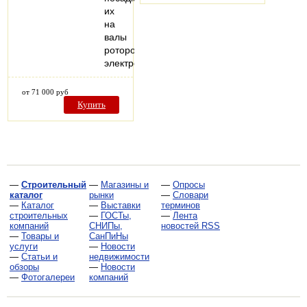
их
на
валы
роторов
электродвигателей…
от 71 000 руб
Купить
—
Строительный
—
Магазины и
—
Опросы
каталог
рынки
—
Словари
—
Каталог
—
Выставки
терминов
строительных
—
ГОСТы,
—
Лента
компаний
СНИПы,
новостей RSS
—
Товары и
СанПиНы
услуги
—
Новости
—
Статьи и
недвижимости
обзоры
—
Новости
—
Фотогалереи
компаний