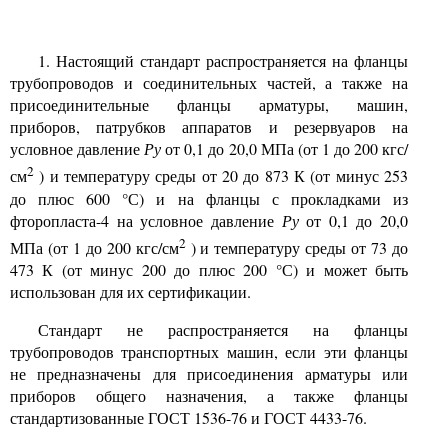
1.
Настоящий стандарт распространяется на фланцы
трубопроводов и соединительных частей, а также на
присоединительные фланцы арматуры, машин,
приборов, патрубков аппаратов и резервуаров на
условное давление
Ру
от
0,1
до
20,0
МПа (от
1
до
200
кгс/
2
см
) и температуру среды от
20
до
873
К (от минус
253
до плюс
600
°С) и на фланцы с прокладками из
фторопласта-4 на условное давление
Ру
от
0,1
до
20,0
2
МПа (от
1
до
200
кгс/см
) и температуру среды от
73
до
473
К (от минус
200
до плюс
200 °С)
и может быть
использован для их сертификации.
Стандарт не распространяется на фланцы
трубопроводов транспортных машин, если эти фланцы
не предназначены для присоединения арматуры или
приборов общего назначения, а также фланцы
стандартизованные ГОСТ
1536-76
и ГОСТ
4433-76.