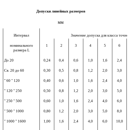
Допуски линейных размеров
мм
Интервал
Значение допуска для класса точно
номинального
1
2
3
4
5
6
размера L
До 20
0,24
0,4
0,6
1,0
1,6
2,4
Св. 20 до 60
0,30
0,5
0,8
1,2
2,0
3,0
" 60 " 120
0,40
0,6
1,0
1,6
2,4
4,0
" 120 " 250
0,50
0,8
1,2
2,0
3,0
5,0
" 250 " 500
0,60
1,0
1,6
2,4
4,0
6,0
" 500 " 1000
0,80
1,2
2,0
3,0
5,0
8,0
" 1000 " 1600
1,00
1,6
2,4
4,0
6,0
10,0