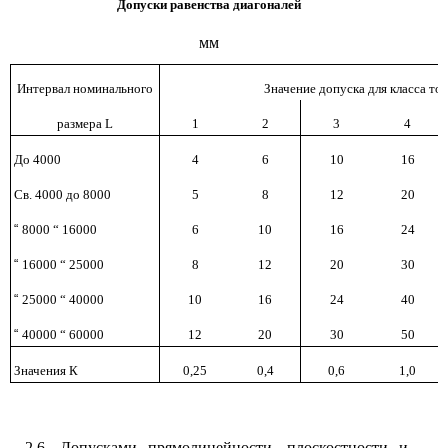
Допуски равенства диагоналей
мм
Интервал номинального
Значение допуска для класса то
размера L
1
2
3
4
До 4000
4
6
10
16
Св. 4000 до 8000
5
8
12
20
“
8000 “ 16000
6
10
16
24
“
16000 “ 25000
8
12
20
30
“
25000 “ 40000
10
16
24
40
“
40000 “ 60000
12
20
30
50
Значения К
0,25
0,4
0,6
1,0
2.6. Допусками прямолинейности, плоскостности и