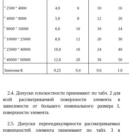
“
2500 “ 4000
4,0
6
10
16
“
4000 “ 8000
5,0
8
12
20
“
8000 “ 16000
6,0
10
16
24
“
16000 “ 25000
8,0
12
20
30
“
25000 “ 40000
10,0
16
24
40
“
40000 “ 60000
12,0
20
30
50
Значения К
0,25
0,4
0,6
1,0
2.4. Допуски плоскостности принимают по табл. 2 для
всей рассматриваемой поверхности элемента в
зависимости от большего номинального размера L
поверхности элемента.
2.5. Допуски перпендикулярности рассматриваемых
поверхностей элемента принимают по табл. 3 в