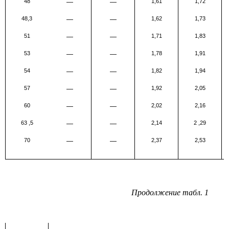
48
—
—
1,61
1,72
48,3
—
—
1,62
1,73
51
—
—
1,71
1,83
53
—
—
1,78
1,91
54
—
—
1,82
1,94
57
—
—
1,92
2,05
60
—
—
2,02
2,16
63
,
5
—
—
2,14
2
,
29
70
—
—
2,37
2,53
Продолжение табл. 1