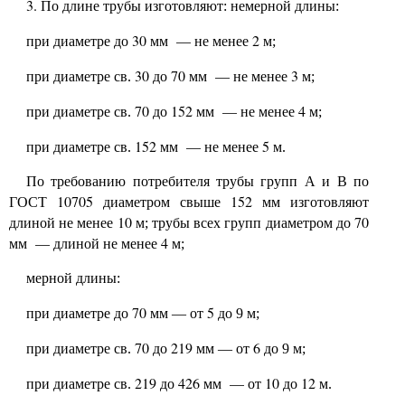
3.
По длине трубы изготовляют: немерной длины:
30
—
2
при диаметре до
мм
не менее
м;
30
70
—
3
при диаметре св.
до
мм
не менее
м;
70
152
—
4
при диаметре св.
до
мм
не менее
м;
152
—
5
при диаметре св.
мм
не менее
м.
По требованию потребителя трубы групп А и В по
10705
152
ГОСТ
диаметром свыше
мм изготовляют
10
70
длиной не менее
м; трубы всех групп диаметром до
—
4
мм
длиной не менее
м;
мерной длины:
70
5
при диаметре до
мм — от
до 9 м;
70
219
6
при диаметре св.
до
мм — от
до 9 м;
219
426
—
10
12
при диаметре св.
до
мм
от
до
м.