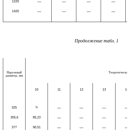
1220
—
—
—
—
1420
—
—
—
—
Продолжение табл. 1
Наружный
Теоретическая 
диаметр, мм
10
11
12
13
14
325
¾
—
—
—
—
355,6
85,23
—
—
—
—
377
90,51
—
—
—
—