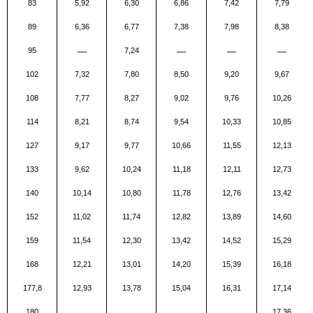
83
5,92
6,30
6,86
7,42
7,79
89
6,36
6,77
7,38
7,98
8,38
95
—
7,24
—
—
—
102
7,32
7,80
8,50
9,20
9,67
108
7,77
8,27
9,02
9,76
10,26
114
8,21
8,74
9,54
10,33
10,85
127
9,17
9,77
10,66
11,55
12,13
133
9,62
10,24
11,18
12,11
12,73
140
10,14
10,80
11,78
12,76
13,42
152
11,02
11,74
12,82
13,89
14,60
159
11,54
12,30
13,42
14,52
15,29
168
12,21
13,01
14,20
15,39
16,18
177,8
12,93
13,78
15,04
16,31
17,14
180
—
—
—
—
17,36