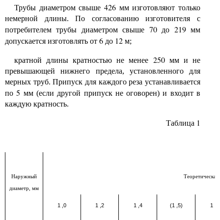
426
Трубы диаметром свыше
мм изготовляют только
немерной длины. По согласованию изготовителя с
70
219
потребителем трубы диаметром свыше
до
мм
6
12
допускается изготовлять от
до
м;
250
кратной длины кратностью не менее
мм и не
превышающей нижнего предела, установленного для
мерных труб. Припуск для каждого реза устанавливается
5
по
мм (если другой припуск не оговорен) и входит в
каждую кратность.
1
Таблица
Наружный
Теоретическая 
диаметр, мм
1
,
0
1
,
2
1
,
4
(1
,
5)
1
,
6