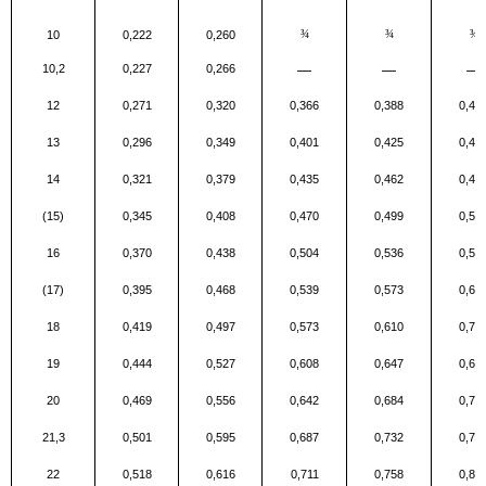
10
0,222
0,260
¾
¾
¾
10,2
0,227
0,266
—
—
—
12
0,271
0,320
0,366
0,388
0,41
13
0,296
0,349
0,401
0,425
0,45
14
0,321
0,379
0,435
0,462
0,48
(15)
0,345
0,408
0,470
0,499
0,52
16
0,370
0,438
0,504
0,536
0,56
(17)
0,395
0,468
0,539
0,573
0,60
18
0,419
0,497
0,573
0,610
0,71
19
0,444
0,527
0,608
0,647
0,68
20
0,469
0,556
0,642
0,684
0,72
21,3
0,501
0,595
0,687
0,732
0,77
22
0,518
0,616
0,711
0,758
0,80