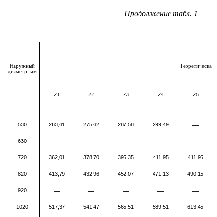
Продолжение табл. 1
Наружный
Теоретическая м
диаметр, мм
21
22
23
24
25
530
263,61
275,62
287,58
299,49
—
630
—
—
—
—
—
720
362,01
378,70
395,35
411,95
411,95
820
413,79
432,96
452,07
471,13
490,15
920
—
—
—
—
—
1020
517,37
541,47
565,51
589,51
613,45