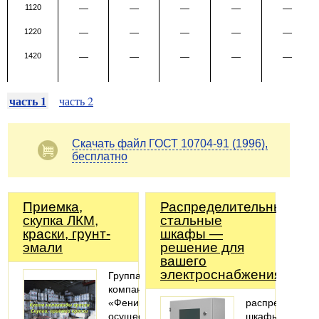
1120
—
—
—
—
—
1220
—
—
—
—
—
1420
—
—
—
—
—
часть 1
часть 2
Скачать файл ГОСТ 10704-91 (1996),
бесплатно
Приемка,
Распределительные
скупка ЛКМ,
стальные
краски, грунт-
шкафы —
эмали
решение для
вашего
электроснабжения!
Группа
компаний
«Феникс»
распределител
осуществляет
шкафы