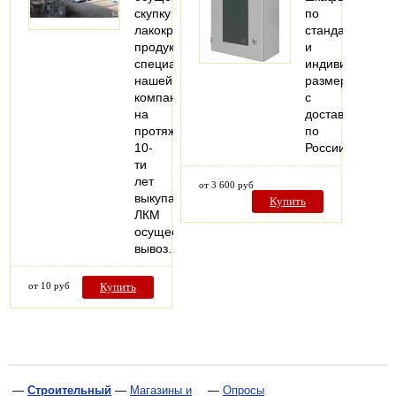
скупку
по
лакокрасочной
стандартным
продукции,
и
специалисты
индивидуальн
нашей
размерам
компании
с
на
доставкой
протяжении
по
10-
России
ти
лет
от 3 600 руб
выкупают
Купить
ЛКМ
осуществляя
вывоз…
от 10 руб
Купить
—
Строительный
—
Магазины и
—
Опросы