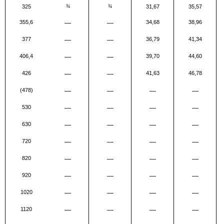
325
¾
¾
31,67
35,57
355,6
—
—
34,68
38,96
377
—
—
36,79
41,34
406,4
—
—
39,70
44,60
426
—
—
41,63
46,78
(478)
—
—
—
—
530
—
—
—
—
630
—
—
—
—
720
—
—
—
—
820
—
—
—
—
920
—
—
—
—
1020
—
—
—
—
1120
—
—
—
—