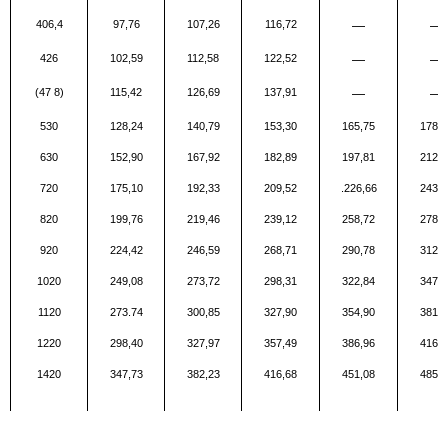
406,4
97,76
107,26
116,72
—
—
426
102,59
112,58
122,52
—
—
(47
8
)
115,42
126,69
137,91
—
—
530
128,24
140,79
153,30
165,75
178,1
630
152,90
167,92
182,89
197,81
212,6
720
175,10
192,33
209,52
.226,66
243,7
820
199,76
219,46
239,12
258,72
278,2
920
224,42
246,59
268,71
290,78
312,8
1020
249,08
273,72
298,31
322,84
347,3
1120
273.74
300,85
327,90
354,90
381,8
1220
298,40
327,97
357,49
386,96
416,3
1420
347,73
382,23
416,68
451,08
485,4