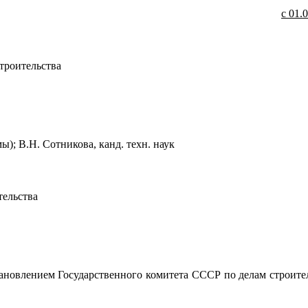
с 01.0
роительства
мы); В.Н. Сотникова, канд. техн. наук
ельства
ением Государственного комитета СССР по делам строител