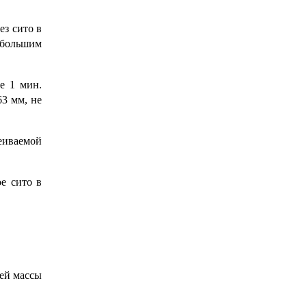
ез сито в
ибольшим
е 1 мин.
63 мм, не
еиваемой
е сито в
щей массы