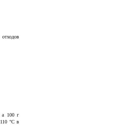
 отходов
.
 а 100 г
110 °С в