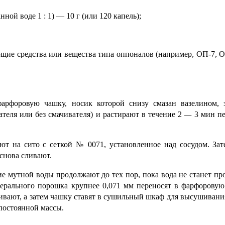
ной воде 1 : 1) — 10 г (или 120 капель);
щие средства или вещества типа оппоналов (например, ОП-7, О
рфоровую чашку, носик которой снизу смазан вазелином, 
теля или без смачивателя) и растирают в течение 2
—
3 мин пе
т на сито с сеткой № 0071, установленное над сосудом. Зат
снова сливают.
е мутной воды продолжают до тех пор, пока вода не станет пр
рального порошка крупнее 0,071 мм переносят в фарфоровую
ивают, а затем чашку ставят в сушильный шкаф для высушивани
постоянной массы.