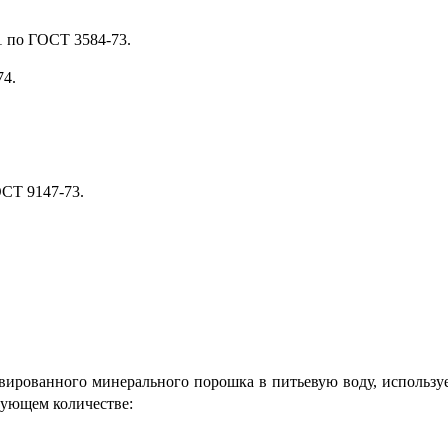
71 по ГОСТ 3584-73.
74.
СТ 9147-73.
тивированного минерального порошка в питьевую воду, использ
дующем количестве: