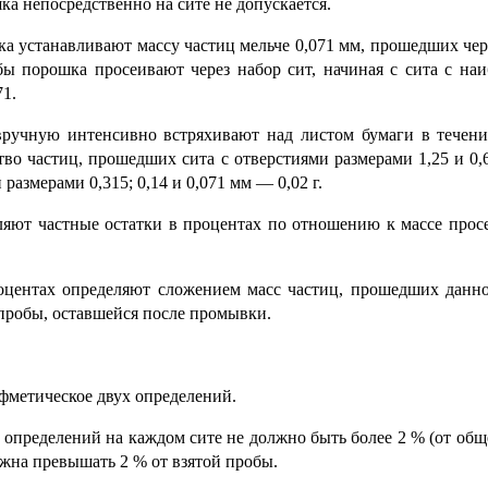
а непосредственно на сите не допускается.
ка устанавливают массу частиц мельче 0,071 мм, прошедших чер
бы порошка просеивают через набор сит, начиная с сита с на
71.
вручную интенсивно встряхивают над листом бумаги в течени
во частиц, прошедших сита с отверстиями размерами 1,25 и 0,
размерами 0,315; 0,14 и 0,071 мм — 0,02 г.
ляют частные остатки в процентах по отношению к массе прос
оцентах определяют сложением масс частиц, прошедших данно
пробы, оставшейся после промывки.
фметическое двух определений.
 определений на каждом сите не должно быть более 2 % (от об
лжна превышать 2 % от взятой пробы.