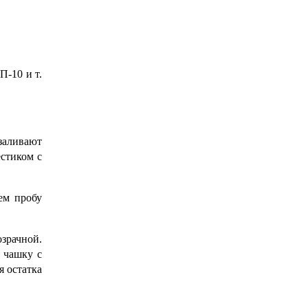
П-10 и т.
заливают
стиком с
ем пробу
озрачной.
 чашку с
я остатка