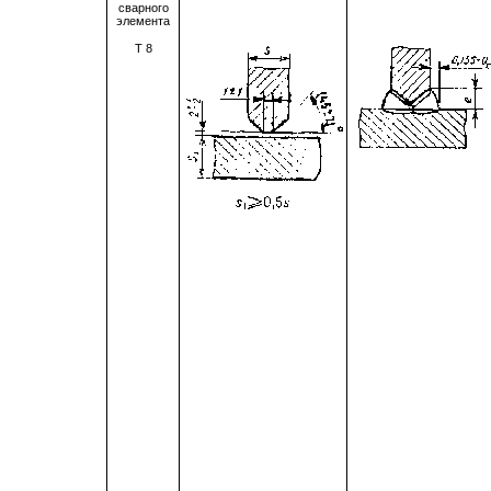
сварного
элемента
Т
8