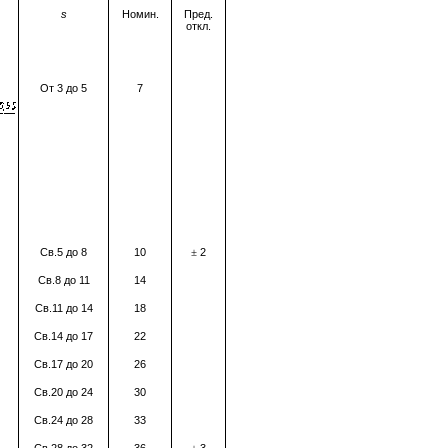
s
Номин.
Пред.
откл.
От 3 до 5
7
Св.5 до 8
10
2
±
Св.8 до 11
14
Св.11 до 14
18
Св.14 до 17
22
Св.17 до 20
26
Св.20 до 24
30
Св.24 до 28
33