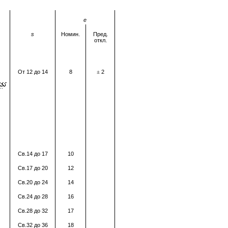
е
s
Номин.
Пред.
откл.
От 12 до 14
8
2
±
Св.14 до 17
10
Св.17 до 20
12
Св.20 до 24
14
Св.24 до 28
16
Св.28 до 32
17
Св.32 до 36
18