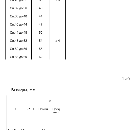
Св.28 до 32
36
3
±
Св.32 до 36
40
Св.36 до 40
44
Св.40 до 44
47
Св.44 до 48
50
Св.48 до 52
54
4
±
Св.52 до 56
58
Св.56 до 60
62
Таб
Размеры, мм
e
s
R
±
1
Номин.
Пред.
откл.