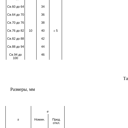
Св.60 до 64
34
Св.64 до 70
36
Св.70 до 76
38
Св.76 до 82
10
40
5
±
Св.82 до 88
42
Св.88 до 94
44
Св.94 до
46
100
Та
Размеры, мм
е
s
Номин.
Пред.
откл.