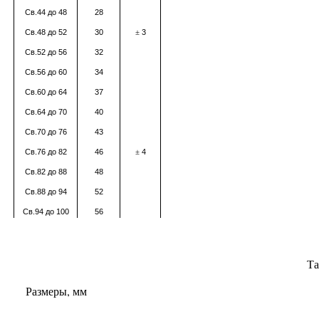
Св.44 до 48
28
Св.48 до 52
30
3
±
Св.52 до 56
32
Св.56 до 60
34
Св.60 до 64
37
Св.64 до 70
40
Св.70 до 76
43
Св.76 до 82
46
4
±
Св.82 до 88
48
Св.88 до 94
52
Св.94 до 100
56
Та
Размеры, мм