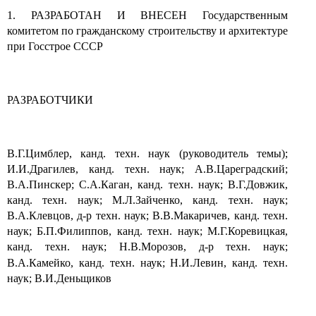
1. РАЗРАБОТАН И ВНЕСЕН Государственным
комитетом по гражданскому строительству и архитектуре
при Госстрое СССР
РАЗРАБОТЧИКИ
В.Г.Цимблер, канд. техн. наук (руководитель темы);
И.И.Драгилев, канд. техн. наук; А.В.Цареградский;
В.А.Пинскер; С.А.Каган, канд. техн. наук; В.Г.Довжик,
канд. техн. наук; М.Л.Зайченко, канд. техн. наук;
В.А.Клевцов, д-р техн. наук; В.В.Макаричев, канд. техн.
наук; Б.П.Филиппов, канд. техн. наук; М.Г.Коревицкая,
канд. техн. наук; Н.В.Морозов, д-р техн. наук;
В.А.Камейко,
канд. техн. наук; Н.И.Левин, канд. техн.
наук; В.И.Деньщиков