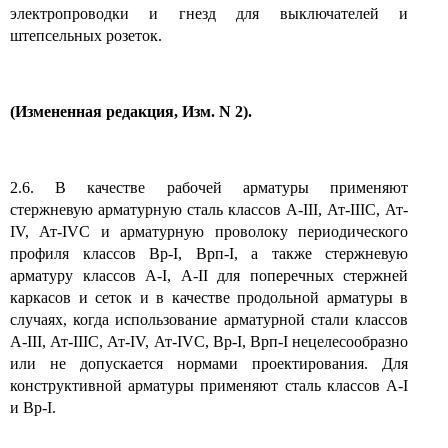
электропроводки и гнезд для выключателей и
штепсельных розеток.
(Измененная редакция, Изм. N 2).
2.6. В качестве рабочей арматуры применяют
стержневую арматурную сталь классов А-III, Ат-IIIС, Ат-
IV, Ат-IVС и арматурную проволоку периодического
профиля классов Вр-I, Врп-I, а также стержневую
арматуру классов А-I, А-II для поперечных стержней
каркасов и сеток и в качестве продольной арматуры в
случаях, когда использование арматурной стали классов
А-III, Ат-IIIС, Ат-IV, Ат-IVС, Вр-I, Врп-I нецелесообразно
или не допускается нормами проектирования. Для
конструктивной арматуры применяют сталь классов А-I
и Вр-I.