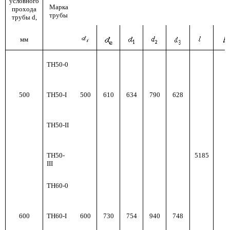
условного
Марка
прохода
трубы
трубы d,
мм
ТН50-0
500
ТН50-I
500
610
634
790
628
ТН50-II
ТН50-
5185
III
ТН60-0
600
ТН60-I
600
730
754
940
748