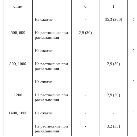
d, мм
0
I
На сжатие
-
35,3 (360)
31
500, 600
На растяжение при
2,9 (30)
-
раскалывании
На сжатие
-
-
31
800, 1000
На растяжение при
-
2,9 (30)
раскалывании
На сжатие
-
-
35
1200
На растяжение при
-
2,9 (30)
раскалывании
1400, 1600
На сжатие
-
-
35
На растяжение при
-
3,2 (33)
раскалывании