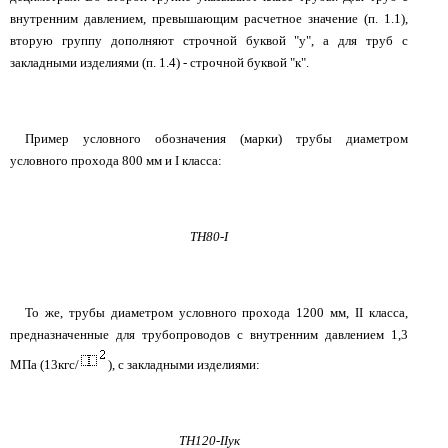
внутренним давлением, превышающим расчетное значение (п. 1.1),
вторую группу дополняют строчной буквой "у", а для труб с
закладными изделиями (п. 1.4) - строчной буквой "к".
Пример условного обозначения (марки) трубы диаметром
условного прохода 800 мм и I класса:
ТН80-I
То же, трубы диаметром условного прохода 1200 мм, II класса,
предназначенные для трубопроводов с внутренним давлением 1,3
МПа (13кгс/
), с закладными изделиями:
ТН120-IIук