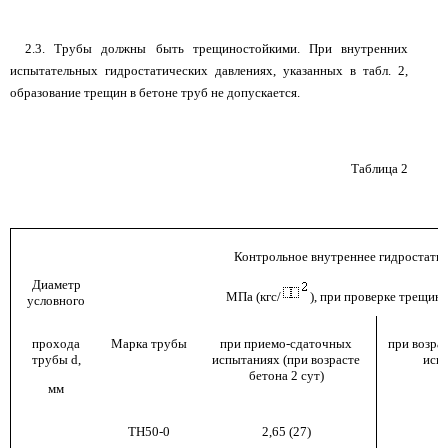
2.3. Трубы должны быть трещиностойкими. При внутренних
испытательных гидростатических давлениях, указанных в табл. 2,
образование трещин в бетоне труб не допускается.
Таблица 2
Контрольное внутреннее гидростатич
Диаметр
МПа (кгс/
), при проверке трещин
условного
прохода
Марка трубы
при приемо-сдаточных
при возра
трубы d,
испытаниях (при возрасте
испы
бетона 2 сут)
мм
ТН50-0
2,65 (27)