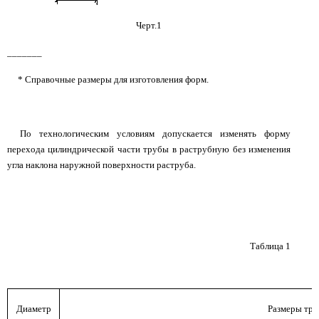
Черт.1
_______
* Справочные размеры для изготовления форм.
По технологическим условиям допускается изменять форму
перехода цилиндрической части трубы в раструбную без изменения
угла наклона наружной поверхности раструба.
Таблица 1
Диаметр
Размеры тру