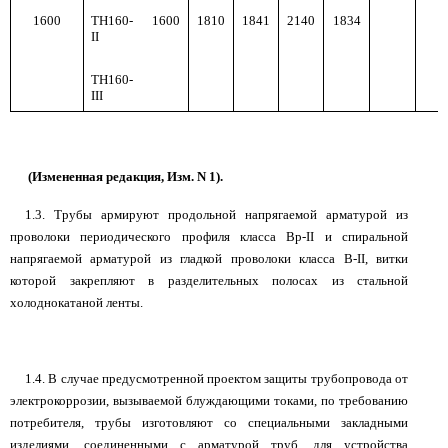
1600
ТН160-
1600
1810
1841
2140
1834
II
ТН160-
III
(Измененная редакция, Изм. N 1).
1.3. Трубы армируют продольной напрягаемой арматурой из
проволоки периодического профиля класса Вр-II и спиральной
напрягаемой арматурой из гладкой проволоки класса В-II, витки
которой закрепляют в разделительных полосах из стальной
холоднокатаной ленты.
1.4. В случае предусмотренной проектом защиты трубопровода от
электрокоррозии, вызываемой блуждающими токами, по требованию
потребителя, трубы изготовляют со специальными закладными
изделиями, соединенными с арматурой труб, для устройства