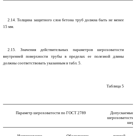
2.14. Толщина защитного слоя бетона труб должна быть не менее
15 мм.
2.15. Значения действительных параметров шероховатости
внутренней поверхности трубы в пределах ее полезной длины
должны соответствовать указанным в табл. 5.
Таблица 5
Параметр шероховатости по ГОСТ 2789
Допускаемые з
шероховатости, 
шеро
Наименование
Обозначение
первой