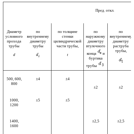
Пред. откл.
Диаметр
по
по толщине
по
по
условного
внутреннему
стенки
наружному
внутреннему
прохода
диаметру
цилиндрической
диаметру
диаметру
трубы
трубы
части трубы,
втулочного
раструба
трубы,
конца
и
d
t
буртика
трубы
500, 600,
±4
±4
800
±2
±2
1000,
±5
±5
1200
1400,
±2,5
±2,5
1600