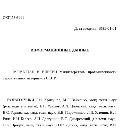
ОКП 58 6111
Дата введения 1985-01-01
ИНФОРМАЦИОННЫЕ ДАННЫЕ
1. РАЗРАБОТАН И ВНЕСЕН Министерством промышленности
строительных материалов СССР
РАЗРАБОТЧИКИ О.И. Крикунов, М.Л. Зайченко, канд. техн. наук
(руководители темы); Е.Г. Фролов, А.Л. Ционский, канд. техн. наук;
В.С. Гершвальд, канд. техн. наук; В.В. Пирожников, Л.П. Хлюпин, Н.Л.
Рипс, И.И. Бергер, А.И. Долгушин; В.С. Дикаревский, д-р техн. наук;
О.А. Продус, канд. техн. наук; П.П.Якубчик, канд. техн. наук; В.И.